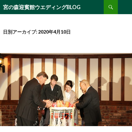
検
宮の森迎賓館ウエディングBLOG
索
コ
ン
テ
ン
日別アーカイブ: 2020年4月10日
ツ
へ
移
動