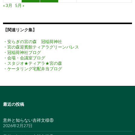
« 3月
5月 »
【関連リンク集】
・安らぎの宮の森 冠稲荷神社
・宮の森迎賓館ティアラグリーンパレス
・冠稲荷神社ブログ
・会場・会議室ブログ
・スタジオ★ティアラ★宮の森
・ケータリング宅配弁当ブログ
最近の投稿
意外と知らない吉祥文様⑧
2026年2月27日