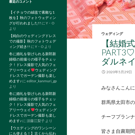
最近のコメント
【イチョウの絨毯で素敵な1
枚を】秋のフォトウェディン
グが行われました!!
に
Y・O
より
ウェディング
【純白のウェディングドレス
【結婚
での撮影】秋のフォトウェデ
ィング続き!!
に
Y・O
より
PART
冬に婚礼を挙げられる新郎新
ダルネ
婦様の前撮りの様子をチェッ
ク！ドレス撮影で人気のフェ
アリーウェイ
ウェディング
2020年5月29日
ドレスでガーデン撮影も楽し
めます♪
に
editor_kanmuri_gp
より
みなさ
冬に婚礼を挙げられる新郎新
婦様の前撮りの様子をチェッ
群馬県太田市の
ク！ドレス撮影で人気のフェ
アリーウェイ
ウェディング
ドレスでガーデン撮影も楽し
チーフプランナ
めます♪
に
須藤江梨子
より
【ウエディングのワンシーン
皆さま自粛期間
にも使える！】古くから伝わ