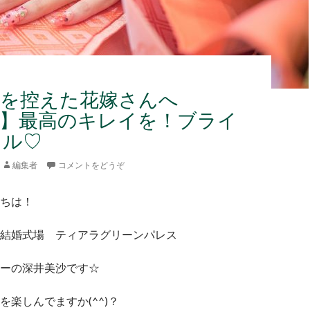
式を控えた花嫁さんへ
3♡】最高のキレイを！ブライ
イル♡
編集者
コメントをどうぞ
んこんにちは！
結婚式場 ティアラグリーンパレス
ーの深井美沙です☆
を楽しんでますか(^^)？