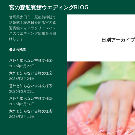
検
宮の森迎賓館ウエディングBLOG
索
群馬県太田市 冠稲荷神社で
結婚式！記念日を彩る宮の森
迎賓館ティアラグリーンパレ
スのウエディング情報をお届
けします
日別アーカイブ: 
最近の投稿
意外と知らない吉祥文様⑧
2026年2月27日
意外と知らない吉祥文様⑦
2026年2月24日
意外と知らない吉祥文様⑥
2026年2月21日
意外と知らない吉祥文様⑤
2026年2月16日
意外と知らない吉祥文様④
2026年2月11日