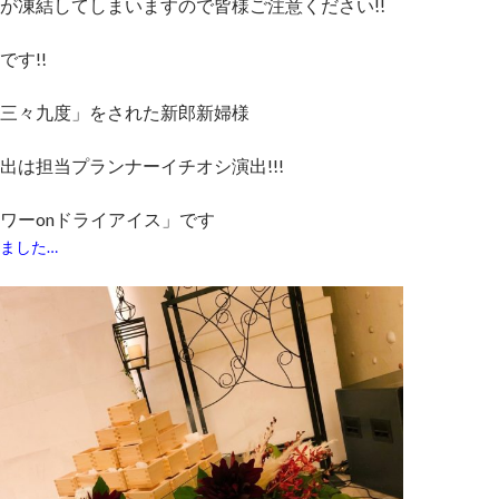
が凍結してしまいますので皆様ご注意ください!!
です!!
三々九度」をされた新郎新婦様
出は担当プランナーイチオシ演出!!!
「升タワーonドライアイス」です
ました…