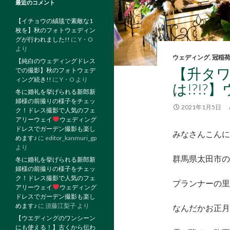
最近のコメント
【イチョウの絨毯で素敵な1
枚を】秋のフォトウェディン
グが行われました!!
に
Y・O
より
ウェディング
,
冠稲
【純白のウェディングドレス
【升タワ
での撮影】秋のフォトウェデ
ィング続き!!
に
Y・O
より
は!?!?
冬に婚礼を挙げられる新郎新
婦様の前撮りの様子をチェッ
2021年1月5日
ク！ドレス撮影で人気のフェ
アリーウェイ
ウェディング
ドレスでガーデン撮影も楽し
みなさんこんに
めます♪
に
editor_kanmuri_gp
より
群馬県太田市の
冬に婚礼を挙げられる新郎新
婦様の前撮りの様子をチェッ
ク！ドレス撮影で人気のフェ
プランナーの里見
アリーウェイ
ウェディング
ドレスでガーデン撮影も楽し
めます♪
に
須藤江梨子
より
なんだかお正月
【ウエディングのワンシーン
にも使える！】古くから伝わ