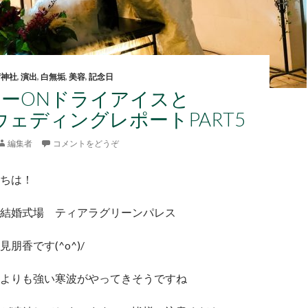
荷神社
,
演出
,
白無垢
,
美容
,
記念日
ーONドライアイスと
】ウェディングレポートPART5
編集者
コメントをどうぞ
ちは！
結婚式場 ティアラグリーンパレス
朋香です(^o^)/
よりも強い寒波がやってきそうですね