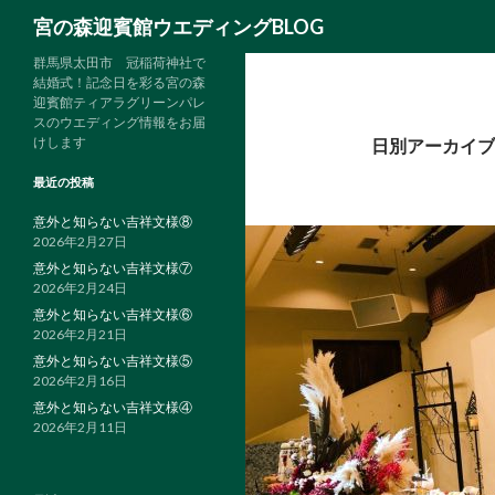
検
宮の森迎賓館ウエディングBLOG
索
群馬県太田市 冠稲荷神社で
結婚式！記念日を彩る宮の森
迎賓館ティアラグリーンパレ
スのウエディング情報をお届
けします
日別アーカイブ: 
最近の投稿
意外と知らない吉祥文様⑧
2026年2月27日
意外と知らない吉祥文様⑦
2026年2月24日
意外と知らない吉祥文様⑥
2026年2月21日
意外と知らない吉祥文様⑤
2026年2月16日
意外と知らない吉祥文様④
2026年2月11日