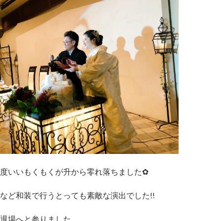
度いいもくもくが升から零れ落ちました✿
など和装で行うとっても素敵な演出でした!!
退場へと参りました