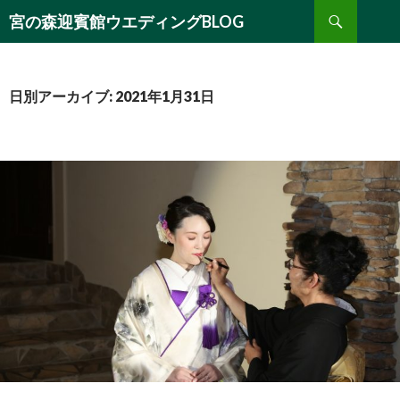
検
宮の森迎賓館ウエディングBLOG
索
コ
ン
テ
ン
日別アーカイブ: 2021年1月31日
ツ
へ
移
動