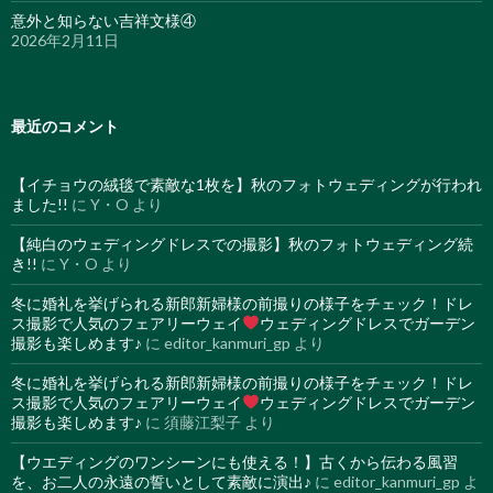
意外と知らない吉祥文様④
2026年2月11日
最近のコメント
【イチョウの絨毯で素敵な1枚を】秋のフォトウェディングが行われ
ました!!
に
Y・O
より
【純白のウェディングドレスでの撮影】秋のフォトウェディング続
き!!
に
Y・O
より
冬に婚礼を挙げられる新郎新婦様の前撮りの様子をチェック！ドレ
ス撮影で人気のフェアリーウェイ
ウェディングドレスでガーデン
撮影も楽しめます♪
に
editor_kanmuri_gp
より
冬に婚礼を挙げられる新郎新婦様の前撮りの様子をチェック！ドレ
ス撮影で人気のフェアリーウェイ
ウェディングドレスでガーデン
撮影も楽しめます♪
に
須藤江梨子
より
【ウエディングのワンシーンにも使える！】古くから伝わる風習
を、お二人の永遠の誓いとして素敵に演出♪
に
editor_kanmuri_gp
よ