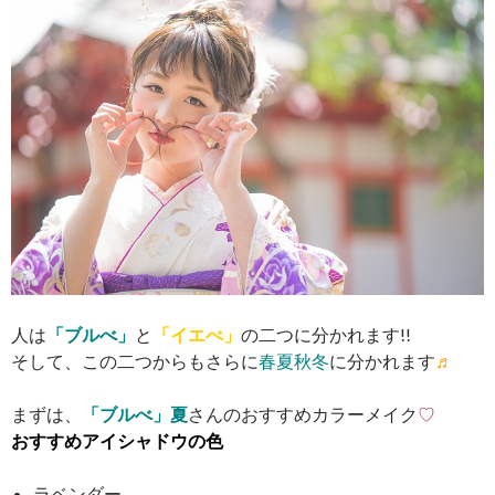
人は
「ブルべ」
と
「イエべ」
の二つに分かれます!!
そして、この二つからもさらに
春夏秋冬
に分かれます
♬
まずは、
「ブルべ」夏
さんのおすすめカラーメイク
♡
おすすめアイシャドウの色
ラベンダー