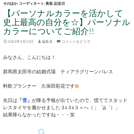
そのほか
,
コーディネート
,
美容
,
記念日
【パーソナルカラーを活かして
史上最高の自分を☆】パーソナル
カラーについてご紹介!!
2021年1月31日
編集者
コメントをどうぞ
みなさん、こんにちは！
群馬県太田市の結婚式場 ティアラグリーンパレス
料飲プランナー 久保田彩花です
✿
先日は
「
雪
」
が降る予報が出ていたので、慌ててスタッド
レスタイヤを履かせました３ε３ε３＝へ（；゜д゜）」
結果降らなかったですね・・・笑