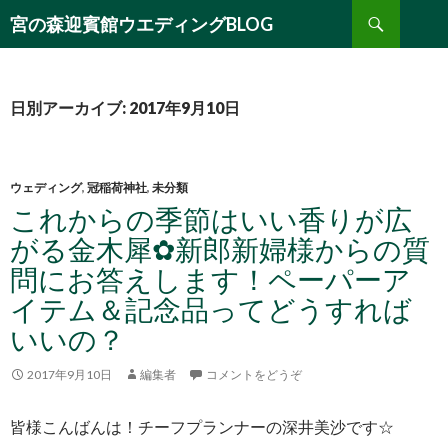
検
宮の森迎賓館ウエディングBLOG
索
コ
ン
テ
ン
日別アーカイブ: 2017年9月10日
ツ
へ
移
動
ウェディング
,
冠稲荷神社
,
未分類
これからの季節はいい香りが広
がる金木犀✿新郎新婦様からの質
問にお答えします！ペーパーア
イテム＆記念品ってどうすれば
いいの？
2017年9月10日
編集者
コメントをどうぞ
皆様こんばんは！チーフプランナーの深井美沙です☆