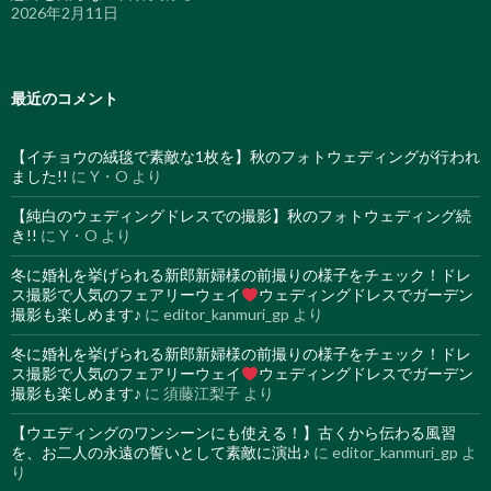
2026年2月11日
最近のコメント
【イチョウの絨毯で素敵な1枚を】秋のフォトウェディングが行われ
ました!!
に
Y・O
より
【純白のウェディングドレスでの撮影】秋のフォトウェディング続
き!!
に
Y・O
より
冬に婚礼を挙げられる新郎新婦様の前撮りの様子をチェック！ドレ
ス撮影で人気のフェアリーウェイ
ウェディングドレスでガーデン
撮影も楽しめます♪
に
editor_kanmuri_gp
より
冬に婚礼を挙げられる新郎新婦様の前撮りの様子をチェック！ドレ
ス撮影で人気のフェアリーウェイ
ウェディングドレスでガーデン
撮影も楽しめます♪
に
須藤江梨子
より
【ウエディングのワンシーンにも使える！】古くから伝わる風習
を、お二人の永遠の誓いとして素敵に演出♪
に
editor_kanmuri_gp
よ
り