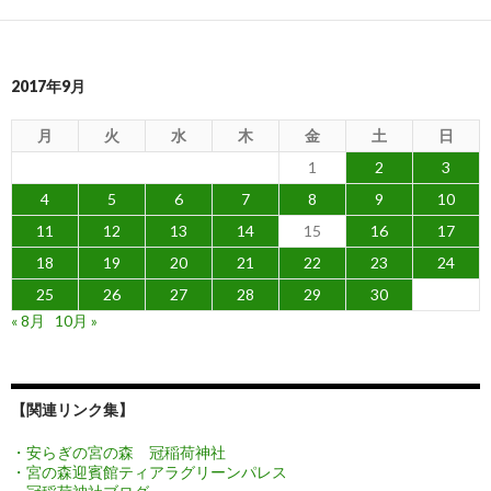
2017年9月
月
火
水
木
金
土
日
1
2
3
4
5
6
7
8
9
10
11
12
13
14
15
16
17
18
19
20
21
22
23
24
25
26
27
28
29
30
« 8月
10月 »
【関連リンク集】
・安らぎの宮の森 冠稲荷神社
・宮の森迎賓館ティアラグリーンパレス