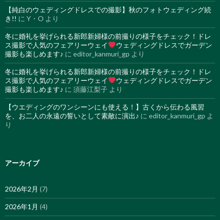
【純白のウェディングドレスでの撮影】秋のフォトウェディング続
き!!
に
Y・O
より
冬に婚礼を挙げられる新郎新婦様の前撮りの様子をチェック！ドレ
ス撮影で人気のフェアリーウェイ
ウェディングドレスでガーデン
撮影も楽しめます♪
に
editor_kanmuri_gp
より
冬に婚礼を挙げられる新郎新婦様の前撮りの様子をチェック！ドレ
ス撮影で人気のフェアリーウェイ
ウェディングドレスでガーデン
撮影も楽しめます♪
に
須藤江梨子
より
【ウエディングのワンシーンにも使える！】古くから伝わる風習
を、お二人の永遠の誓いとして素敵に演出♪
に
editor_kanmuri_gp
よ
り
アーカイブ
2026年2月
(7)
2026年1月
(4)