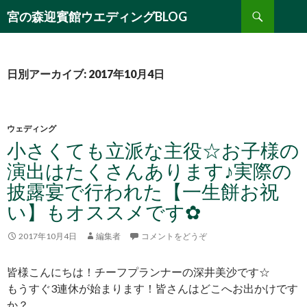
検
宮の森迎賓館ウエディングBLOG
索
コ
ン
テ
ン
日別アーカイブ: 2017年10月4日
ツ
へ
移
動
ウェディング
小さくても立派な主役☆お子様の
演出はたくさんあります♪実際の
披露宴で行われた【一生餅お祝
い】もオススメです✿
2017年10月4日
編集者
コメントをどうぞ
皆様こんにちは！チーフプランナーの深井美沙です☆
もうすぐ3連休が始まります！皆さんはどこへお出かけです
か？