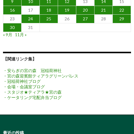
9
10
11
12
13
14
15
16
17
18
19
20
21
22
23
24
25
26
27
28
29
30
31
« 9月
11月 »
【関連リンク集】
・安らぎの宮の森 冠稲荷神社
・宮の森迎賓館ティアラグリーンパレス
・冠稲荷神社ブログ
・会場・会議室ブログ
・スタジオ★ティアラ★宮の森
・ケータリング宅配弁当ブログ
最近の投稿