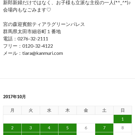
新郎新婦だけではなく、お子様も立派な主役の一人(*^_^*)♪
会場内もなごみます♡
宮の森迎賓館ティアラグリーンパレス
群馬県太田市細谷町１番地
電話：0276-32-2111
フリー：0120-32-4122
メール：tiara@kanmuri.com
2017年10月
月
火
水
木
金
土
日
1
2
3
4
5
6
7
8