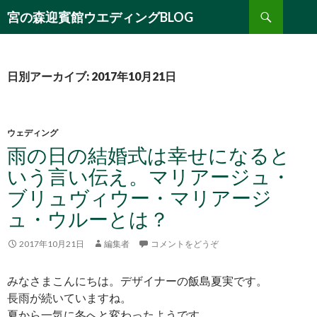
検
宮の森迎賓館ウエディングBLOG
索
コ
ン
テ
ン
日別アーカイブ: 2017年10月21日
ツ
へ
移
動
ウェディング
雨の日の結婚式は幸せになると
いう言い伝え。マリアージュ・
ブリュヴィウー・マリアージ
ュ・ウルーとは？
2017年10月21日
編集者
コメントをどうぞ
みなさまこんにちは。デザイナーの飯島夏実です。
長雨が続いていますね。
夏から一気に冬へと変わったようです。