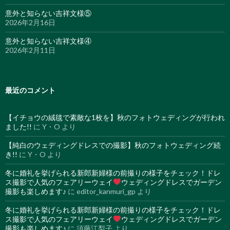
意外と知らない吉祥文様⑤
2026年2月16日
意外と知らない吉祥文様④
2026年2月11日
最近のコメント
【イチョウの絨毯で素敵な1枚を】秋のフォトウェディングが行われ
ました!!
に
Y・O
より
【純白のウェディングドレスでの撮影】秋のフォトウェディング続
き!!
に
Y・O
より
冬に婚礼を挙げられる新郎新婦様の前撮りの様子をチェック！ドレ
ス撮影で人気のフェアリーウェイ
ウェディングドレスでガーデン
撮影も楽しめます♪
に
editor_kanmuri_gp
より
冬に婚礼を挙げられる新郎新婦様の前撮りの様子をチェック！ドレ
ス撮影で人気のフェアリーウェイ
ウェディングドレスでガーデン
撮影も楽しめます♪
に
須藤江梨子
より