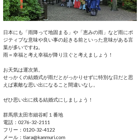
日本にも「雨降って地固まる」や「恵みの雨」など雨にポ
ジティブな意味や良い事の起きる前といった意味がある言
葉が多いですね。
雨＝幸福と考え幸福が降り注ぐと考えましょう！
お天気は運次第。
せっかくの結婚式が雨だとがっかりせずに特別な日だと思
えば素敵な思い出になること間違いなし。
ぜひ思い出に残る結婚式にしましょう！
群馬県太田市細谷町１番地
電話：0276-32-2111
フリー：0120-32-4122
メール：tiara@kanmuri.com