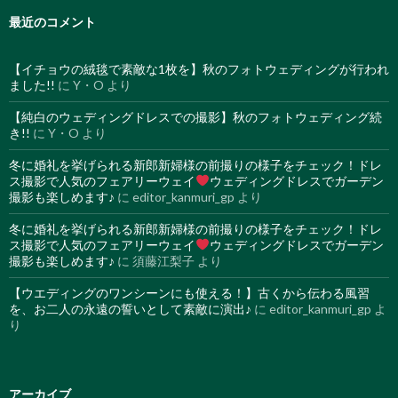
最近のコメント
【イチョウの絨毯で素敵な1枚を】秋のフォトウェディングが行われ
ました!!
に
Y・O
より
【純白のウェディングドレスでの撮影】秋のフォトウェディング続
き!!
に
Y・O
より
冬に婚礼を挙げられる新郎新婦様の前撮りの様子をチェック！ドレ
ス撮影で人気のフェアリーウェイ
ウェディングドレスでガーデン
撮影も楽しめます♪
に
editor_kanmuri_gp
より
冬に婚礼を挙げられる新郎新婦様の前撮りの様子をチェック！ドレ
ス撮影で人気のフェアリーウェイ
ウェディングドレスでガーデン
撮影も楽しめます♪
に
須藤江梨子
より
【ウエディングのワンシーンにも使える！】古くから伝わる風習
を、お二人の永遠の誓いとして素敵に演出♪
に
editor_kanmuri_gp
よ
り
アーカイブ