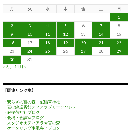
月
火
水
木
金
土
日
1
2
3
4
5
6
7
8
9
10
11
12
13
14
15
16
17
18
19
20
21
22
23
24
25
26
27
28
29
30
31
« 9月
11月 »
【関連リンク集】
・安らぎの宮の森 冠稲荷神社
・宮の森迎賓館ティアラグリーンパレス
・冠稲荷神社ブログ
・会場・会議室ブログ
・スタジオ★ティアラ★宮の森
・ケータリング宅配弁当ブログ