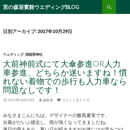
検
宮の森迎賓館ウエディングBLOG
索
コ
ン
テ
ン
日別アーカイブ: 2017年10月29日
ツ
へ
移
動
ウェディング
,
冠稲荷神社
大前神前式にて大傘参進OR人力
車参進、どちらか迷いますね！慣
れない着物での歩行も人力車なら
問題なしです！
2017年10月29日
編集者
コメントをどうぞ
みなさまこんにちは。デザイナーの飯島夏実です。
台風がだいぶ接近し、雨が強くなってきましたね。
連日の雨もあり、寒い日が続きますがお体にはお気をつけ