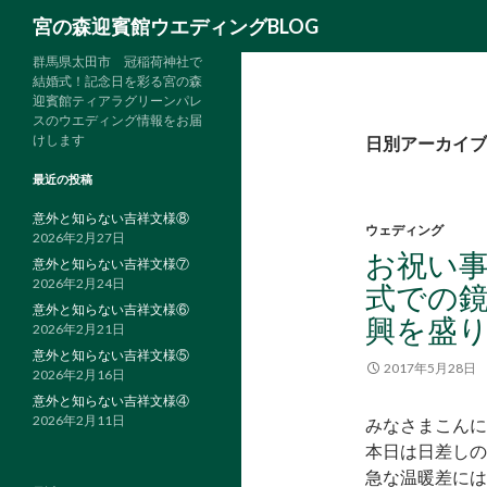
検
宮の森迎賓館ウエディングBLOG
索
群馬県太田市 冠稲荷神社で
結婚式！記念日を彩る宮の森
迎賓館ティアラグリーンパレ
スのウエディング情報をお届
けします
日別アーカイブ: 
最近の投稿
意外と知らない吉祥文様⑧
ウェディング
2026年2月27日
お祝い
意外と知らない吉祥文様⑦
2026年2月24日
式での
意外と知らない吉祥文様⑥
興を盛
2026年2月21日
意外と知らない吉祥文様⑤
2017年5月28日
2026年2月16日
意外と知らない吉祥文様④
2026年2月11日
みなさまこんに
本日は日差しの
急な温暖差には