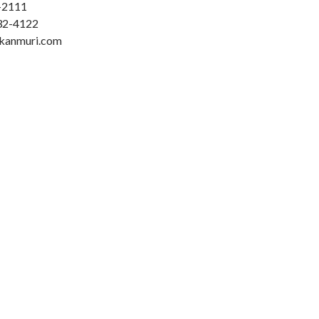
2111
2-4122
anmuri.com