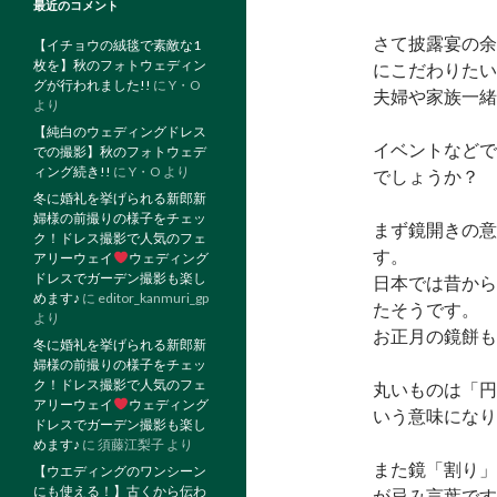
最近のコメント
さて披露宴の余
【イチョウの絨毯で素敵な1
枚を】秋のフォトウェディン
にこだわりたい
グが行われました!!
に
Y・O
夫婦や家族一緒
より
【純白のウェディングドレス
イベントなどで
での撮影】秋のフォトウェデ
ィング続き!!
に
Y・O
より
でしょうか？
冬に婚礼を挙げられる新郎新
婦様の前撮りの様子をチェッ
まず鏡開きの意
ク！ドレス撮影で人気のフェ
す。
アリーウェイ
ウェディング
ドレスでガーデン撮影も楽し
日本では昔から
めます♪
に
editor_kanmuri_gp
たそうです。
より
お正月の鏡餅も
冬に婚礼を挙げられる新郎新
婦様の前撮りの様子をチェッ
ク！ドレス撮影で人気のフェ
丸いものは「円
アリーウェイ
ウェディング
いう意味になり
ドレスでガーデン撮影も楽し
めます♪
に
須藤江梨子
より
また鏡「割り」
【ウエディングのワンシーン
にも使える！】古くから伝わ
が忌み言葉です