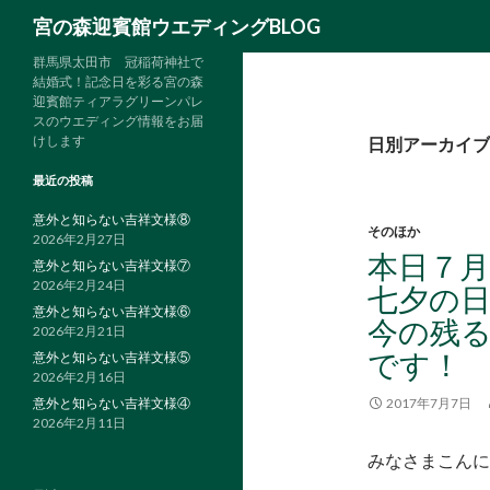
検
宮の森迎賓館ウエディングBLOG
索
群馬県太田市 冠稲荷神社で
結婚式！記念日を彩る宮の森
迎賓館ティアラグリーンパレ
スのウエディング情報をお届
けします
日別アーカイブ: 
最近の投稿
意外と知らない吉祥文様⑧
そのほか
2026年2月27日
本日７
意外と知らない吉祥文様⑦
2026年2月24日
七夕の
意外と知らない吉祥文様⑥
今の残
2026年2月21日
です！
意外と知らない吉祥文様⑤
2026年2月16日
意外と知らない吉祥文様④
2017年7月7日
2026年2月11日
みなさまこんに