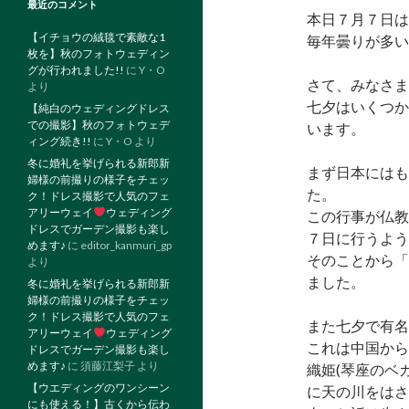
最近のコメント
本日７月７日は
【イチョウの絨毯で素敵な1
毎年曇りが多い
枚を】秋のフォトウェディン
グが行われました!!
に
Y・O
さて、みなさま
より
七夕はいくつか
【純白のウェディングドレス
での撮影】秋のフォトウェデ
います。
ィング続き!!
に
Y・O
より
冬に婚礼を挙げられる新郎新
まず日本にはも
婦様の前撮りの様子をチェッ
た。
ク！ドレス撮影で人気のフェ
アリーウェイ
ウェディング
この行事が仏教
ドレスでガーデン撮影も楽し
７日に行うよう
めます♪
に
editor_kanmuri_gp
そのことから「
より
ました。
冬に婚礼を挙げられる新郎新
婦様の前撮りの様子をチェッ
ク！ドレス撮影で人気のフェ
また七夕で有名
アリーウェイ
ウェディング
これは中国から
ドレスでガーデン撮影も楽し
めます♪
に
須藤江梨子
より
織姫(琴座のベ
【ウエディングのワンシーン
に天の川をはさ
にも使える！】古くから伝わ