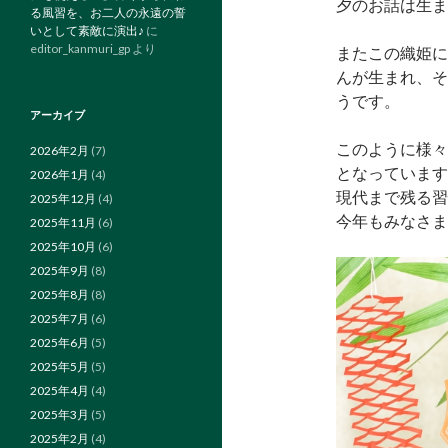
夕のお話は生ま
る風習を、お二人の永遠の誓
いとして素敵に演出♪
に
editor_kanmuri_gp
より
またこの織姫に
んが生まれ、そ
うです。
アーカイブ
このように様々
2026年2月
(7)
となっています
2026年1月
(4)
現代まで残る習
2025年12月
(4)
今年もみなさま
2025年11月
(6)
2025年10月
(6)
2025年9月
(8)
2025年8月
(8)
2025年7月
(6)
2025年6月
(5)
2025年5月
(5)
2025年4月
(4)
2025年3月
(5)
2025年2月
(4)