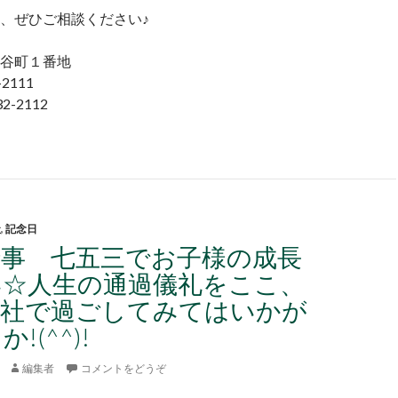
、ぜひご相談ください♪
谷町１番地
2111
2-2112
社
,
記念日
行事 七五三でお子様の成長
い☆人生の通過儀礼をここ、
神社で過ごしてみてはいかが
!(^^)!
編集者
コメントをどうぞ