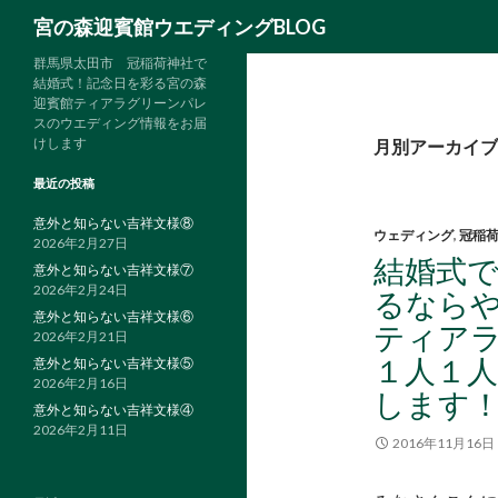
検
宮の森迎賓館ウエディングBLOG
索
群馬県太田市 冠稲荷神社で
結婚式！記念日を彩る宮の森
迎賓館ティアラグリーンパレ
スのウエディング情報をお届
けします
月別アーカイブ: 
最近の投稿
意外と知らない吉祥文様⑧
ウェディング
,
冠稲
2026年2月27日
結婚式
意外と知らない吉祥文様⑦
2026年2月24日
るなら
意外と知らない吉祥文様⑥
ティア
2026年2月21日
１人１
意外と知らない吉祥文様⑤
2026年2月16日
します
意外と知らない吉祥文様④
2026年2月11日
2016年11月16日