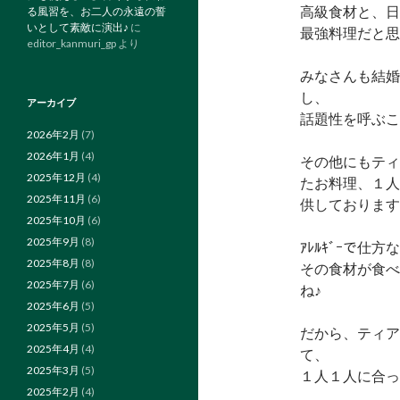
高級食材と、日
る風習を、お二人の永遠の誓
いとして素敵に演出♪
に
最強料理だと思
editor_kanmuri_gp
より
みなさんも結婚
し、
アーカイブ
話題性を呼ぶこ
2026年2月
(7)
2026年1月
(4)
その他にもティ
2025年12月
(4)
たお料理、１人
2025年11月
(6)
供しております
2025年10月
(6)
2025年9月
(8)
ｱﾚﾙｷﾞｰで仕
2025年8月
(8)
その食材が食べ
2025年7月
(6)
ね♪
2025年6月
(5)
2025年5月
(5)
だから、ティア
2025年4月
(4)
て、
2025年3月
(5)
１人１人に合っ
2025年2月
(4)