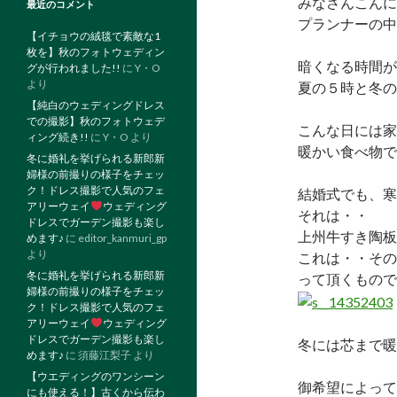
みなさんこんに
最近のコメント
プランナーの中
【イチョウの絨毯で素敵な1
枚を】秋のフォトウェディン
暗くなる時間が
グが行われました!!
に
Y・O
より
夏の５時と冬の
【純白のウェディングドレス
での撮影】秋のフォトウェデ
こんな日には家
ィング続き!!
に
Y・O
より
暖かい食べ物で
冬に婚礼を挙げられる新郎新
婦様の前撮りの様子をチェッ
ク！ドレス撮影で人気のフェ
結婚式でも、寒
アリーウェイ
ウェディング
それは・・
ドレスでガーデン撮影も楽し
上州牛すき陶板
めます♪
に
editor_kanmuri_gp
より
これは・・その
冬に婚礼を挙げられる新郎新
って頂くもので
婦様の前撮りの様子をチェッ
ク！ドレス撮影で人気のフェ
アリーウェイ
ウェディング
ドレスでガーデン撮影も楽し
冬には芯まで暖
めます♪
に
須藤江梨子
より
【ウエディングのワンシーン
御希望によって
にも使える！】古くから伝わ