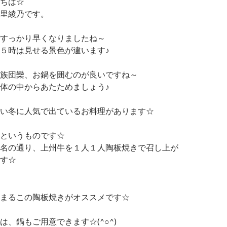
ちは☆
里綾乃です。
すっかり早くなりましたね～
５時は見せる景色が違います♪
族団欒、お鍋を囲むのが良いですね～
体の中からあたためましょう♪
い冬に人気で出ているお料理があります☆
というものです☆
名の通り、上州牛を１人１人陶板焼きで召し上が
す☆
まるこの陶板焼きがオススメです☆
は、鍋もご用意できます☆(^○^)