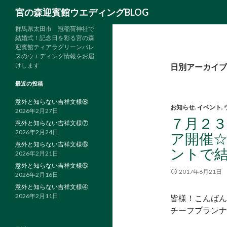
検
宮の森迎賓館ウエディングBLOG
索
群馬県太田市 冠稲荷神社で
結婚式！記念日を彩る宮の森
迎賓館ティアラグリーンパレ
スのウエディング情報をお届
けします
日別アーカイブ: 
最近の投稿
意外と知らない吉祥文様⑧
お知らせ
,
イベント
,
2026年2月27日
７月２
意外と知らない吉祥文様⑦
2026年2月24日
ア開催
意外と知らない吉祥文様⑥
ントで
2026年2月21日
意外と知らない吉祥文様⑤
2017年6月21日
2026年2月16日
意外と知らない吉祥文様④
2026年2月11日
皆様！こんばん
チーフプランナ