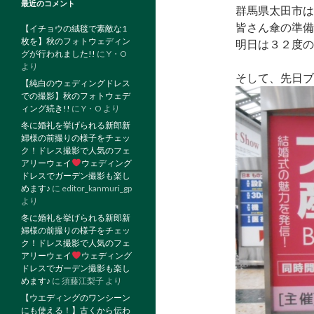
最近のコメント
群馬県太田市は
皆さん傘の準備は
【イチョウの絨毯で素敵な1
枚を】秋のフォトウェディン
明日は３２度の
グが行われました!!
に
Y・O
より
そして、先日ブ
【純白のウェディングドレス
での撮影】秋のフォトウェデ
ィング続き!!
に
Y・O
より
冬に婚礼を挙げられる新郎新
婦様の前撮りの様子をチェッ
ク！ドレス撮影で人気のフェ
アリーウェイ
ウェディング
ドレスでガーデン撮影も楽し
めます♪
に
editor_kanmuri_gp
より
冬に婚礼を挙げられる新郎新
婦様の前撮りの様子をチェッ
ク！ドレス撮影で人気のフェ
アリーウェイ
ウェディング
ドレスでガーデン撮影も楽し
めます♪
に
須藤江梨子
より
【ウエディングのワンシーン
にも使える！】古くから伝わ