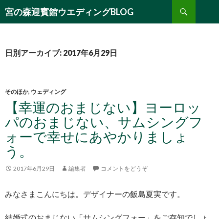
検
宮の森迎賓館ウエディングBLOG
索
コ
ン
テ
ン
日別アーカイブ: 2017年6月29日
ツ
へ
移
動
そのほか
,
ウェディング
【幸運のおまじない】ヨーロッ
パのおまじない、サムシングフ
ォーで幸せにあやかりましょ
う。
2017年6月29日
編集者
コメントをどうぞ
みなさまこんにちは。デザイナーの飯島夏実です。
結婚式のおまじない「サムシングフォー」をご存知でしょ