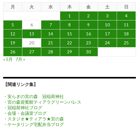
月
火
水
木
金
土
日
1
2
3
4
5
6
7
8
9
10
11
12
13
14
15
16
17
18
19
20
21
22
23
24
25
26
27
28
29
30
« 5月
7月 »
【関連リンク集】
・安らぎの宮の森 冠稲荷神社
・宮の森迎賓館ティアラグリーンパレス
・冠稲荷神社ブログ
・会場・会議室ブログ
・スタジオ★ティアラ★宮の森
・ケータリング宅配弁当ブログ