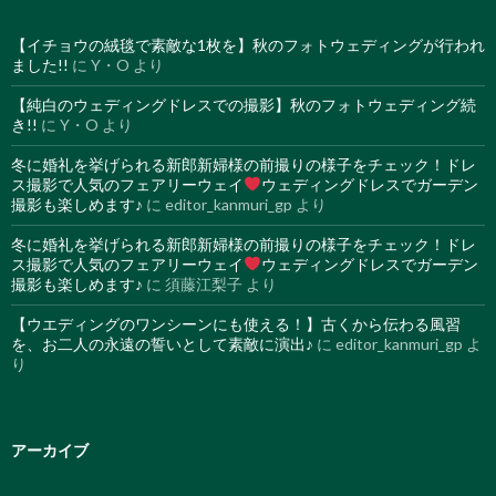
【イチョウの絨毯で素敵な1枚を】秋のフォトウェディングが行われ
ました!!
に
Y・O
より
【純白のウェディングドレスでの撮影】秋のフォトウェディング続
き!!
に
Y・O
より
冬に婚礼を挙げられる新郎新婦様の前撮りの様子をチェック！ドレ
ス撮影で人気のフェアリーウェイ
ウェディングドレスでガーデン
撮影も楽しめます♪
に
editor_kanmuri_gp
より
冬に婚礼を挙げられる新郎新婦様の前撮りの様子をチェック！ドレ
ス撮影で人気のフェアリーウェイ
ウェディングドレスでガーデン
撮影も楽しめます♪
に
須藤江梨子
より
【ウエディングのワンシーンにも使える！】古くから伝わる風習
を、お二人の永遠の誓いとして素敵に演出♪
に
editor_kanmuri_gp
よ
り
アーカイブ