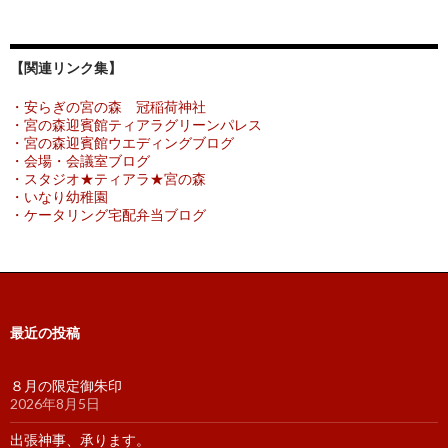
【関連リンク集】
・安らぎの宮の森 冠稲荷神社
・宮の森迎賓館ティアラグリーンパレス
・宮の森迎賓館ウエディングブログ
・会場・会議室ブログ
・スタジオ★ティアラ★宮の森
・いなり幼稚園
・ケータリング宅配弁当ブログ
最近の投稿
８月の限定御朱印
2026年8月5日
出張神事、承ります。