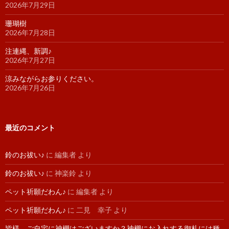
2026年7月29日
珊瑚樹
2026年7月28日
注連縄、新調♪
2026年7月27日
涼みながらお参りください。
2026年7月26日
最近のコメント
鈴のお祓い♪
に
編集者
より
鈴のお祓い♪
に
神楽鈴
より
ペット祈願だわん♪
に
編集者
より
ペット祈願だわん♪
に
二見 幸子
より
皆様、ご自宅に神棚はございますか？神棚にお入れする御札には種