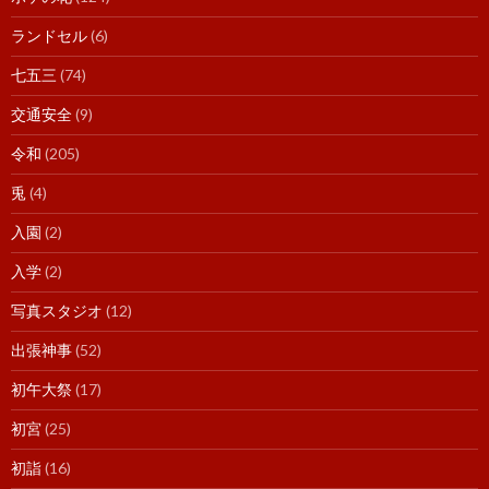
ランドセル
(6)
七五三
(74)
交通安全
(9)
令和
(205)
兎
(4)
入園
(2)
入学
(2)
写真スタジオ
(12)
出張神事
(52)
初午大祭
(17)
初宮
(25)
初詣
(16)