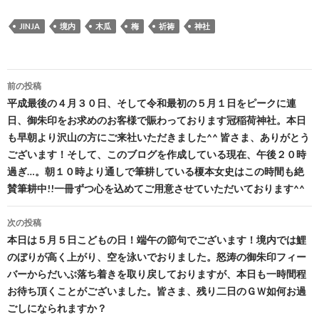
JINJA
境内
木瓜
梅
祈祷
神社
投
前の投稿
稿
平成最後の４月３０日、そして令和最初の５月１日をピークに連
日、御朱印をお求めのお客様で賑わっております冠稲荷神社。本日
ナ
も早朝より沢山の方にご来社いただきました^^ 皆さま、ありがとう
ビ
ございます！そして、このブログを作成している現在、午後２０時
過ぎ…。朝１０時より通しで筆耕している榎本女史はこの時間も絶
ゲ
賛筆耕中!!一冊ずつ心を込めてご用意させていただいております^^
ー
次の投稿
シ
本日は５月５日こどもの日！端午の節句でございます！境内では鯉
ョ
のぼりが高く上がり、空を泳いでおりました。怒涛の御朱印フィー
バーからだいぶ落ち着きを取り戻しておりますが、本日も一時間程
ン
お待ち頂くことがございました。皆さま、残り二日のＧＷ如何お過
ごしになられますか？