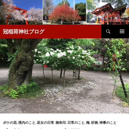
検
冠稲荷神社ブログ
索
コ
メインメ
ン
ニュー
テ
ン
ツ
へ
移
動
ボケの花
,
境内のこと
,
巫女の日常
,
御朱印
,
日常のこと
,
梅
,
祈祷
,
神事のこと