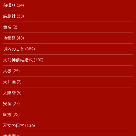
前撮り
(34)
厳島社
(33)
命名
(2)
地鎮祭
(48)
境内のこと
(889)
大前神前結婚式
(100)
大祓
(25)
天井画
(2)
太陰暦
(5)
安産
(27)
家族
(23)
巫女の日常
(136)