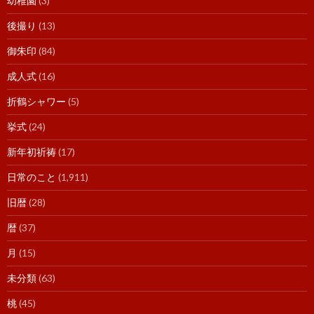
幼稚園
(3)
後撮り
(13)
御朱印
(84)
成人式
(16)
折鶴シャワー
(5)
挙式
(24)
新年初祈祷
(17)
日常のこと
(1,911)
旧暦
(28)
暦
(37)
月
(15)
未分類
(63)
桃
(45)