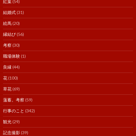
紅葉
(54)
結婚式
(31)
絵馬
(20)
縁結び
(56)
考察
(30)
職場体験
(1)
良縁
(44)
花
(100)
草花
(69)
薀蓄。考察
(59)
行事のこと
(342)
観光
(29)
記念撮影
(39)