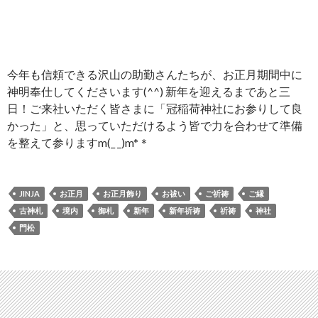
今年も信頼できる沢山の助勤さんたちが、お正月期間中に
神明奉仕してくださいます(^^) 新年を迎えるまであと三
日！ご来社いただく皆さまに「冠稲荷神社にお参りして良
かった」と、思っていただけるよう皆で力を合わせて準備
を整えて参りますm(_ _)m*＊
JINJA
お正月
お正月飾り
お祓い
ご祈祷
ご縁
古神札
境内
御札
新年
新年祈祷
祈祷
神社
門松