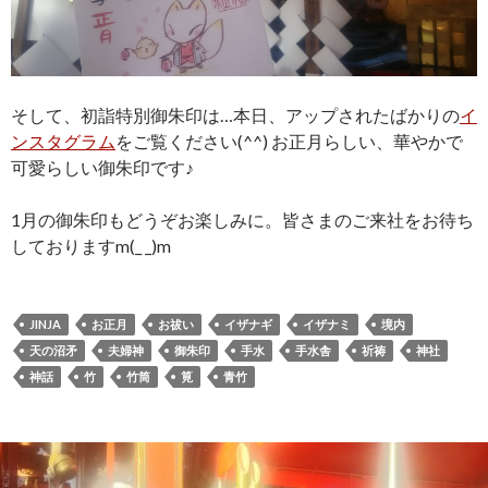
そして、初詣特別御朱印は…本日、アップされたばかりの
イ
ンスタグラム
をご覧ください(^^) お正月らしい、華やかで
可愛らしい御朱印です♪
1月の御朱印もどうぞお楽しみに。皆さまのご来社をお待ち
しておりますm(_ _)m
JINJA
お正月
お祓い
イザナギ
イザナミ
境内
天の沼矛
夫婦神
御朱印
手水
手水舎
祈祷
神社
神話
竹
竹筒
筧
青竹