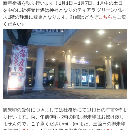
新年祈祷を執り行います！1月1日～1月7日、1月中の土日
を中心に祈祷受付処は神社となりのティアラ グリーンパレ
ス1階の静雅に変更となります。詳細はどうぞ
こちら
をご覧
ください♪
御朱印の受付につきましては社務所にて1月1日の午前9時よ
り行います。尚、午前0時～2時の間は御朱印はお授け致し
ませんので、ご了承くださいm(_ _)m また、三箇日の御朱印