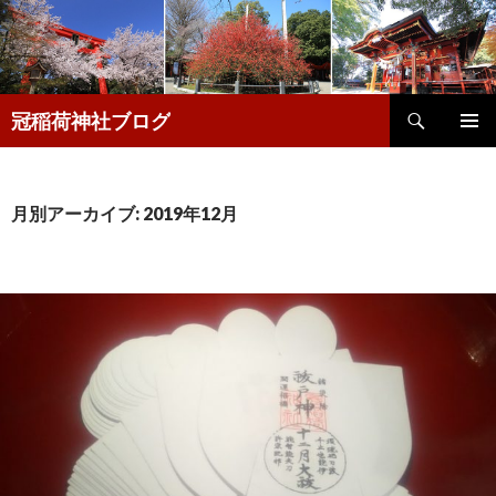
検
冠稲荷神社ブログ
索
コ
メインメ
ン
ニュー
テ
ン
月別アーカイブ: 2019年12月
ツ
へ
移
動