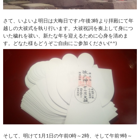
さて、いよいよ明日は大晦日です♪午後3時より拝殿にて年
越しの大祓式を執り行います。大祓祝詞を奏上して身につ
いた穢れを祓い、新たな年を迎えるために心身を清めま
す。どなた様もどうぞご自由にご参加ください(^^)
そして、明けて1月1日の午前0時～2時、そして午前9時～