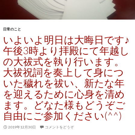
日常のこと
いよいよ明日は大晦日です♪
午後3時より拝殿にて年越し
の大祓式を執り行います。
大祓祝詞を奏上して身につ
いた穢れを祓い、新たな年
を迎えるために心身を清め
ます。どなた様もどうぞご
自由にご参加ください(^^)
2019年12月30日
コメントをどうぞ