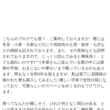
こちらのブログでも度々、ご案内しておりますが、暦には
冬至・小寒・大寒などの二十四節気や土用・彼岸・七夕な
どの雑節も記されております。また、その意味なども説明
されておりますので、じっくり読んでみると興味深く、と
ても面白いのです(^^) 本屋さんに並んでいる暦の中には家
相や手相、おまじないや夢占いまで載っているものもあり
ます。間もなく令和2年を迎えますが、私は装丁に花模様が
描かれた暦も購入してみました♪優しい字体で女性仕様にな
っており、可愛らしいのでページをめくるのもワクワクし
ます。
暦ってなんだか難しそう、けれど何となく関心がある、と
いう皆さまは当社でお分かちしております「神社暦」をど