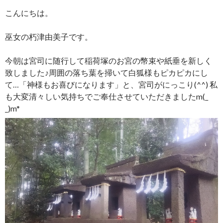
こんにちは。
巫女の朽津由美子です。
今朝は宮司に随行して稲荷塚のお宮の幣束や紙垂を新しく
致しました♪周囲の落ち葉を掃いて白狐様もピカピカにし
て…「神様もお喜びになります」と、宮司がにっこり(^^) 私
も大変清々しい気持ちでご奉仕させていただきましたm(_
_)m*