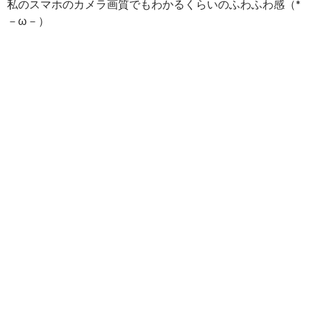
私のスマホのカメラ画質でもわかるくらいのふわふわ感（*
－ω－）