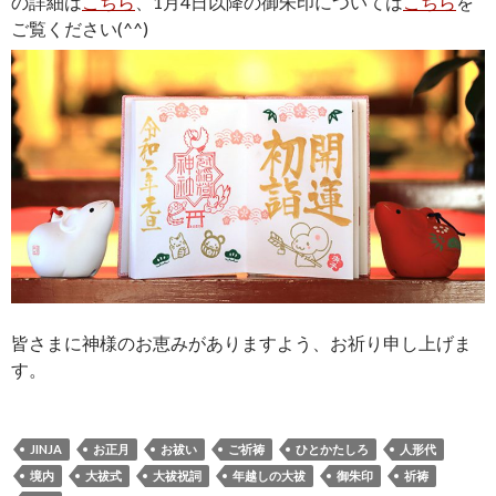
の詳細は
こちら
、1月4日以降の御朱印については
こちら
を
ご覧ください(^^)
皆さまに神様のお恵みがありますよう、お祈り申し上げま
す。
JINJA
お正月
お祓い
ご祈祷
ひとかたしろ
人形代
境内
大祓式
大祓祝詞
年越しの大祓
御朱印
祈祷