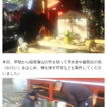
本日、早朝から稲荷塚山の竹を切って手水舎や厳島社の筧
（かけい）をはじめ、榊を挿す竹筒なども製作してくださ
いました♪