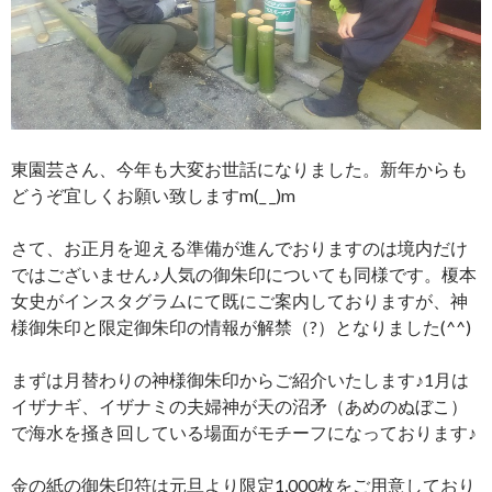
東園芸さん、今年も大変お世話になりました。新年からも
どうぞ宜しくお願い致しますm(_ _)m
さて、お正月を迎える準備が進んでおりますのは境内だけ
ではございません♪人気の御朱印についても同様です。榎本
女史がインスタグラムにて既にご案内しておりますが、神
様御朱印と限定御朱印の情報が解禁（?）となりました(^^)
まずは月替わりの神様御朱印からご紹介いたします♪1月は
イザナギ、イザナミの夫婦神が天の沼矛（あめのぬぼこ）
で海水を掻き回している場面がモチーフになっております♪
金の紙の御朱印符は元旦より限定1,000枚をご用意しており