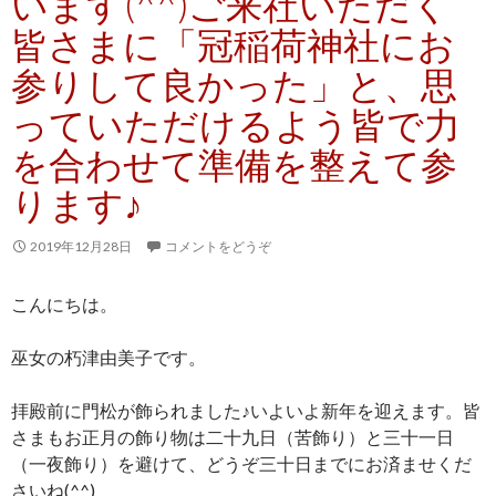
います(^^)ご来社いただく
皆さまに「冠稲荷神社にお
参りして良かった」と、思
っていただけるよう皆で力
を合わせて準備を整えて参
ります♪
2019年12月28日
コメントをどうぞ
こんにちは。
巫女の朽津由美子です。
拝殿前に門松が飾られました♪いよいよ新年を迎えます。皆
さまもお正月の飾り物は二十九日（苦飾り）と三十一日
（一夜飾り）を避けて、どうぞ三十日までにお済ませくだ
さいね(^^)