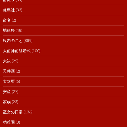
厳島社
(33)
命名
(2)
地鎮祭
(48)
境内のこと
(889)
大前神前結婚式
(100)
大祓
(25)
天井画
(2)
太陰暦
(5)
安産
(27)
家族
(23)
巫女の日常
(136)
幼稚園
(3)