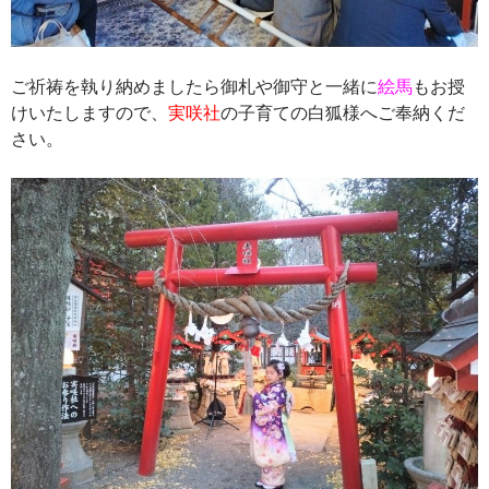
ご祈祷を執り納めましたら御札や御守と一緒に
絵馬
もお授
けいたしますので、
実咲社
の子育ての白狐様へご奉納くだ
さい。