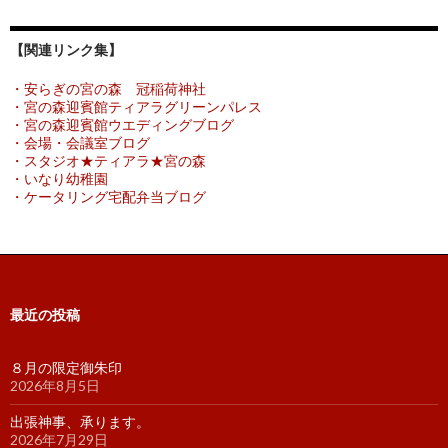
【関連リンク集】
・安らぎの宮の森 冠稲荷神社
・宮の森迎賓館ティアラグリーンパレス
・宮の森迎賓館ウエディングブログ
・会場・会議室ブログ
・スタジオ★ティアラ★宮の森
・いなり幼稚園
・ケータリング宅配弁当ブログ
最近の投稿
８月の限定御朱印
2026年8月5日
出張神事、承ります。
2026年7月29日