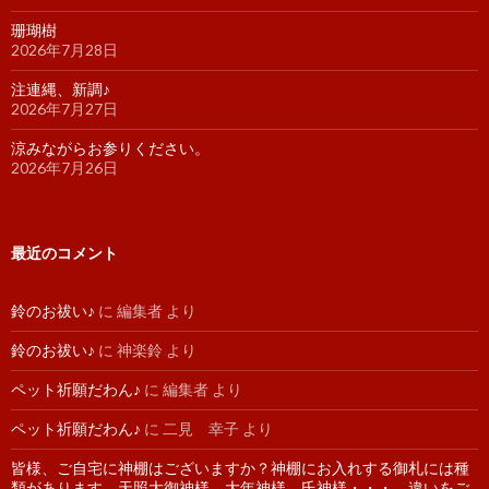
珊瑚樹
2026年7月28日
注連縄、新調♪
2026年7月27日
涼みながらお参りください。
2026年7月26日
最近のコメント
鈴のお祓い♪
に
編集者
より
鈴のお祓い♪
に
神楽鈴
より
ペット祈願だわん♪
に
編集者
より
ペット祈願だわん♪
に
二見 幸子
より
皆様、ご自宅に神棚はございますか？神棚にお入れする御札には種
類があります。天照大御神様、大年神様、氏神様・・・。違いをご