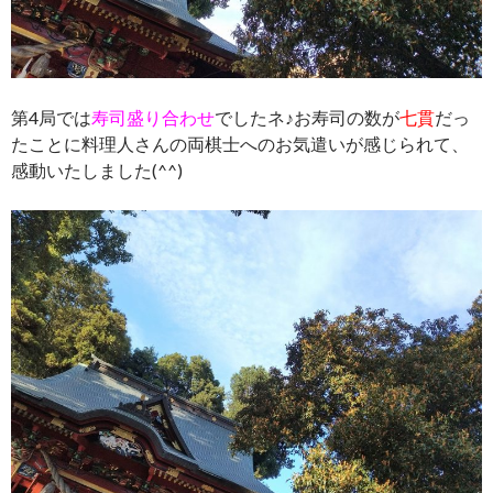
第4局では
寿司盛り合わせ
でしたネ♪お寿司の数が
七貫
だっ
たことに料理人さんの両棋士へのお気遣いが感じられて、
感動いたしました(^^)