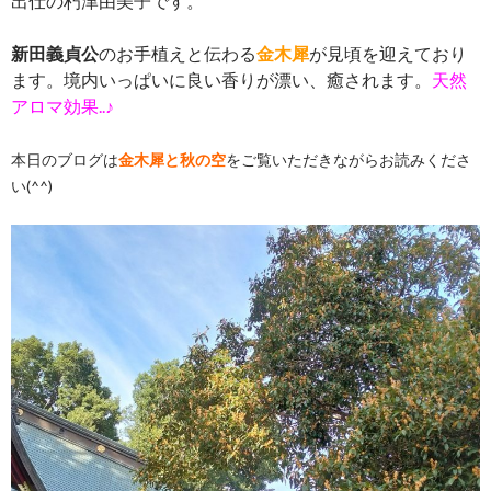
出仕の朽津由美子です。
新田義貞公
のお手植えと伝わる
金木犀
が見頃を迎えており
ます。境内いっぱいに良い香りが漂い、癒されます。
天然
アロマ効果..♪
本日のブログは
金木犀と秋の空
をご覧いただきながらお読みくださ
い(^^)