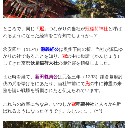
ところで、同じ「
冠
」つながりの当社が
冠稲荷神社
と呼ば
れるようになった経緯をご存知でしょうか…？
承安四年（1174）
源義経公
は奥州下向の折、当社が源氏ゆ
かりの社であることを知り、
冠
の中に勧請（かんじょう）
してきた京都
伏見稲荷大社
の御分霊を鎮祭しました。
また時を経て、
新田義貞公
は元弘三年（1333）鎌倉幕府討
伐の兵を挙げるにあたり、当社神前にて
兜
の中に神霊の来
臨を請い戦勝を祈願されたと伝えられています。
これらの故事にちなみ、いつしか
冠
稲荷神社
と人々から呼
ばれるようになったそうです。ふむふむ。。(^^)