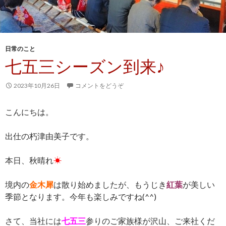
日常のこと
七五三シーズン到来♪
2023年10月26日
コメントをどうぞ
こんにちは。
出仕の朽津由美子です。
本日、秋晴れ
☀
境内の
金木犀
は散り始めましたが、もうじき
紅葉
が美しい
季節となります。今年も楽しみですね(^^)
さて、当社には
七五三
参りのご家族様が沢山、ご来社くだ