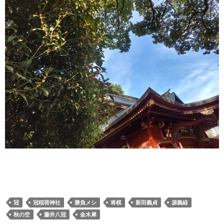
冠
冠稲荷神社
勝負メシ
将棋
新田義貞
源義経
秋の空
藤井八冠
金木犀