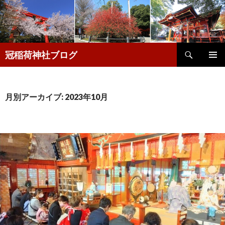
検
冠稲荷神社ブログ
索
コ
メインメ
ン
ニュー
テ
ン
月別アーカイブ: 2023年10月
ツ
へ
移
動