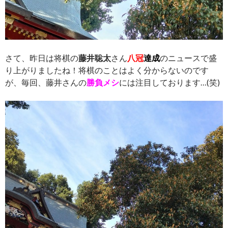
さて、昨日は将棋の
藤井聡太
さん
八冠
達成
のニュースで盛
り上がりましたね！将棋のことはよく分からないのです
が、毎回、藤井さんの
勝負メシ
には注目しております…(笑)