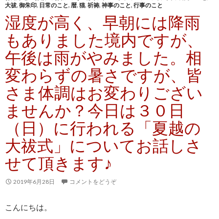
大祓
,
御朱印
,
日常のこと
,
暦
,
猫
,
祈祷
,
神事のこと
,
行事のこと
湿度が高く、早朝には降雨
もありました境内ですが、
午後は雨がやみました。相
変わらずの暑さですが、皆
さま体調はお変わりござい
ませんか？今日は３０日
（日）に行われる「夏越の
大祓式」についてお話しさ
せて頂きます♪
2019年6月28日
コメントをどうぞ
こんにちは。