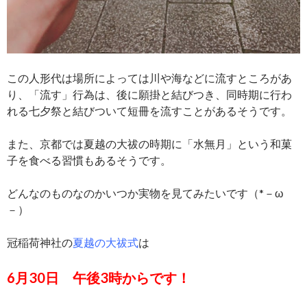
この人形代は場所によっては川や海などに流すところがあ
り、「流す」行為は、後に願掛と結びつき、同時期に行わ
れる七夕祭と結びついて短冊を流すことがあるそうです。
また、京都では夏越の大祓の時期に「水無月」という和菓
子を食べる習慣もあるそうです。
どんなのものなのかいつか実物を見てみたいです（*－ω
－）
冠稲荷神社の
夏越の大祓式
は
6月30日 午後3時からです！