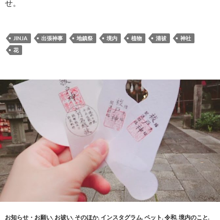
せ。
JINJA
出張神事
地鎮祭
境内
植物
清祓
神社
花
お知らせ・お願い
,
お祓い
,
そのほか
,
インスタグラム
,
ペット
,
令和
,
境内のこと
,