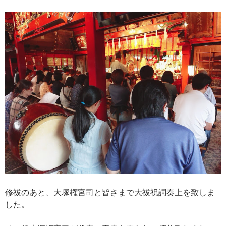
修祓のあと、大塚権宮司と皆さまで大祓祝詞奏上を致しま
した。