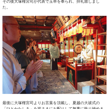
その後大塚権宮司が代表で玉串を奉られ、拝礼致しまし
た。
最後に大塚権宮司よりお言葉を頂戴し、夏越の大祓式の
「ひとかたしろ」を皆さまにお配りして無事に執り納めま