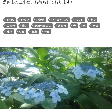
皆さまのご来社、お待ちしております♪
JINJA
お祓い
ご祈祷
ひとかたしろ
ペット
七夕
人形代
境内
夏越の大祓式
水無月
犬
猫
祈祷
神社
祭事
祭典
行事