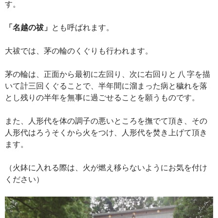
す。
「名越の祓」
とも呼ばれます。
大祓では、茅の輪のくぐりも行われます。
茅の輪は、正面から最初に左回り、次に右回りと 八 字を描
いて計三回くぐることで、半年間に溜まった病と穢れを落
とし残りの半年を無事に過ごせることを願うものです。
また、人形代を体の調子の悪いところを撫でて頂き、その
人形代はろうそくから火をつけ、人形代を焚き上げて頂き
ます。
（火鉢に入れる際は、火が燃え移らないようにお気を付け
ください）