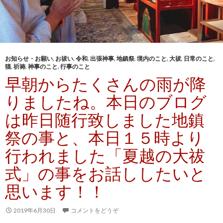
お知らせ・お願い
,
お祓い
,
令和
,
出張神事
,
地鎮祭
,
境内のこと
,
大祓
,
日常のこと
,
猫
,
祈祷
,
神事のこと
,
行事のこと
早朝からたくさんの雨が降
りましたね。本日のブログ
は昨日随行致しました地鎮
祭の事と、本日１５時より
行われました「夏越の大祓
式」の事をお話ししたいと
思います！！
2019年6月30日
コメントをどうぞ