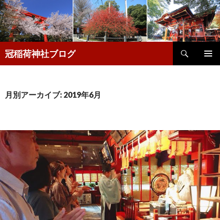
検
冠稲荷神社ブログ
索
コ
メインメ
ン
ニュー
テ
ン
月別アーカイブ: 2019年6月
ツ
へ
移
動