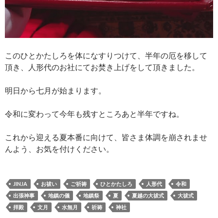
このひとかたしろを体になすりつけて、半年の厄を移して
頂き、人形代のお社にてお焚き上げをして頂きました。
明日から七月が始まります。
令和に変わって今年も残すところあと半年ですね。
これから迎える夏本番に向けて、皆さま体調を崩されませ
んよう、お気を付けください。
JINJA
お祓い
ご祈祷
ひとかたしろ
人形代
令和
出張神事
地鎮の儀
地鎮祭
夏
夏越の大祓式
大祓式
拝殿
文月
水無月
祈祷
神社