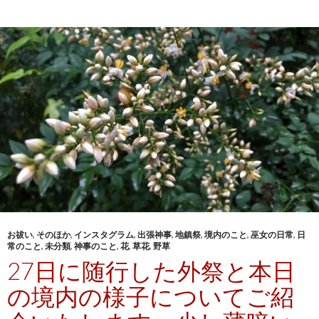
お祓い
,
そのほか
,
インスタグラム
,
出張神事
,
地鎮祭
,
境内のこと
,
巫女の日常
,
日
常のこと
,
未分類
,
神事のこと
,
花
,
草花
,
野草
27日に随行した外祭と本日
の境内の様子についてご紹