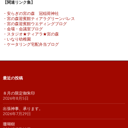
【関連リンク集】
・安らぎの宮の森 冠稲荷神社
・宮の森迎賓館ティアラグリーンパレス
・宮の森迎賓館ウエディングブログ
・会場・会議室ブログ
・スタジオ★ティアラ★宮の森
・いなり幼稚園
・ケータリング宅配弁当ブログ
最近の投稿
８月の限定御朱印
2026年8月5日
出張神事、承ります。
2026年7月29日
珊瑚樹