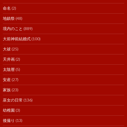
命名
(2)
地鎮祭
(48)
境内のこと
(889)
大前神前結婚式
(100)
大祓
(25)
天井画
(2)
太陰暦
(5)
安産
(27)
家族
(23)
巫女の日常
(136)
幼稚園
(3)
後撮り
(13)