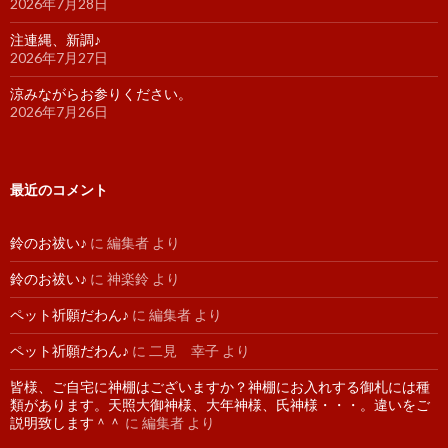
2026年7月28日
注連縄、新調♪
2026年7月27日
涼みながらお参りください。
2026年7月26日
最近のコメント
鈴のお祓い♪
に
編集者
より
鈴のお祓い♪
に
神楽鈴
より
ペット祈願だわん♪
に
編集者
より
ペット祈願だわん♪
に
二見 幸子
より
皆様、ご自宅に神棚はございますか？神棚にお入れする御札には種
類があります。天照大御神様、大年神様、氏神様・・・。違いをご
説明致します＾＾
に
編集者
より