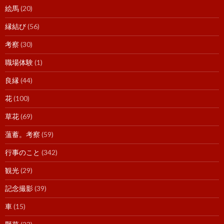
絵馬
(20)
縁結び
(56)
考察
(30)
職場体験
(1)
良縁
(44)
花
(100)
草花
(69)
薀蓄。考察
(59)
行事のこと
(342)
観光
(29)
記念撮影
(39)
車
(15)