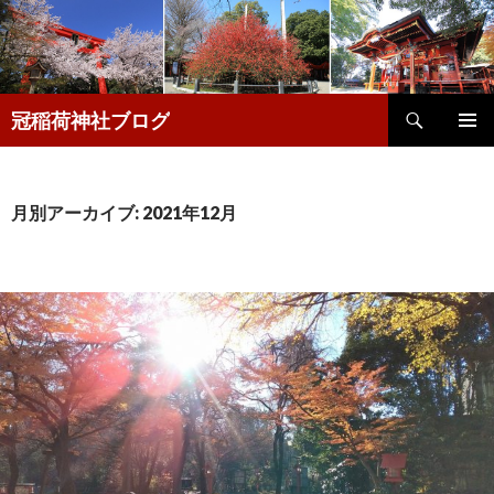
検
冠稲荷神社ブログ
索
コ
メインメ
ン
ニュー
テ
ン
月別アーカイブ: 2021年12月
ツ
へ
移
動