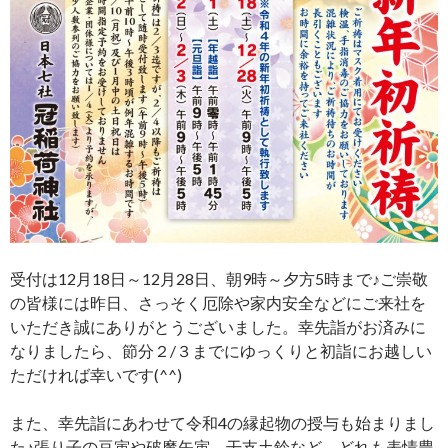
受付は12月18日～12月28日、朝9時～夕方5時まで♪ご崇敬
の皆様には昨日、さっそく厄除や家内安全などにご来社を
いただき誠にありがとうございました。幸先詣がお済みに
なりましたら、節分２/３までにゆっくりと初詣にお越しい
ただければ幸いです(^^)
また、幸先詣にあわせて令和4の縁起物の授与も始まりまし
た♪張り子の豆寅や破魔矢寅、干支土鈴など、どれも表情豊