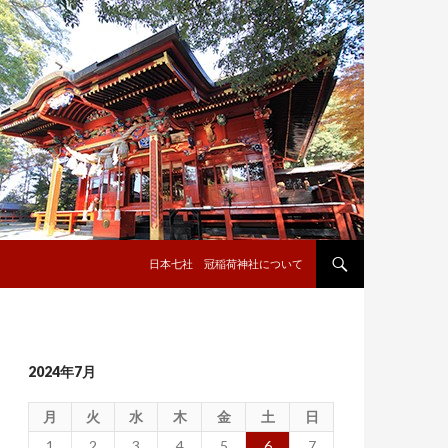
コンテンツへ移動
日本七社 冠稲荷神社について
2024年7月
月
火
水
木
金
土
日
1
2
3
4
5
6
7