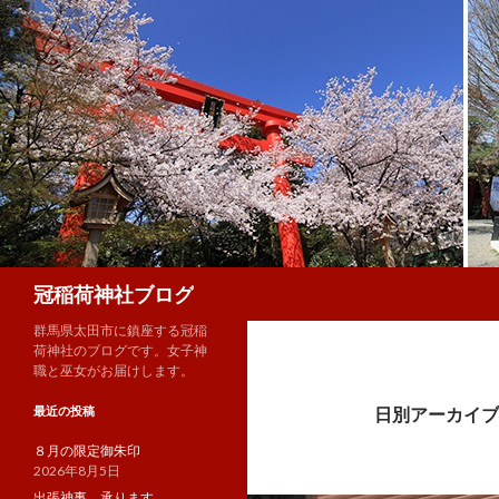
検
冠稲荷神社ブログ
索
群馬県太田市に鎮座する冠稲
荷神社のブログです。女子神
職と巫女がお届けします。
最近の投稿
日別アーカイブ: 
８月の限定御朱印
2026年8月5日
出張神事、承ります。