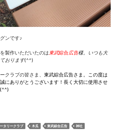
グンです♪
を製作いただいたのは
東武
綜合
広告
様
。いつも大
ております
(^^)
ークラブの皆さま、
東武綜合
広告さま。この度は
誠にありがとうございます！長く大切に使用させ
^^)
ータリークラブ
木瓜
東武綜合広告
神社