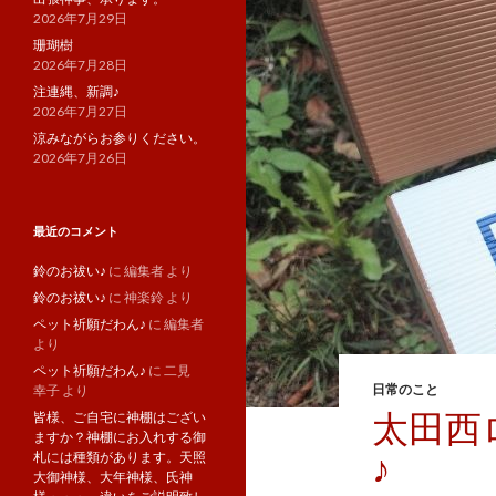
2026年7月29日
珊瑚樹
2026年7月28日
注連縄、新調♪
2026年7月27日
涼みながらお参りください。
2026年7月26日
最近のコメント
鈴のお祓い♪
に
編集者
より
鈴のお祓い♪
に
神楽鈴
より
ペット祈願だわん♪
に
編集者
より
ペット祈願だわん♪
に
二見
日常のこと
幸子
より
太田西
皆様、ご自宅に神棚はござい
ますか？神棚にお入れする御
♪
札には種類があります。天照
大御神様、大年神様、氏神