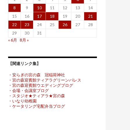
8
9
10
11
12
13
14
15
16
17
18
19
20
21
22
23
24
25
26
27
28
29
30
31
« 6月
8月 »
【関連リンク集】
・安らぎの宮の森 冠稲荷神社
・宮の森迎賓館ティアラグリーンパレス
・宮の森迎賓館ウエディングブログ
・会場・会議室ブログ
・スタジオ★ティアラ★宮の森
・いなり幼稚園
・ケータリング宅配弁当ブログ