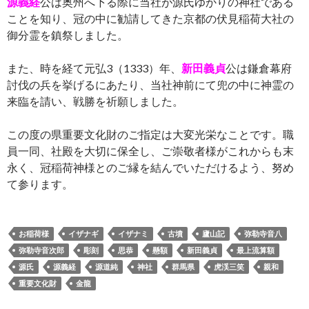
源義経
公は奥州へ下る際に当社が源氏ゆかりの神社である
ことを知り、冠の中に勧請してきた京都の伏見稲荷大社の
御分霊を鎮祭しました。
また、時を経て元弘3（1333）年、
新田義貞
公は鎌倉幕府
討伐の兵を挙げるにあたり、当社神前にて兜の中に神霊の
来臨を請い、戦勝を祈願しました。
この度の県重要文化財のご指定は大変光栄なことです。職
員一同、社殿を大切に保全し、ご崇敬者様がこれからも末
永く、冠稲荷神様とのご縁を結んでいただけるよう、努め
て参ります。
お稲荷様
イザナギ
イザナミ
古墳
廬山記
弥勒寺音八
弥勒寺音次郎
彫刻
思恭
懸額
新田義貞
最上流算額
源氏
源義経
源道純
神社
群馬県
虎渓三笑
親和
重要文化財
金龍