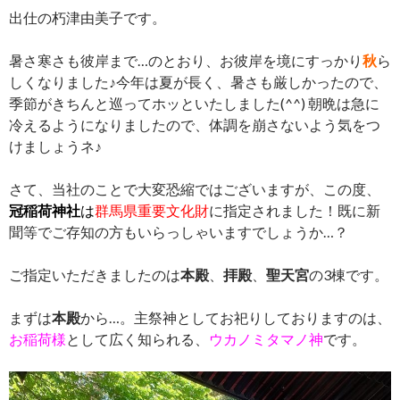
出仕の朽津由美子です。
暑さ寒さも彼岸まで…のとおり、お彼岸を境にすっかり
秋
ら
しくなりました♪今年は夏が長く、暑さも厳しかったので、
季節がきちんと巡ってホッといたしました(^^) 朝晩は急に
冷えるようになりましたので、体調を崩さないよう気をつ
けましょうネ♪
さて、当社のことで大変恐縮ではございますが、この度、
冠稲荷神社
は
群馬県重要文化財
に指定されました！既に新
聞等でご存知の方もいらっしゃいますでしょうか…？
ご指定いただきましたのは
本殿
、
拝殿
、
聖天宮
の3棟です。
まずは
本殿
から…。主祭神としてお祀りしておりますのは、
お稲荷様
として広く知られる、
ウカノミタマノ神
です。