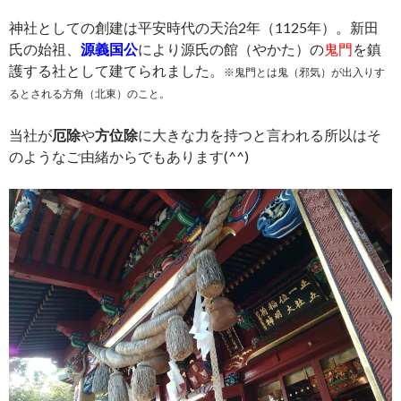
神社としての創建は平安時代の天治2年（1125年）。新田
氏の始祖、
源義国公
により源氏の館（やかた）の
鬼門
を鎮
護する社として建てられました。
※鬼門とは鬼（邪気）が出入りす
るとされる方角（北東）のこと。
当社が
厄除
や
方位除
に大きな力を持つと言われる所以はそ
のようなご由緒からでもあります(^^)