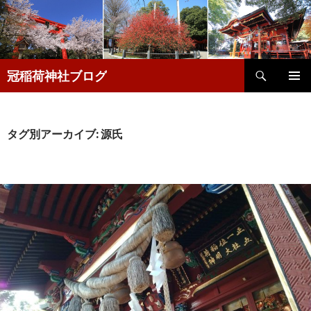
検
冠稲荷神社ブログ
索
コ
メインメ
ン
ニュー
テ
ン
タグ別アーカイブ: 源氏
ツ
へ
移
動