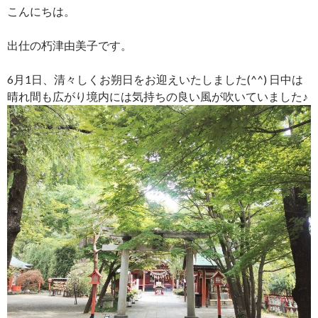
こんにちは。
出仕の朽津由美子です。
6月1日、清々しくお朔日をお迎えいたしました(^^) 日中は
晴れ間も広がり境内には気持ちの良い風が吹いていました♪