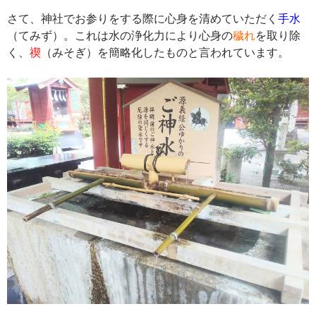
さて、神社でお参りをする際に心身を清めていただく
手水
（てみず）。これは水の浄化力により心身の
穢れ
を取り除
く、
禊
（みそぎ）を簡略化したものと言われています。