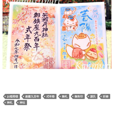
お稲荷様
創建九百年
式年祭
御札
御朱印
源氏
祈祷
神札
神社