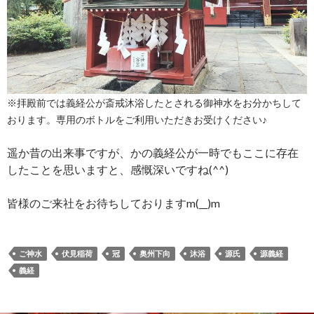
※拝殿前では義経公が斎戒沐浴したとされる御神水をお分かちして
おります。専用のボトルをご利用いただきお受けください♪
遥か昔の出来事ですが、かの義経公が一時でもここに存在
したことを思いますと、感慨深いですね(^^)
皆様のご来社をお待ちしておりますm(__)m
ご神水
伏見稲荷
冠
奥州下向
沐浴
源氏
源義経
義経