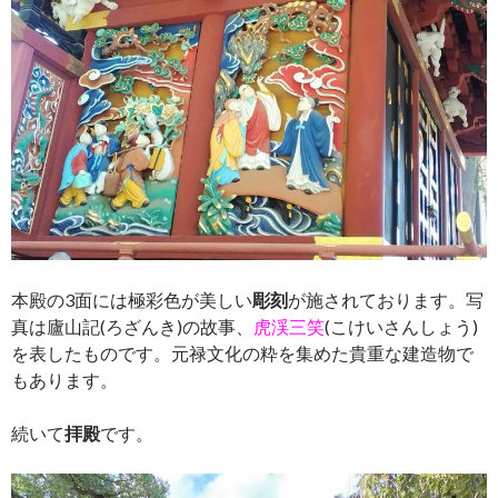
本殿の3面には極彩色が美しい
彫刻
が施されております。写
真は廬山記(ろざんき)の故事、
虎渓三笑
(こけいさんしょう)
を表したものです。元禄文化の粋を集めた貴重な建造物で
もあります。
続いて
拝殿
です。