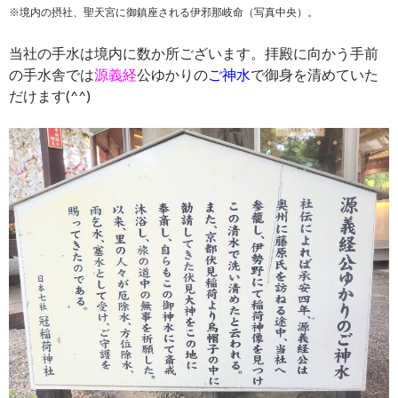
※境内の摂社、聖天宮に御鎮座される伊邪那岐命（写真中央）。
当社の手水は境内に数か所ございます。拝殿に向かう手前
の手水舎では
源義経
公ゆかりの
ご神水
で御身を清めていた
だけます(^^)