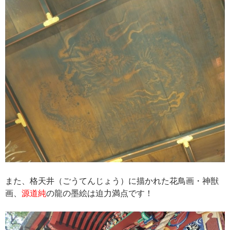
また、格天井（ごうてんじょう）に描かれた花鳥画・神獣
画、
源道純
の龍の墨絵は迫力満点です！