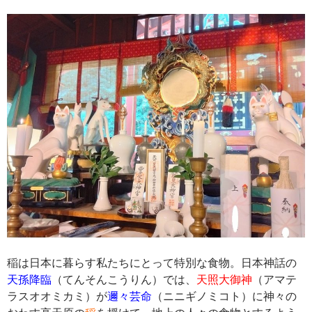
稲は日本に暮らす私たちにとって特別な食物。日本神話の
天孫降臨
（てんそんこうりん）では、
天照大御神
（アマテ
ラスオオミカミ）が
邇々芸命
（ニニギノミコト）に神々の