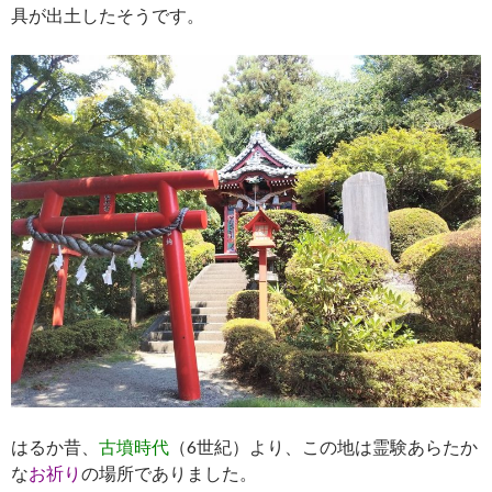
具が出土したそうです。
はるか昔、
古墳時代
（6世紀）より、この地は霊験あらたか
な
お祈り
の場所でありました。