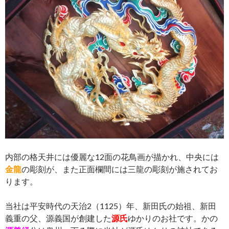
内部の格天井には優麗な12面の花鳥画が描かれ、中央には
金龍
の彫刻が、また正面欄間には三龍の彫刻が施されてお
ります。
当社は平安時代の天治2（1125）年、新田氏の始祖、新田
義重の父、源義国が創建した
源氏
ゆかりのお社です。かの