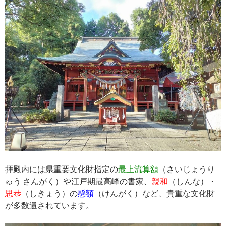
拝殿内には県重要文化財指定の
最上流算額
（さいじょうり
ゅう さんがく）や江戸期最高峰の書家、
親和
（しんな）・
思恭
（しきょう）の
懸額
（けんがく）など、貴重な文化財
が多数遺されています。