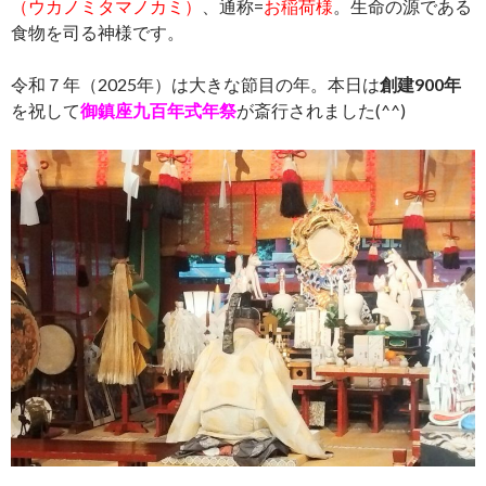
（ウカノミタマノカミ）
、通称=
お稲荷様
。生命の源である
食物を司る神様です。
令和７年（2025年）は大きな節目の年。本日は
創建900年
を祝して
御鎮座九百年式年祭
が斎行されました(^^)