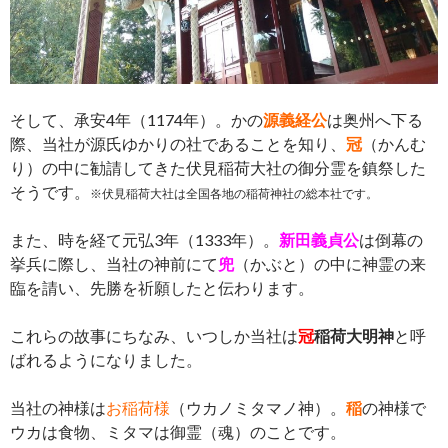
そして、承安4年（1174年）。かの
源義経公
は奥州へ下る
際、当社が源氏ゆかりの社であることを知り、
冠
（かんむ
り）の中に勧請してきた伏見稲荷大社の御分霊を鎮祭した
そうです。
※伏見稲荷大社は全国各地の稲荷神社の総本社です。
また、時を経て元弘3年（1333年）。
新田義貞公
は倒幕の
挙兵に際し、当社の神前にて
兜
（かぶと）の中に神霊の来
臨を請い、先勝を祈願したと伝わります。
これらの故事にちなみ、いつしか当社は
冠
稲荷大明神
と呼
ばれるようになりました。
当社の神様は
お稲荷様
（ウカノミタマノ神）。
稲
の神様で
ウカは食物、ミタマは御霊（魂）のことです。