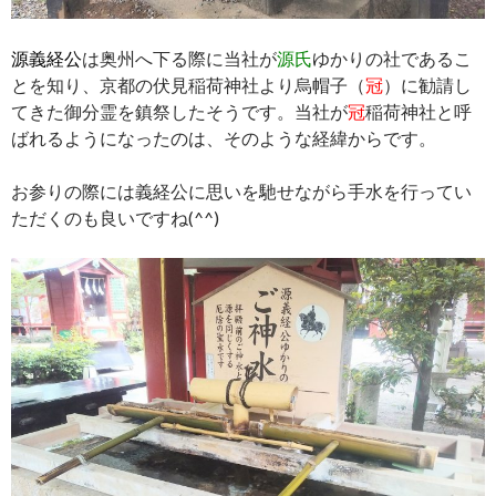
源義経公
は奥州へ下る際に当社が
源氏
ゆかりの社であるこ
とを知り、京都の伏見稲荷神社より烏帽子（
冠
）に勧請し
てきた御分霊を鎮祭したそうです。当社が
冠
稲荷神社と呼
ばれるようになったのは、そのような経緯からです。
お参りの際には義経公に思いを馳せながら手水を行ってい
ただくのも良いですね(^^)