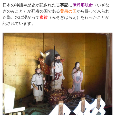
日本の神話や歴史が記された
古事記
に
伊邪那岐命
（
いざな
ぎのみこと）
が死者の国である
黄泉の国
から帰って来られ
た際、水に浸かって
禊祓
（みそぎはらえ）を行ったことが
記されています。