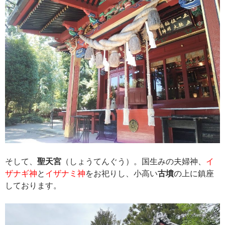
そして、
聖天宮
（しょうてんぐう）。国生みの夫婦神、
イ
ザナギ神
と
イザナミ神
をお祀りし、小高い
古墳
の上に鎮座
しております。