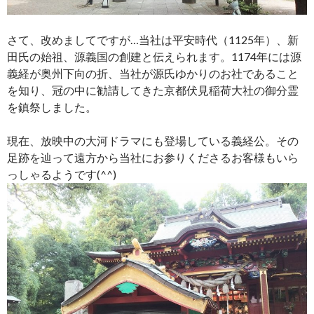
さて、改めましてですが…当社は平安時代（1125年）、新
田氏の始祖、源義国の創建と伝えられます。1174年には源
義経が奥州下向の折、当社が源氏ゆかりのお社であること
を知り、冠の中に勧請してきた京都伏見稲荷大社の御分霊
を鎮祭しました。
現在、放映中の大河ドラマにも登場している義経公。その
足跡を辿って遠方から当社にお参りくださるお客様もいら
っしゃるようです(^^)