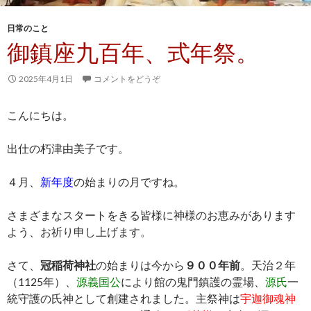
日常のこと
御鎮座九百年、式年祭。
2025年4月1日
コメントをどうぞ
こんにちは。
出仕の朽津由美子です。
４月、
新年度
の始まりの月ですね。
さまざまなスタートをきる皆様に神様のお恵みがあります
よう、お祈り申し上げます。
さて、
冠稲荷神社
の始まりは今から
９００年前
。天治２年
（1125年）、
源義国公
により館の鬼門鎮護の霊場、
源氏
一
統守護の氏神として創建されました。主祭神は
宇迦御魂神