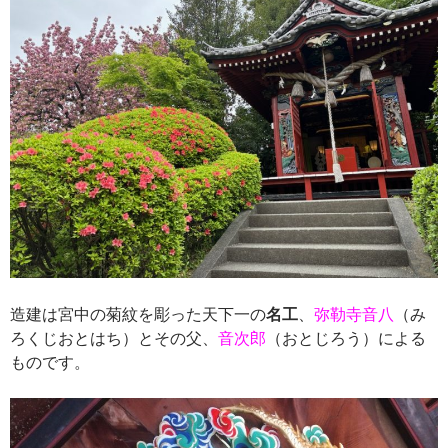
造建は宮中の菊紋を彫った天下一の
名工
、
弥勒寺音八
（み
ろくじおとはち）とその父、
音次郎
（おとじろう）による
ものです。