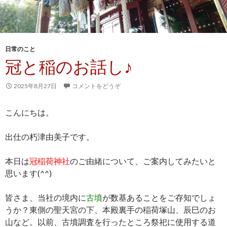
日常のこと
冠と稲のお話し♪
2025年8月27日
コメントをどうぞ
こんにちは。
出仕の朽津由美子です。
本日は
冠稲荷神社
のご由緒について、ご案内してみたいと
思います(^^)
皆さま、当社の境内に
古墳
が数基あることをご存知でしょ
うか？東側の聖天宮の下、本殿裏手の稲荷塚山、辰巳のお
山など。以前、古墳調査を行ったところ祭祀に使用する道