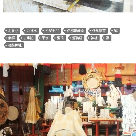
お参り
ご神水
イザナギ
伊邪那岐命
伏見稲荷
冠
参拝
古事記
手水
源氏
源義経
神社
禊
稲荷神社