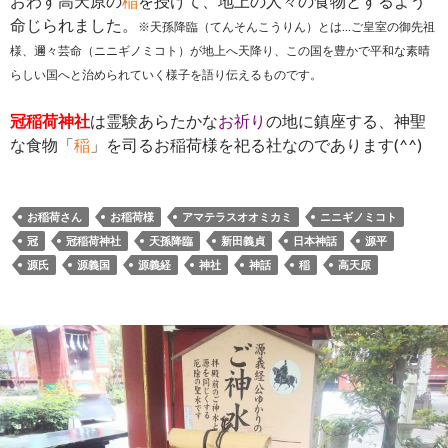
おわす高天原の
稲
を授けて、地上の人々の食物とするよう
命じられました。
※天孫降臨（てんそんこうりん）とは…ご皇室の御先祖
様、邇々芸命（ニニギノミコト）が地上へ天降り、この国を豊かで平和な素晴
らしい国へと治められていく様子を語り伝えるものです。
冠稲荷神社
は霊験あらたかな
お祈り
の地に鎮座する、神聖
な食物「
稲
」を司るお稲荷様を祀る社なのであります(^^)
お稲荷さん
お稲荷様
アマテラスオオミカミ
ニニギノミコト
冠
冠稲荷神社
天孫降臨
新田義貞
日本神話
源平
源氏
源義国
源義経
神社
神話
稲
高天原