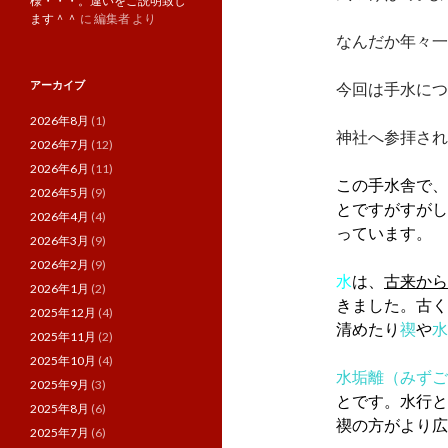
様・・・。違いをご説明致し
ます＾＾
に
編集者
より
なんだか年々一
アーカイブ
今回は手水につ
2026年8月
(1)
神社へ参拝され
2026年7月
(12)
2026年6月
(11)
この手水舎で、
2026年5月
(9)
とですがすがし
2026年4月
(4)
っています。
2026年3月
(9)
2026年2月
(9)
水
は
、
古来から
2026年1月
(2)
きました。古く
2025年12月
(4)
清めたり
禊
や
水
2025年11月
(2)
2025年10月
(4)
水垢離（みずご
2025年9月
(3)
とです。水行と
2025年8月
(6)
禊の方がより広
2025年7月
(6)