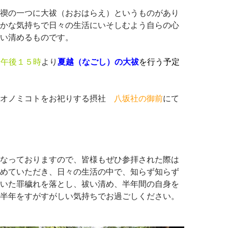
禊の一つに大祓（おおはらえ）というものがあり
かな気持ちで日々の生活にいそしむよう自らの心
い清めるものです。
0日午後１５時
より
夏越（なごし）の大祓
を行う予定
ノオノミコトをお祀りする摂社
八坂社の御前
にて
なっておりますので、皆様もぜひ参拝された際は
めていただき、日々の生活の中で、知らず知らず
いた罪穢れを落とし、祓い清め、半年間の自身を
半年をすがすがしい気持ちでお過ごしください。