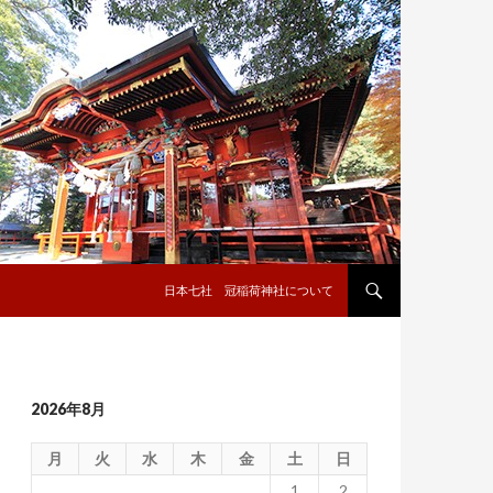
コンテンツへ移動
日本七社 冠稲荷神社について
2026年8月
月
火
水
木
金
土
日
1
2