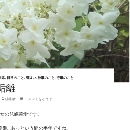
日常
,
日常のこと
,
清祓い
,
神事のこと
,
行事のこと
垢離
編集者
コメントをどうぞ
女の兒嶋茉愛です。
終盤…あっという間の半年ですね。