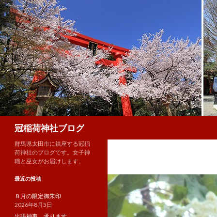
検
冠稲荷神社ブログ
索
群馬県太田市に鎮座する冠稲
荷神社のブログです。女子神
職と巫女がお届けします。
最近の投稿
８月の限定御朱印
2026年8月5日
出張神事、承ります。