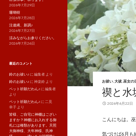
2026年7月29日
珊瑚樹
2026年7月28日
注連縄、新調♪
2026年7月27日
涼みながらお参りください。
2026年7月26日
最近のコメント
鈴のお祓い♪
に
編集者
より
お祓い
,
大祓
,
巫女の
鈴のお祓い♪
に
神楽鈴
より
禊と水
ペット祈願だわん♪
に
編集者
より
ペット祈願だわん♪
に
二見
2026年6月22日
幸子
より
皆様、ご自宅に神棚はござい
こんにちは。巫
ますか？神棚にお入れする御
札には種類があります。天照
大御神様、大年神様、氏神
気づけば6月も