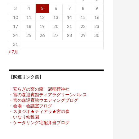
3
4
5
6
7
8
9
10
11
12
13
14
15
16
17
18
19
20
21
22
23
24
25
26
27
28
29
30
31
« 7月
【関連リンク集】
・安らぎの宮の森 冠稲荷神社
・宮の森迎賓館ティアラグリーンパレス
・宮の森迎賓館ウエディングブログ
・会場・会議室ブログ
・スタジオ★ティアラ★宮の森
・いなり幼稚園
・ケータリング宅配弁当ブログ