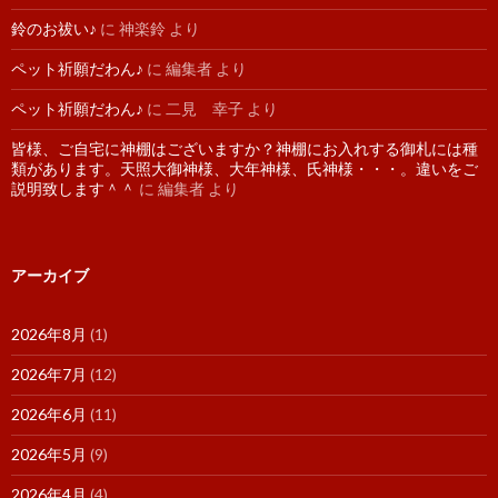
鈴のお祓い♪
に
神楽鈴
より
ペット祈願だわん♪
に
編集者
より
ペット祈願だわん♪
に
二見 幸子
より
皆様、ご自宅に神棚はございますか？神棚にお入れする御札には種
類があります。天照大御神様、大年神様、氏神様・・・。違いをご
説明致します＾＾
に
編集者
より
アーカイブ
2026年8月
(1)
2026年7月
(12)
2026年6月
(11)
2026年5月
(9)
2026年4月
(4)