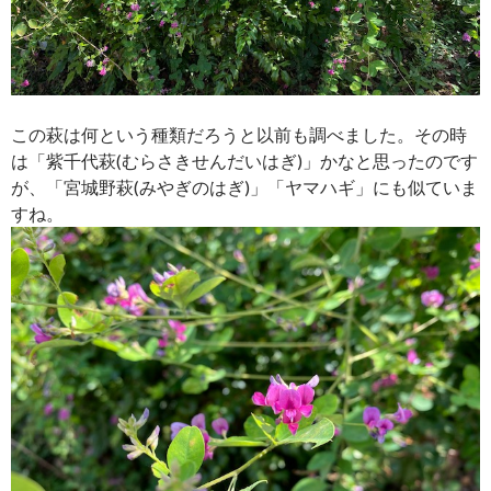
この萩は何という種類だろうと以前も調べました。その時
は「紫千代萩(むらさきせんだいはぎ)」かなと思ったのです
が、「宮城野萩(みやぎのはぎ)」「ヤマハギ」にも似ていま
すね。