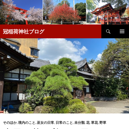
検
冠稲荷神社ブログ
索
コ
メインメ
ン
ニュー
テ
ン
ツ
へ
移
動
そのほか
,
境内のこと
,
巫女の日常
,
日常のこと
,
未分類
,
花
,
草花
,
野草