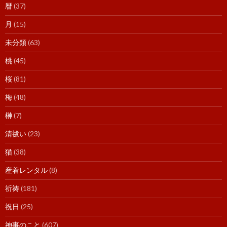
暦
(37)
月
(15)
未分類
(63)
桃
(45)
桜
(81)
梅
(48)
榊
(7)
清祓い
(23)
猫
(38)
産着レンタル
(8)
祈祷
(181)
祝日
(25)
神事のこと
(607)