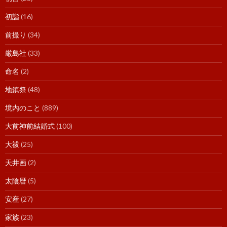
初詣
(16)
前撮り
(34)
厳島社
(33)
命名
(2)
地鎮祭
(48)
境内のこと
(889)
大前神前結婚式
(100)
大祓
(25)
天井画
(2)
太陰暦
(5)
安産
(27)
家族
(23)