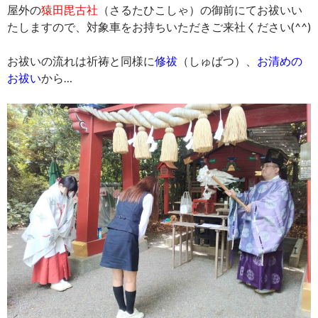
屋外の
猿田毘古社
（さるたひこしゃ）の御前にてお祓いい
たしますので、対象車をお持ちいただきご来社ください(^^)
お祓いの流れは祈祷と同様に
修祓
（しゅばつ）、
お清めの
お祓い
から…