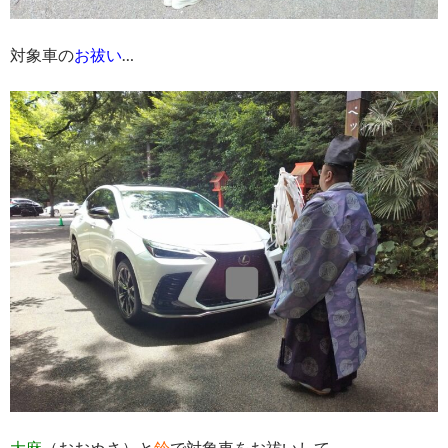
対象車の
お祓い
…
大麻
（おおぬさ）と
鈴
で対象車をお祓いして…