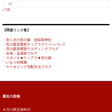
31
« 7月
【関連リンク集】
・安らぎの宮の森 冠稲荷神社
・宮の森迎賓館ティアラグリーンパレス
・宮の森迎賓館ウエディングブログ
・会場・会議室ブログ
・スタジオ★ティアラ★宮の森
・いなり幼稚園
・ケータリング宅配弁当ブログ
最近の投稿
８月の限定御朱印