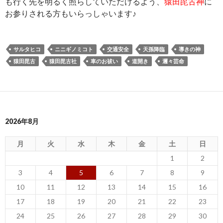
も行く先を明るく照らしていただけるよう、
猿田毘古神
に
お参りされる方もいらっしゃいます♪
サルタヒコ
ニニギノミコト
交通安全
天孫降臨
導きの神
猿田毘古
猿田毘古社
車のお祓い
道開き
邇々芸命
2026年8月
月
火
水
木
金
土
日
1
2
3
4
5
6
7
8
9
10
11
12
13
14
15
16
17
18
19
20
21
22
23
24
25
26
27
28
29
30