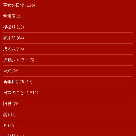
巫女の日常
(136)
幼稚園
(3)
後撮り
(13)
御朱印
(84)
成人式
(16)
折鶴シャワー
(5)
挙式
(24)
新年初祈祷
(17)
日常のこと
(1,911)
旧暦
(28)
暦
(37)
月
(15)