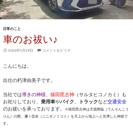
日常のこと
車のお祓い♪
2026年5月29日
コメントをどうぞ
こんにちは。
出仕の朽津由美子です。
当社では
導きの神様
、
猿田毘古神
（サルタヒコノカミ）も
お祀りしており、
乗用車
や
バイク
、
トラック
など
交通安全
のお祓いを承っております。
※猿田毘古神は天孫降臨（てんそんこう
りん）の際、邇々芸命（ニニギノミコト）を天上から地上へと先導した神様で
す。