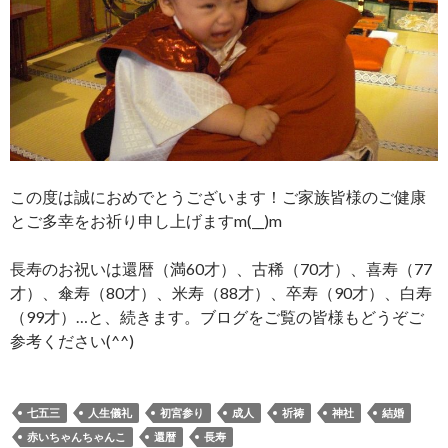
この度は誠におめでとうございます！ご家族皆様のご健康
とご多幸をお祈り申し上げますm(__)m
長寿のお祝いは還暦（満60才）、古稀（70才）、喜寿（77
才）、傘寿（80才）、米寿（88才）、卒寿（90才）、白寿
（99才）…と、続きます。ブログをご覧の皆様もどうぞご
参考ください(^^)
七五三
人生儀礼
初宮参り
成人
祈祷
神社
結婚
赤いちゃんちゃんこ
還暦
長寿