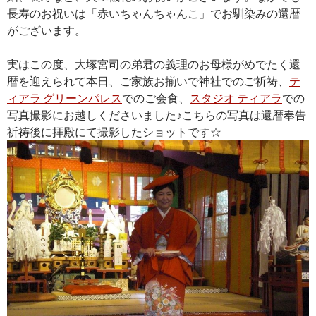
長寿のお祝いは「赤いちゃんちゃんこ」でお馴染みの還暦
がございます。
実はこの度、大塚宮司の弟君の義理のお母様がめでたく還
暦を迎えられて本日、ご家族お揃いで神社でのご祈祷、
テ
ィアラ グリーンパレス
でのご会食、
スタジオ ティアラ
での
写真撮影にお越しくださいました♪こちらの写真は還暦奉告
祈祷後に拝殿にて撮影したショットです☆