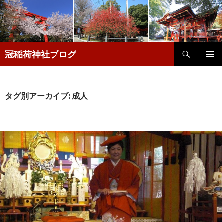
検
冠稲荷神社ブログ
索
コ
メインメ
ン
ニュー
テ
ン
タグ別アーカイブ: 成人
ツ
へ
移
動