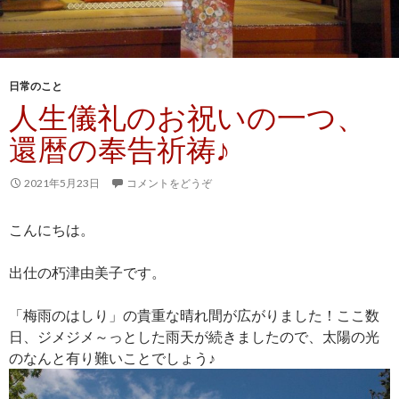
日常のこと
人生儀礼のお祝いの一つ、
還暦の奉告祈祷♪
2021年5月23日
コメントをどうぞ
こんにちは。
出仕の朽津由美子です。
「梅雨のはしり」の貴重な晴れ間が広がりました！ここ数
日、ジメジメ～っとした雨天が続きましたので、太陽の光
のなんと有り難いことでしょう♪