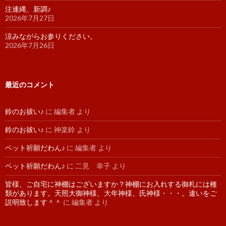
注連縄、新調♪
2026年7月27日
涼みながらお参りください。
2026年7月26日
最近のコメント
鈴のお祓い♪
に
編集者
より
鈴のお祓い♪
に
神楽鈴
より
ペット祈願だわん♪
に
編集者
より
ペット祈願だわん♪
に
二見 幸子
より
皆様、ご自宅に神棚はございますか？神棚にお入れする御札には種
類があります。天照大御神様、大年神様、氏神様・・・。違いをご
説明致します＾＾
に
編集者
より