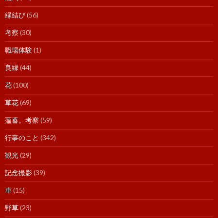
縁結び
(56)
考察
(30)
職場体験
(1)
良縁
(44)
花
(100)
草花
(69)
薀蓄。考察
(59)
行事のこと
(342)
観光
(29)
記念撮影
(39)
車
(15)
野草
(23)