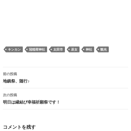
キンカン
冠稲荷神社
太田市
巫女
神社
観光
投
前の投稿
稿
地鎮祭、随行♪
ナ
次の投稿
ビ
明日は縁結び幸福祈願祭です！
ゲ
ー
コメントを残す