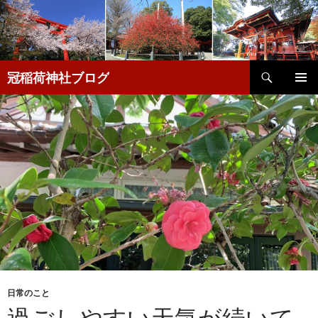
検
冠稲荷神社ブログ
索
コ
メインメ
ン
ニュー
テ
ン
ツ
へ
移
動
日常のこと
過ごしやすい天気が続いて