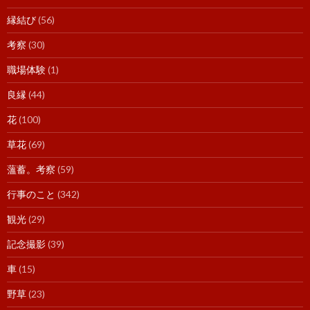
縁結び
(56)
考察
(30)
職場体験
(1)
良縁
(44)
花
(100)
草花
(69)
薀蓄。考察
(59)
行事のこと
(342)
観光
(29)
記念撮影
(39)
車
(15)
野草
(23)