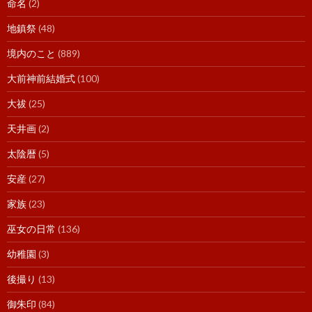
命名
(2)
地鎮祭
(48)
境内のこと
(889)
大前神前結婚式
(100)
大祓
(25)
天井画
(2)
太陰暦
(5)
安産
(27)
家族
(23)
巫女の日常
(136)
幼稚園
(3)
後撮り
(13)
御朱印
(84)