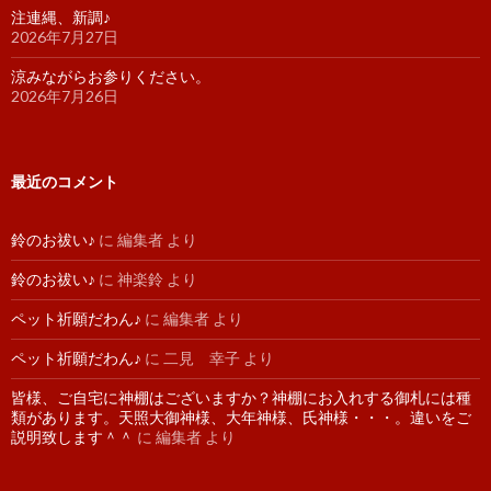
注連縄、新調♪
2026年7月27日
涼みながらお参りください。
2026年7月26日
最近のコメント
鈴のお祓い♪
に
編集者
より
鈴のお祓い♪
に
神楽鈴
より
ペット祈願だわん♪
に
編集者
より
ペット祈願だわん♪
に
二見 幸子
より
皆様、ご自宅に神棚はございますか？神棚にお入れする御札には種
類があります。天照大御神様、大年神様、氏神様・・・。違いをご
説明致します＾＾
に
編集者
より