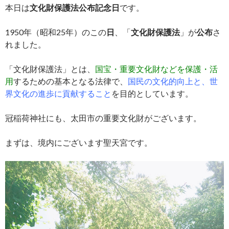
本日は
文化財保護法公布記念日
です。
1950年（昭和25年）のこの
日
、「
文化財保護法
」が
公布
さ
れました。
「文化財保護法」とは、
国宝・重要文化財などを保護・活
用
するための基本となる法律で、
国民の文化的向上と、世
界文化の進歩に貢献すること
を目的としています。
冠稲荷神社にも、太田市の重要文化財がございます。
まずは、境内にございます聖天宮です。