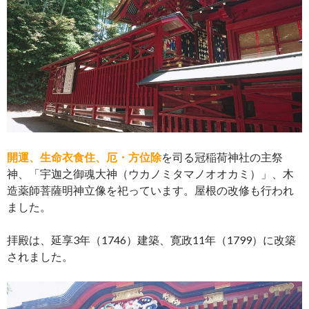
開運、生命衣食住、厄・方位除
を司る冠稲荷神社の主祭
神、「宇迦之御魂大神（ウカノミタマノオオカミ）」、木
造薬師菩薩明神立像を祀っています。屋根の改修も行われ
ました。
拝殿は、延享3年（1746）建築、寛政11年（1799）に改築
されました。