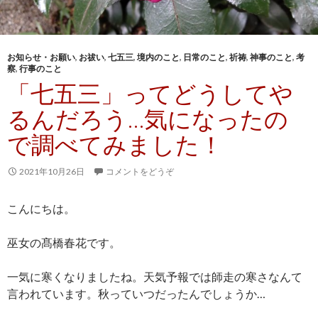
お知らせ・お願い
,
お祓い
,
七五三
,
境内のこと
,
日常のこと
,
祈祷
,
神事のこと
,
考
察
,
行事のこと
「七五三」ってどうしてや
るんだろう…気になったの
で調べてみました！
2021年10月26日
コメントをどうぞ
こんにちは。
巫女の髙橋春花です。
一気に寒くなりましたね。天気予報では師走の寒さなんて
言われています。秋っていつだったんでしょうか…