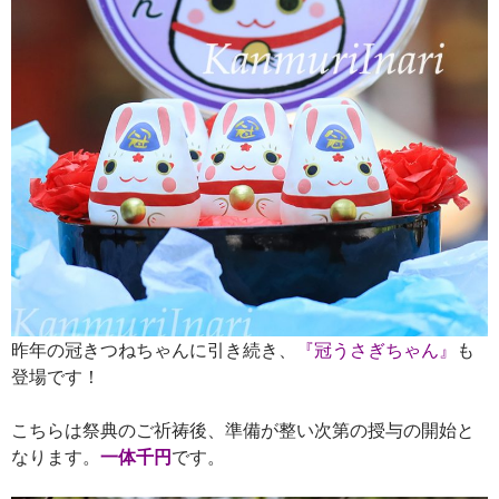
昨年の冠きつねちゃんに引き続き、
『冠うさぎちゃん』
も
登場です！
こちらは祭典のご祈祷後、準備が整い次第の授与の開始と
なります。
一体
千円
です。