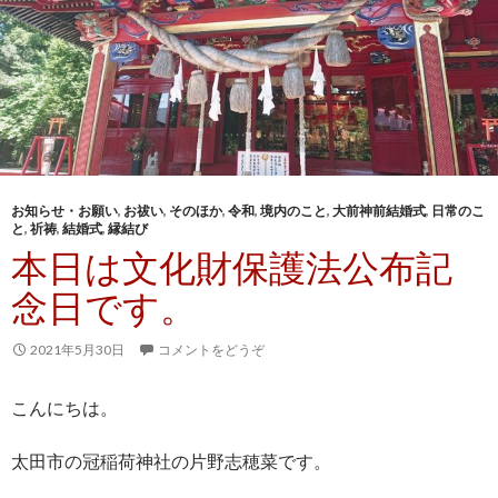
お知らせ・お願い
,
お祓い
,
そのほか
,
令和
,
境内のこと
,
大前神前結婚式
,
日常のこ
と
,
祈祷
,
結婚式
,
縁結び
本日は文化財保護法公布記
念日です。
2021年5月30日
コメントをどうぞ
こんにちは。
太田市の冠稲荷神社の片野志穂菜です。