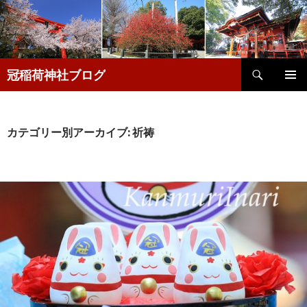
検
冠稲荷神社ブログ
索
コ
メインメ
ン
ニュー
テ
ン
カテゴリー別アーカイブ: 祈祷
ツ
へ
移
動