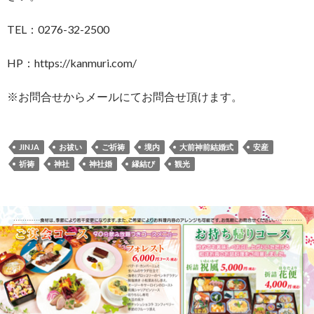
TEL：0276-32-2500
HP：https://kanmuri.com/
※お問合せからメールにてお問合せ頂けます。
JINJA
お祓い
ご祈祷
境内
大前神前結婚式
安産
祈祷
神社
神社婚
縁結び
観光