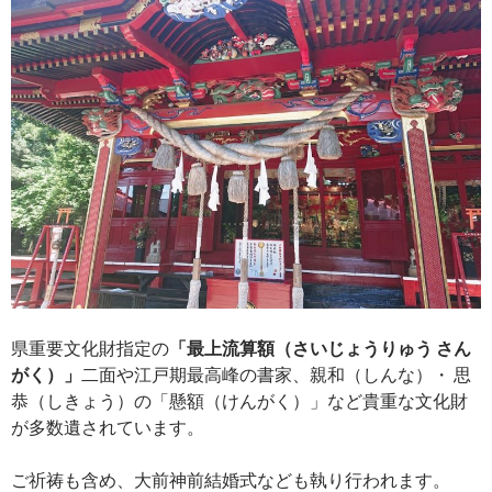
県重要文化財指定の
「最上流算額（さいじょうりゅう さん
がく）」
二面や江戸期最高峰の書家、親和（しんな）・ 思
恭（しきょう）の「懸額（けんがく）」など貴重な文化財
が多数遺されています。
ご祈祷も含め、大前神前結婚式なども執り行われます。