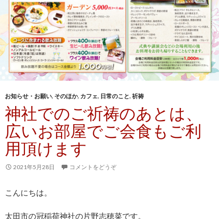
お知らせ・お願い
,
そのほか
,
カフェ
,
日常のこと
,
祈祷
神社でのご祈祷のあとは、
広いお部屋でご会食もご利
用頂けます
2021年5月28日
コメントをどうぞ
こんにちは。
太田市の冠稲荷神社の片野志穂菜です。