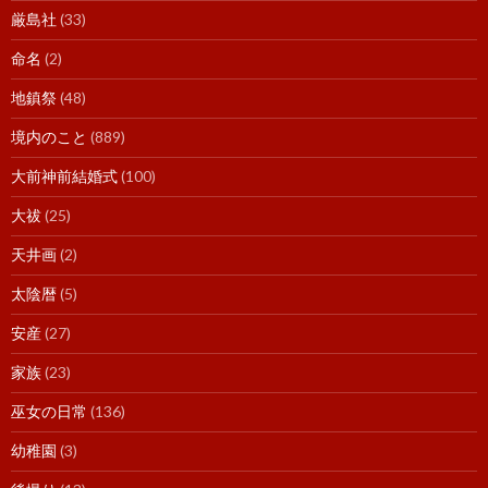
厳島社
(33)
命名
(2)
地鎮祭
(48)
境内のこと
(889)
大前神前結婚式
(100)
大祓
(25)
天井画
(2)
太陰暦
(5)
安産
(27)
家族
(23)
巫女の日常
(136)
幼稚園
(3)