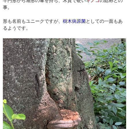
半円形から扇形の傘を持ち、木質で硬い
キノコ
の総称との
事。
形も名前もユニークですが、
樹木病原菌
としての一面もあ
るようです。