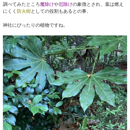
調べてみたところ
魔除け
や
厄除け
の象徴とされ、葉は燃え
にくく
防火樹
としての役割もあるとの事、
神社にぴったりの植物ですね。