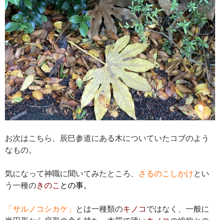
お次はこちら、辰巳参道にある木についていたコブのよう
なもの。
気になって神職に聞いてみたところ、
さるのこしかけ
とい
う一種の
きのこ
との事。
「サルノコシカケ」
とは一種類の
キノコ
ではなく、一般に