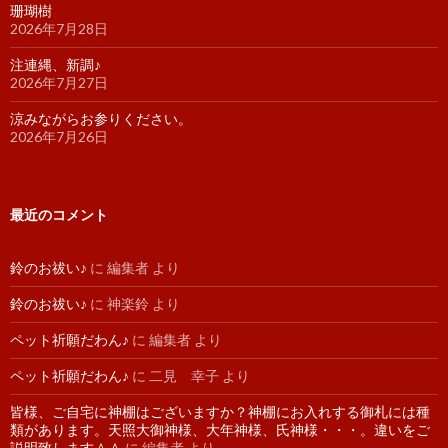
珊瑚樹
2026年7月28日
注連縄、新調♪
2026年7月27日
涼みながらお参りください。
2026年7月26日
最近のコメント
鈴のお祓い♪
に
編集者
より
鈴のお祓い♪
に
神楽鈴
より
ペット祈願だわん♪
に
編集者
より
ペット祈願だわん♪
に
二見 幸子
より
皆様、ご自宅に神棚はございますか？神棚にお入れする御札には種
類があります。天照大御神様、大年神様、氏神様・・・。違いをご
説明致します＾＾
に
編集者
より