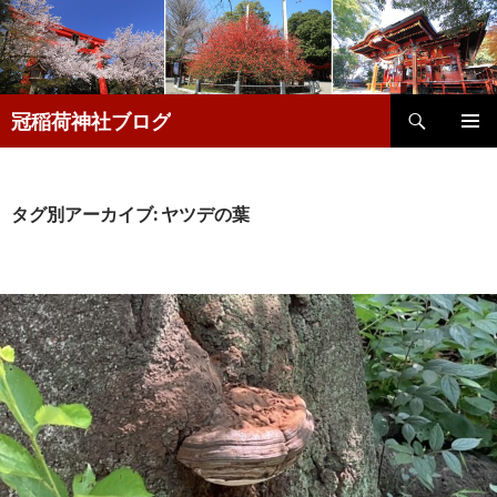
検
冠稲荷神社ブログ
索
コ
メインメ
ン
ニュー
テ
ン
タグ別アーカイブ: ヤツデの葉
ツ
へ
移
動