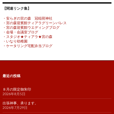
【関連リンク集】
・安らぎの宮の森 冠稲荷神社
・宮の森迎賓館ティアラグリーンパレス
・宮の森迎賓館ウエディングブログ
・会場・会議室ブログ
・スタジオ★ティアラ★宮の森
・いなり幼稚園
・ケータリング宅配弁当ブログ
最近の投稿
８月の限定御朱印
2026年8月5日
出張神事、承ります。
2026年7月29日