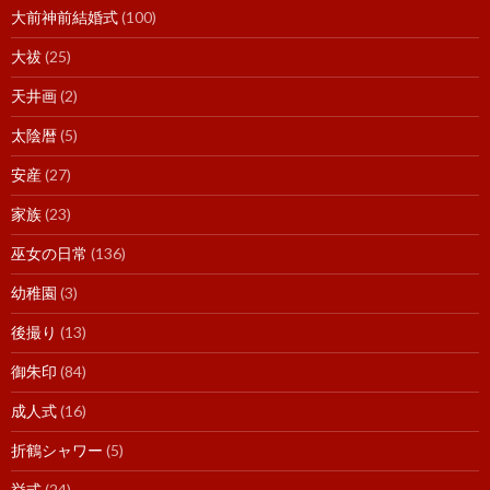
大前神前結婚式
(100)
大祓
(25)
天井画
(2)
太陰暦
(5)
安産
(27)
家族
(23)
巫女の日常
(136)
幼稚園
(3)
後撮り
(13)
御朱印
(84)
成人式
(16)
折鶴シャワー
(5)
挙式
(24)