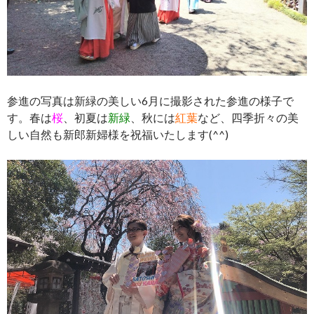
参進の写真は新緑の美しい6月に撮影された参進の様子で
す。春は
桜
、初夏は
新緑
、秋には
紅葉
など、四季折々の美
しい自然も新郎新婦様を祝福いたします(^^)