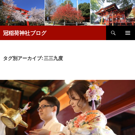
検
冠稲荷神社ブログ
索
コ
メインメ
ン
ニュー
テ
ン
タグ別アーカイブ: 三三九度
ツ
へ
移
動