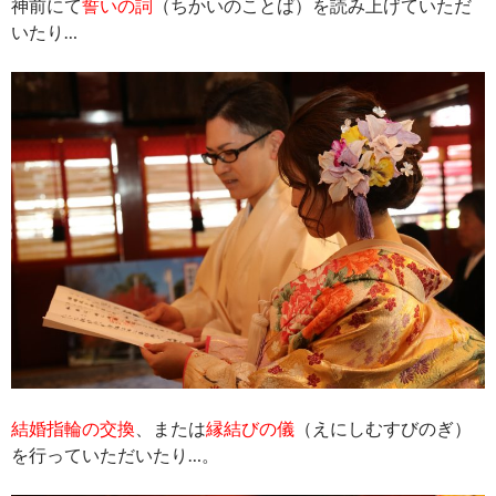
神前にて
誓いの詞
（ちかいのことば）を読み上げていただ
いたり…
結婚指輪の交換
、または
縁結びの儀
（えにしむすびのぎ）
を行っていただいたり…。