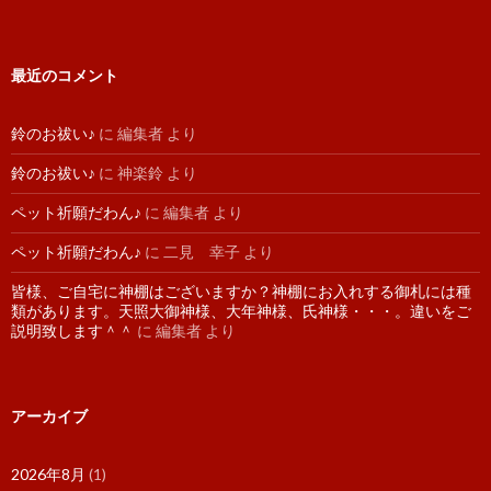
最近のコメント
鈴のお祓い♪
に
編集者
より
鈴のお祓い♪
に
神楽鈴
より
ペット祈願だわん♪
に
編集者
より
ペット祈願だわん♪
に
二見 幸子
より
皆様、ご自宅に神棚はございますか？神棚にお入れする御札には種
類があります。天照大御神様、大年神様、氏神様・・・。違いをご
説明致します＾＾
に
編集者
より
アーカイブ
2026年8月
(1)