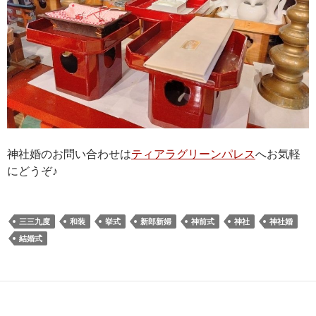
神社婚のお問い合わせは
ティアラグリーンパレス
へお気軽
にどうぞ♪
三三九度
和装
挙式
新郎新婦
神前式
神社
神社婚
結婚式