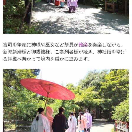
宮司を筆頭に神職や巫女など祭員が
雅楽
を奏楽しながら、
新郎新婦様と御親族様、ご参列者様が続き、神社婚を挙げ
る拝殿へ向かって境内を厳かに進みます。