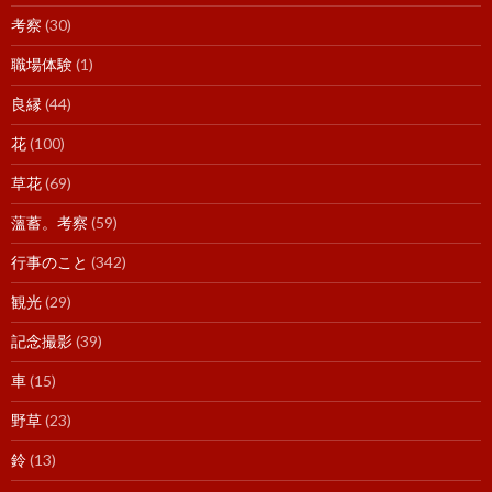
考察
(30)
職場体験
(1)
良縁
(44)
花
(100)
草花
(69)
薀蓄。考察
(59)
行事のこと
(342)
観光
(29)
記念撮影
(39)
車
(15)
野草
(23)
鈴
(13)