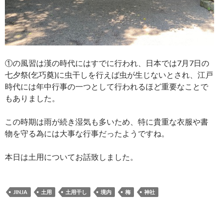
①の風習は漢の時代にはすでに行われ、日本では7月7日の
七夕祭(乞巧奠)に虫干しを行えば虫が生じないとされ、江戸
時代には年中行事の一つとして行われるほど重要なことで
もありました。
この時期は雨が続き湿気も多いため、特に貴重な衣服や書
物を守る為には大事な行事だったようですね。
本日は土用についてお話致しました。
JINJA
土用
土用干し
境内
梅
神社