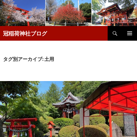
検
冠稲荷神社ブログ
索
コ
メインメ
ン
ニュー
テ
ン
タグ別アーカイブ: 土用
ツ
へ
移
動