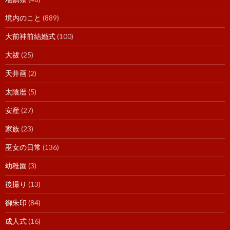
境内のこと
(889)
大前神前結婚式
(100)
大祓
(25)
天井画
(2)
太陰暦
(5)
安産
(27)
家族
(23)
巫女の日常
(136)
幼稚園
(3)
後撮り
(13)
御朱印
(84)
成人式
(16)