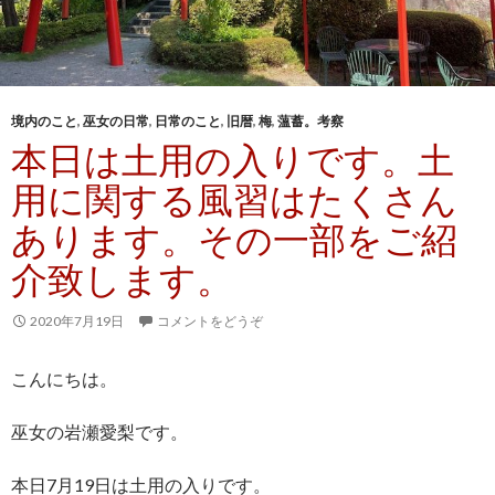
境内のこと
,
巫女の日常
,
日常のこと
,
旧暦
,
梅
,
薀蓄。考察
本日は土用の入りです。土
用に関する風習はたくさん
あります。その一部をご紹
介致します。
2020年7月19日
コメントをどうぞ
こんにちは。
巫女の岩瀬愛梨です。
本日7月19日は土用の入りです。