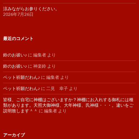
涼みながらお参りください。
2026年7月26日
最近のコメント
鈴のお祓い♪
に
編集者
より
鈴のお祓い♪
に
神楽鈴
より
ペット祈願だわん♪
に
編集者
より
ペット祈願だわん♪
に
二見 幸子
より
皆様、ご自宅に神棚はございますか？神棚にお入れする御札には種
類があります。天照大御神様、大年神様、氏神様・・・。違いをご
説明致します＾＾
に
編集者
より
アーカイブ