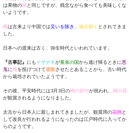
は果物の
桃
と同じですが、残念ながら食べても美味しくな
いようです。
桃
は古来より中国では
災いを除き
、
福を招く
とされてきま
した。
日本への渡来は古く、弥生時代といわれています。
『古事記』
にも
イザナギ
が
黄泉の国
から逃げ帰るときに
悪
鬼
に
桃
を投げつけて
退散
させたとあることから、古い時代
から栽培されていたようです。
その後、平安時代には3月3日の
桃の節句
が祝われ、
桃の花
が観賞されるようになりました。
太古から日本人に親しまれてきましたが、観賞用の
花桃
と
して改良が行われるようになったのは江戸時代に入ってか
らのようです。