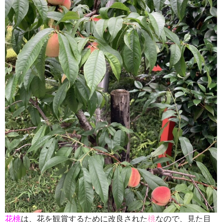
花桃
は、花を観賞するために改良された
桃
なので、見た目