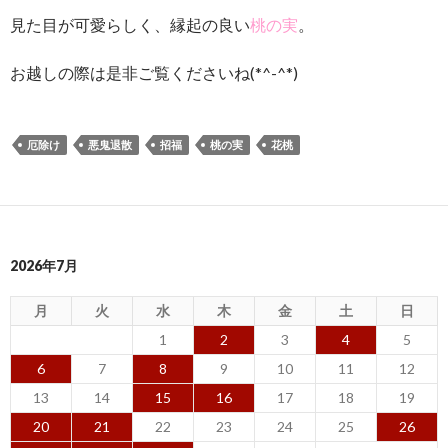
見た目が可愛らしく、縁起の良い
桃の実
。
お越しの際は是非ご覧くださいね(*^-^*)
厄除け
悪鬼退散
招福
桃の実
花桃
2026年7月
月
火
水
木
金
土
日
1
2
3
4
5
6
7
8
9
10
11
12
13
14
15
16
17
18
19
20
21
22
23
24
25
26