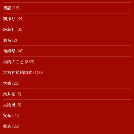
初詣
(16)
前撮り
(34)
厳島社
(33)
命名
(2)
地鎮祭
(48)
境内のこと
(889)
大前神前結婚式
(100)
大祓
(25)
天井画
(2)
太陰暦
(5)
安産
(27)
家族
(23)