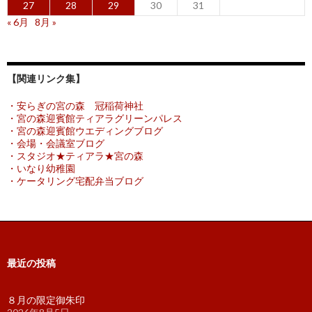
27
28
29
30
31
« 6月
8月 »
【関連リンク集】
・安らぎの宮の森 冠稲荷神社
・宮の森迎賓館ティアラグリーンパレス
・宮の森迎賓館ウエディングブログ
・会場・会議室ブログ
・スタジオ★ティアラ★宮の森
・いなり幼稚園
・ケータリング宅配弁当ブログ
最近の投稿
８月の限定御朱印