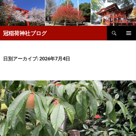
検
冠稲荷神社ブログ
索
コ
メインメ
ン
ニュー
テ
ン
日別アーカイブ: 2026年7月4日
ツ
へ
移
動