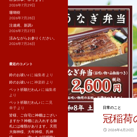
2026年7月29日
珊瑚樹
2026年7月28日
注連縄、新調♪
2026年7月27日
涼みながらお参りください。
2026年7月26日
最近のコメント
鈴のお祓い♪
に
編集者
より
鈴のお祓い♪
に
神楽鈴
より
ペット祈願だわん♪
に
編集者
より
ペット祈願だわん♪
に
二見
日常のこと
幸子
より
冠稲荷
皆様、ご自宅に神棚はござい
ますか？神棚にお入れする御
札には種類があります。天照
2026年6月20日
大御神様、大年神様、氏神