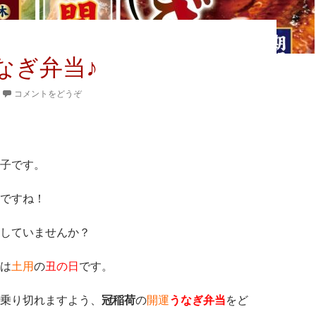
なぎ弁当♪
コメントをどうぞ
子です。
ですね！
していませんか？
は
土用
の
丑の日
です。
乗り切れますよう、
冠稲荷
の
開運
うなぎ弁当
をど