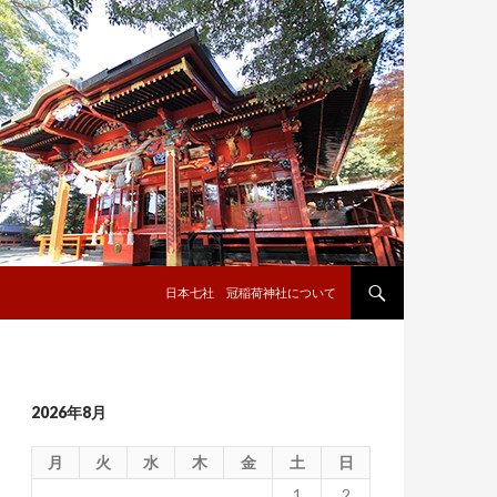
コンテンツへ移動
日本七社 冠稲荷神社について
2026年8月
月
火
水
木
金
土
日
1
2