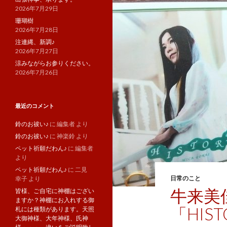
2026年7月29日
珊瑚樹
2026年7月28日
注連縄、新調♪
2026年7月27日
涼みながらお参りください。
2026年7月26日
最近のコメント
鈴のお祓い♪
に
編集者
より
鈴のお祓い♪
に
神楽鈴
より
ペット祈願だわん♪
に
編集者
より
ペット祈願だわん♪
に
二見
日常のこと
幸子
より
牛来美
皆様、ご自宅に神棚はござい
ますか？神棚にお入れする御
「HIS
札には種類があります。天照
大御神様、大年神様、氏神