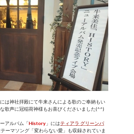
には神社拝殿にて牛来さんによる歌のご奉納もい
な歌声に冠稲荷神様もお喜びくださいました(^^)
ーアルバム「
History
」には
ティアラ グリーンパ
念テーマソング「変わらない愛」も収録されていま