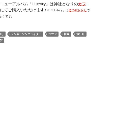
ニューアルバム「History」は神社となりの
カフ
にてご購入いただけます♪
※「History」は
道の駅おおた
で
そうです。
参り
シンガーソングライター
ツツジ
新緑
浪江町
び