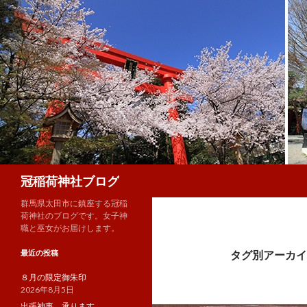
検
冠稲荷神社ブログ
索
群馬県太田市に鎮座する冠稲
荷神社のブログです。女子神
職と巫女がお届けします。
最近の投稿
タグ別アーカイ
８月の限定御朱印
2026年8月5日
出張神事、承ります。