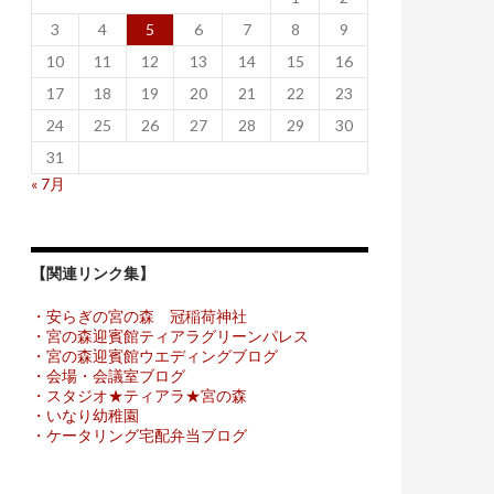
3
4
5
6
7
8
9
10
11
12
13
14
15
16
17
18
19
20
21
22
23
24
25
26
27
28
29
30
31
« 7月
【関連リンク集】
・安らぎの宮の森 冠稲荷神社
・宮の森迎賓館ティアラグリーンパレス
・宮の森迎賓館ウエディングブログ
・会場・会議室ブログ
・スタジオ★ティアラ★宮の森
・いなり幼稚園
・ケータリング宅配弁当ブログ