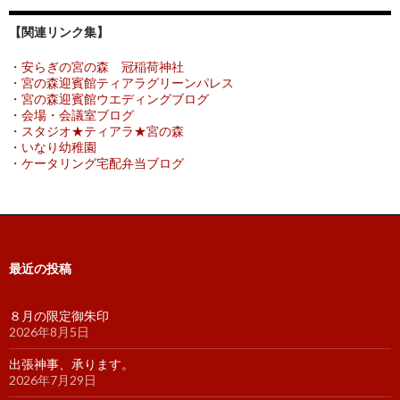
【関連リンク集】
・安らぎの宮の森 冠稲荷神社
・宮の森迎賓館ティアラグリーンパレス
・宮の森迎賓館ウエディングブログ
・会場・会議室ブログ
・スタジオ★ティアラ★宮の森
・いなり幼稚園
・ケータリング宅配弁当ブログ
最近の投稿
８月の限定御朱印
2026年8月5日
出張神事、承ります。
2026年7月29日