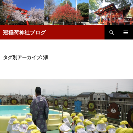
検
冠稲荷神社ブログ
索
コ
メインメ
ン
ニュー
テ
ン
タグ別アーカイブ: 湖
ツ
へ
移
動