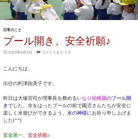
日常のこと
プール開き、安全祈願♪
2025年6月3日
コメントをどうぞ
こんにちは。
出仕の朽津由美子です。
昨日は大塚宮司が理事長を務める
いなり幼稚園
の
プール開
き
でした。水をはったプールの前で園児さんたちが安全に
楽しく水遊びができるよう、
水の神様
にお祈り申し上げま
した(^^)
安全第一
、
安全祈願
♪