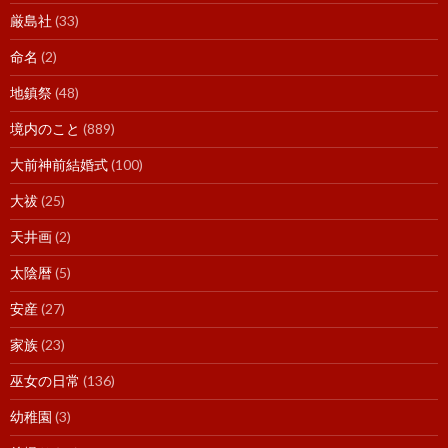
厳島社
(33)
命名
(2)
地鎮祭
(48)
境内のこと
(889)
大前神前結婚式
(100)
大祓
(25)
天井画
(2)
太陰暦
(5)
安産
(27)
家族
(23)
巫女の日常
(136)
幼稚園
(3)