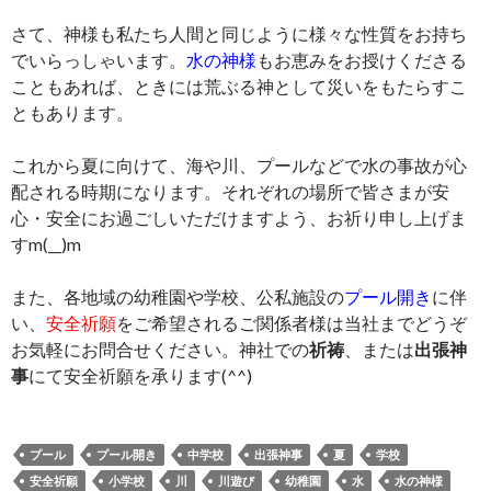
さて、神様も私たち人間と同じように様々な性質をお持ち
でいらっしゃいます。
水の神様
もお恵みをお授けくださる
こともあれば、ときには荒ぶる神として災いをもたらすこ
ともあります。
これから夏に向けて、海や川、プールなどで水の事故が心
配される時期になります。それぞれの場所で皆さまが安
心・安全にお過ごしいただけますよう、お祈り申し上げま
すm(__)m
また、各地域の幼稚園や学校、公私施設の
プール開き
に伴
い、
安全祈願
をご希望されるご関係者様は当社までどうぞ
お気軽にお問合せください。神社での
祈祷
、または
出張神
事
にて安全祈願を承ります(^^)
プール
プール開き
中学校
出張神事
夏
学校
安全祈願
小学校
川
川遊び
幼稚園
水
水の神様