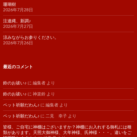
珊瑚樹
2026年7月28日
注連縄、新調♪
2026年7月27日
涼みながらお参りください。
2026年7月26日
最近のコメント
鈴のお祓い♪
に
編集者
より
鈴のお祓い♪
に
神楽鈴
より
ペット祈願だわん♪
に
編集者
より
ペット祈願だわん♪
に
二見 幸子
より
皆様、ご自宅に神棚はございますか？神棚にお入れする御札には種
類があります。天照大御神様、大年神様、氏神様・・・。違いをご