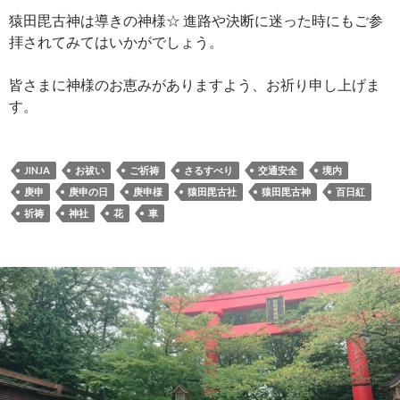
猿田毘古神は導きの神様☆ 進路や決断に迷った時にもご参
拝されてみてはいかがでしょう。
皆さまに神様のお恵みがありますよう、お祈り申し上げま
す。
JINJA
お祓い
ご祈祷
さるすべり
交通安全
境内
庚申
庚申の日
庚申様
猿田毘古社
猿田毘古神
百日紅
祈祷
神社
花
車