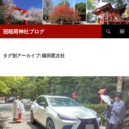
検
冠稲荷神社ブログ
索
コ
メインメ
ン
ニュー
テ
ン
タグ別アーカイブ: 猿田毘古社
ツ
へ
移
動