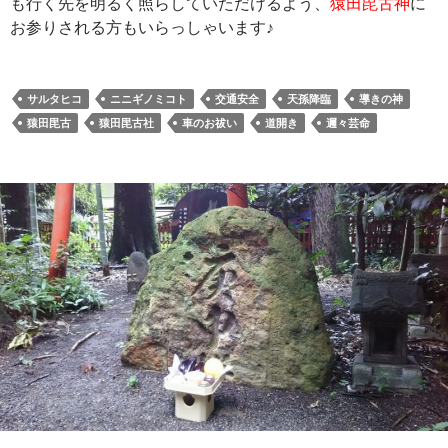
も行く先を明るく照らしていただけるよう、
猿田毘古神
に
お参りされる方もいらっしゃいます♪
サルタヒコ
ニニギノミコト
交通安全
天孫降臨
導きの神
猿田毘古
猿田毘古社
車のお祓い
道開き
邇々芸命