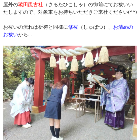
屋外の
猿田毘古社
（さるたひこしゃ）の御前にてお祓いい
たしますので、対象車をお持ちいただきご来社ください(^^)
お祓いの流れは祈祷と同様に
修祓
（しゅばつ）、
お清めの
お祓い
から…