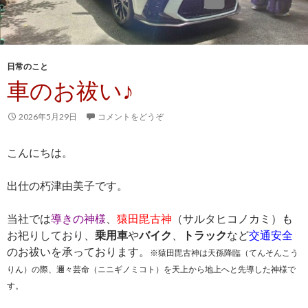
日常のこと
車のお祓い♪
2026年5月29日
コメントをどうぞ
こんにちは。
出仕の朽津由美子です。
当社では
導きの神様
、
猿田毘古神
（サルタヒコノカミ）も
お祀りしており、
乗用車
や
バイク
、
トラック
など
交通安全
のお祓いを承っております。
※猿田毘古神は天孫降臨（てんそんこう
りん）の際、邇々芸命（ニニギノミコト）を天上から地上へと先導した神様で
す。