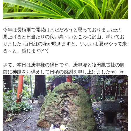
今年は長梅雨で開花はまだだろうと思っておりましたが、
見上げると日当たりの良い高～いところに沢山、咲いてお
りました♪百日紅の花が咲きますと、いよいよ夏がやって来
る～と、感じます(^^)
さて、本日は庚申様の縁日です。庚申塚と猿田毘古社の御
前に神饌をお供えして日頃の感謝を申し上げましたm(__)m