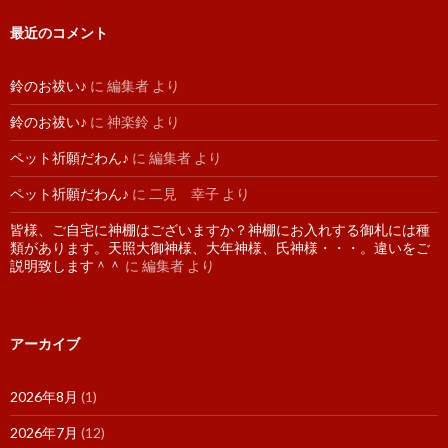
最近のコメント
鈴のお祓い♪
に
編集者
より
鈴のお祓い♪
に
神楽鈴
より
ペット祈願だわん♪
に
編集者
より
ペット祈願だわん♪
に
二見 幸子
より
皆様、ご自宅に神棚はございますか？神棚にお入れする御札には種
類があります。天照大御神様、大年神様、氏神様・・・。違いをご
説明致します＾＾
に
編集者
より
アーカイブ
2026年8月
(1)
2026年7月
(12)