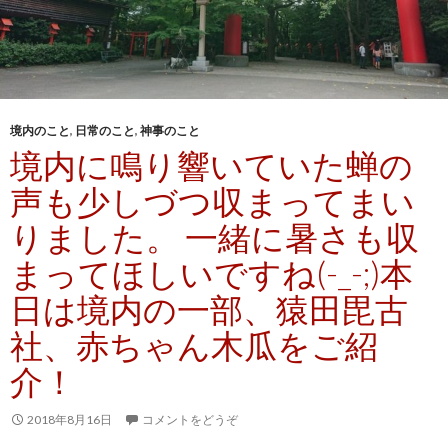
境内のこと
,
日常のこと
,
神事のこと
境内に鳴り響いていた蝉の
声も少しづつ収まってまい
りました。 一緒に暑さも収
まってほしいですね(-_-;)本
日は境内の一部、猿田毘古
社、赤ちゃん木瓜をご紹
介！
2018年8月16日
コメントをどうぞ