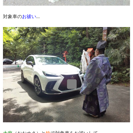
対象車の
お祓い
…
大麻
（おおぬさ）と
鈴
で対象車をお祓いして…