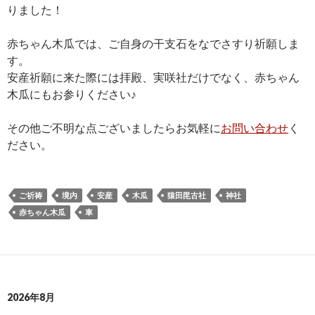
りました！
赤ちゃん木瓜では、ご自身の干支石をなでさすり祈願しま
す。
安産祈願に来た際には拝殿、実咲社だけでなく、赤ちゃん
木瓜にもお参りください♪
その他ご不明な点ございましたらお気軽に
お問い合わせ
く
ださい。
ご祈祷
境内
安産
木瓜
猿田毘古社
神社
赤ちゃん木瓜
車
2026年8月