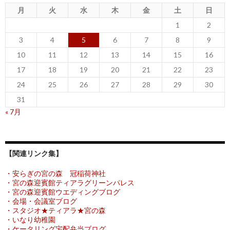
月
火
水
木
金
土
日
1
2
3
4
5
6
7
8
9
10
11
12
13
14
15
16
17
18
19
20
21
22
23
24
25
26
27
28
29
30
31
« 7月
【関連リンク集】
・安らぎの宮の森 冠稲荷神社
・宮の森迎賓館ティアラグリーンパレス
・宮の森迎賓館ウエディングブログ
・会場・会議室ブログ
・スタジオ★ティアラ★宮の森
・いなり幼稚園
・ケータリング宅配弁当ブログ