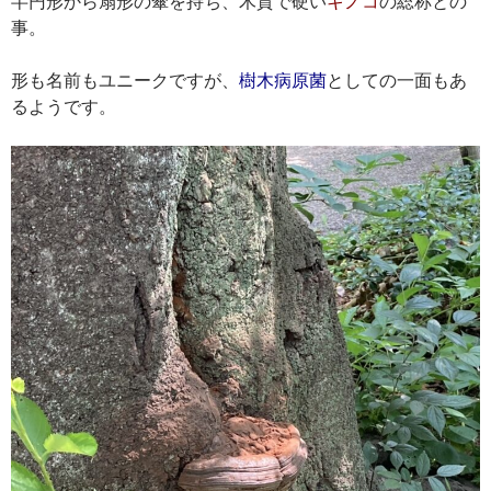
半円形から扇形の傘を持ち、木質で硬い
キノコ
の総称との
事。
形も名前もユニークですが、
樹木病原菌
としての一面もあ
るようです。