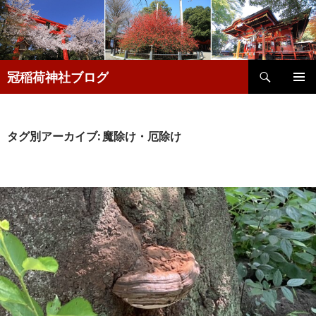
検
冠稲荷神社ブログ
索
コ
メインメ
ン
ニュー
テ
ン
タグ別アーカイブ: 魔除け・厄除け
ツ
へ
移
動