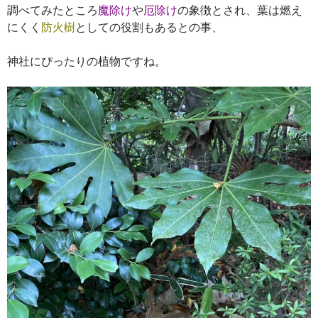
調べてみたところ
魔除け
や
厄除け
の象徴とされ、葉は燃え
にくく
防火樹
としての役割もあるとの事、
神社にぴったりの植物ですね。