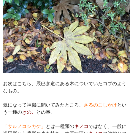
お次はこちら、辰巳参道にある木についていたコブのよう
なもの。
気になって神職に聞いてみたところ、
さるのこしかけ
とい
う一種の
きのこ
との事。
「サルノコシカケ」
とは一種類の
キノコ
ではなく、一般に