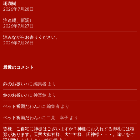
珊瑚樹
2026年7月28日
注連縄、新調♪
2026年7月27日
涼みながらお参りください。
2026年7月26日
最近のコメント
鈴のお祓い♪
に
編集者
より
鈴のお祓い♪
に
神楽鈴
より
ペット祈願だわん♪
に
編集者
より
ペット祈願だわん♪
に
二見 幸子
より
皆様、ご自宅に神棚はございますか？神棚にお入れする御札には種
類があります。天照大御神様、大年神様、氏神様・・・。違いをご
説明致します＾＾
に
編集者
より