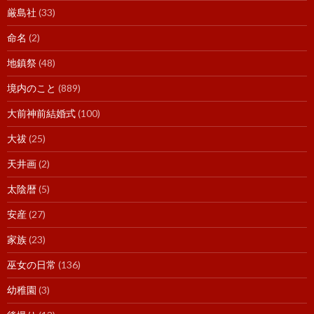
厳島社
(33)
命名
(2)
地鎮祭
(48)
境内のこと
(889)
大前神前結婚式
(100)
大祓
(25)
天井画
(2)
太陰暦
(5)
安産
(27)
家族
(23)
巫女の日常
(136)
幼稚園
(3)