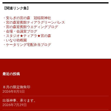
【関連リンク集】
・安らぎの宮の森 冠稲荷神社
・宮の森迎賓館ティアラグリーンパレス
・宮の森迎賓館ウエディングブログ
・会場・会議室ブログ
・スタジオ★ティアラ★宮の森
・いなり幼稚園
・ケータリング宅配弁当ブログ
最近の投稿
８月の限定御朱印
2026年8月5日
出張神事、承ります。
2026年7月29日