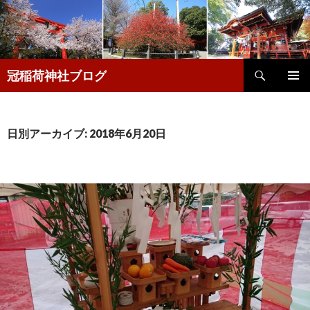
検
冠稲荷神社ブログ
索
コ
メインメ
ン
ニュー
テ
ン
日別アーカイブ: 2018年6月20日
ツ
へ
移
動