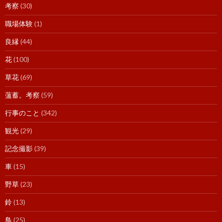
考察
(30)
職場体験
(1)
良縁
(44)
花
(100)
草花
(69)
薀蓄。考察
(59)
行事のこと
(342)
観光
(29)
記念撮影
(39)
車
(15)
野草
(23)
鈴
(13)
鳥
(25)