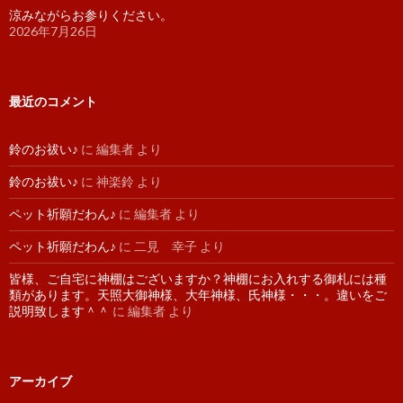
涼みながらお参りください。
2026年7月26日
最近のコメント
鈴のお祓い♪
に
編集者
より
鈴のお祓い♪
に
神楽鈴
より
ペット祈願だわん♪
に
編集者
より
ペット祈願だわん♪
に
二見 幸子
より
皆様、ご自宅に神棚はございますか？神棚にお入れする御札には種
類があります。天照大御神様、大年神様、氏神様・・・。違いをご
説明致します＾＾
に
編集者
より
アーカイブ