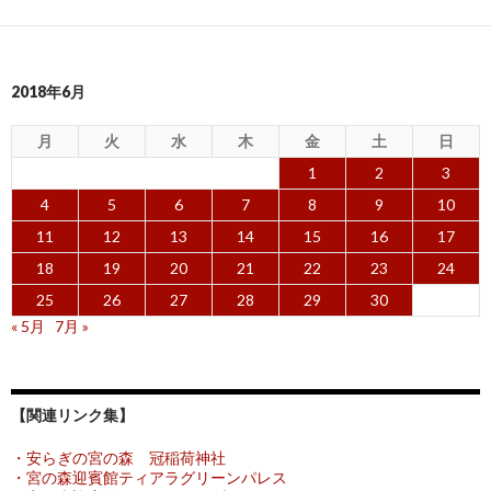
2018年6月
月
火
水
木
金
土
日
1
2
3
4
5
6
7
8
9
10
11
12
13
14
15
16
17
18
19
20
21
22
23
24
25
26
27
28
29
30
« 5月
7月 »
【関連リンク集】
・安らぎの宮の森 冠稲荷神社
・宮の森迎賓館ティアラグリーンパレス