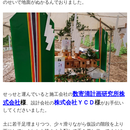
のせいで地面がぬかるんでおりました。
数寄清計画研究所株
せっせと運んでいると施工会社の
式会社
様
株式会社ＹＣＤ
様
、設計会社の
がお手伝い
してくださいました。
土に若干足埋まりつつ、少々滑りながら仮設の階段を上り