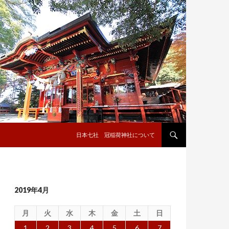
コンテンツへ移動
日本七社 冠稲荷神社について
2019年4月
月
火
水
木
金
土
日
1
2
3
4
5
6
7