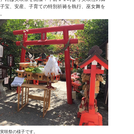
子宝、安産、子育ての特別祈祷を執行、巫女舞を
。
実咲祭の様子です。