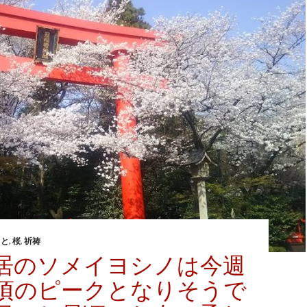
こと
,
桜
,
祈祷
居のソメイヨシノは今週
頃のピークとなりそうで