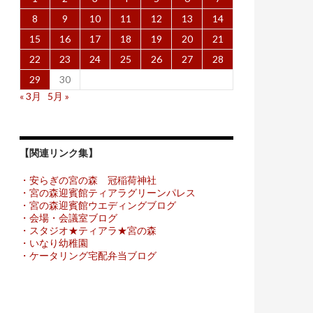
8
9
10
11
12
13
14
15
16
17
18
19
20
21
22
23
24
25
26
27
28
29
30
« 3月
5月 »
【関連リンク集】
・安らぎの宮の森 冠稲荷神社
・宮の森迎賓館ティアラグリーンパレス
・宮の森迎賓館ウエディングブログ
・会場・会議室ブログ
・スタジオ★ティアラ★宮の森
・いなり幼稚園
・ケータリング宅配弁当ブログ