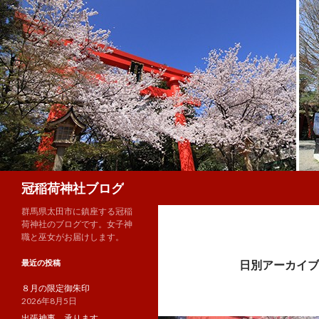
検
冠稲荷神社ブログ
索
群馬県太田市に鎮座する冠稲
荷神社のブログです。女子神
職と巫女がお届けします。
最近の投稿
日別アーカイブ: 
８月の限定御朱印
2026年8月5日
出張神事、承ります。