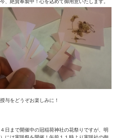
今、絶賛奉製中！心を込めて御用意いたします。
授与をどうぞお楽しみに！
４日まで開催中の冠稲荷神社の花祭りですが、明
）には実咲祭を開催！午前１１時より実咲社の御