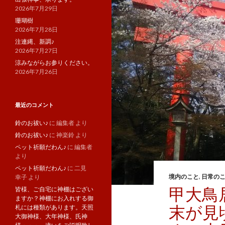
2026年7月29日
珊瑚樹
2026年7月28日
注連縄、新調♪
2026年7月27日
涼みながらお参りください。
2026年7月26日
最近のコメント
鈴のお祓い♪
に
編集者
より
鈴のお祓い♪
に
神楽鈴
より
ペット祈願だわん♪
に
編集者
より
ペット祈願だわん♪
に
二見
境内のこと
,
日常の
幸子
より
甲大鳥
皆様、ご自宅に神棚はござい
ますか？神棚にお入れする御
末が見
札には種類があります。天照
大御神様、大年神様、氏神