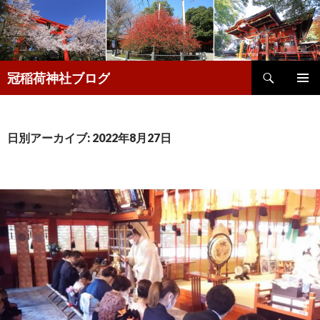
検
冠稲荷神社ブログ
索
コ
メインメ
ン
ニュー
テ
ン
日別アーカイブ: 2022年8月27日
ツ
へ
移
動