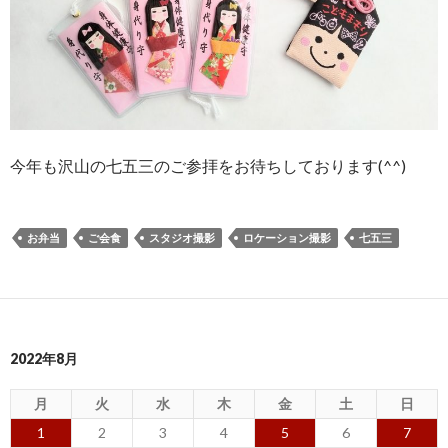
今年も沢山の七五三のご参拝をお待ちしております(^^)
お弁当
ご会食
スタジオ撮影
ロケーション撮影
七五三
2022年8月
月
火
水
木
金
土
日
1
2
3
4
5
6
7