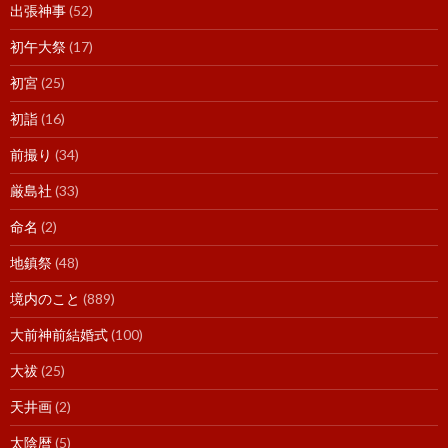
出張神事
(52)
初午大祭
(17)
初宮
(25)
初詣
(16)
前撮り
(34)
厳島社
(33)
命名
(2)
地鎮祭
(48)
境内のこと
(889)
大前神前結婚式
(100)
大祓
(25)
天井画
(2)
太陰暦
(5)