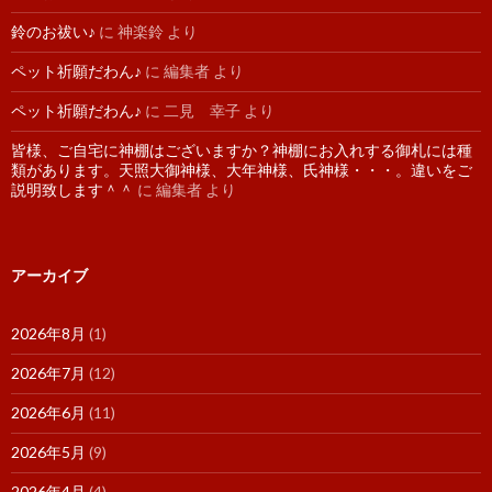
鈴のお祓い♪
に
神楽鈴
より
ペット祈願だわん♪
に
編集者
より
ペット祈願だわん♪
に
二見 幸子
より
皆様、ご自宅に神棚はございますか？神棚にお入れする御札には種
類があります。天照大御神様、大年神様、氏神様・・・。違いをご
説明致します＾＾
に
編集者
より
アーカイブ
2026年8月
(1)
2026年7月
(12)
2026年6月
(11)
2026年5月
(9)
2026年4月
(4)