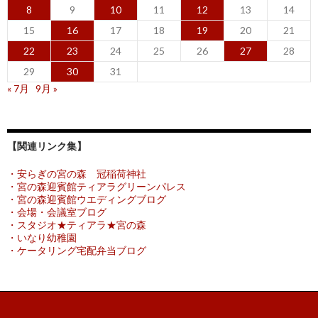
8
9
10
11
12
13
14
15
16
17
18
19
20
21
22
23
24
25
26
27
28
29
30
31
« 7月
9月 »
【関連リンク集】
・安らぎの宮の森 冠稲荷神社
・宮の森迎賓館ティアラグリーンパレス
・宮の森迎賓館ウエディングブログ
・会場・会議室ブログ
・スタジオ★ティアラ★宮の森
・いなり幼稚園
・ケータリング宅配弁当ブログ