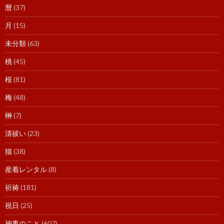
暦
(37)
月
(15)
未分類
(63)
桃
(45)
桜
(81)
梅
(48)
榊
(7)
清祓い
(23)
猫
(38)
産着レンタル
(8)
祈祷
(181)
祝日
(25)
神事のこと
(607)