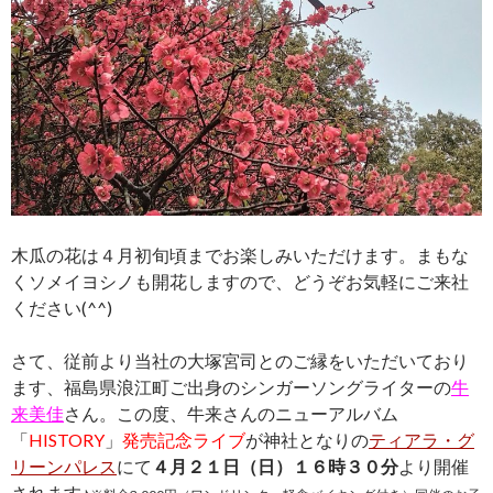
木瓜の花は４月初旬頃までお楽しみいただけます。まもな
くソメイヨシノも開花しますので、どうぞお気軽にご来社
ください(^^)
さて、従前より当社の大塚宮司とのご縁をいただいており
ます、福島県浪江町ご出身のシンガーソングライターの
牛
来美佳
さん。この度、牛来さんのニューアルバム
「
HISTORY
」
発売記念ライブ
が神社となりの
ティアラ・グ
リーンパレス
にて
４月２１日（日）１６時３０分
より開催
されます♪