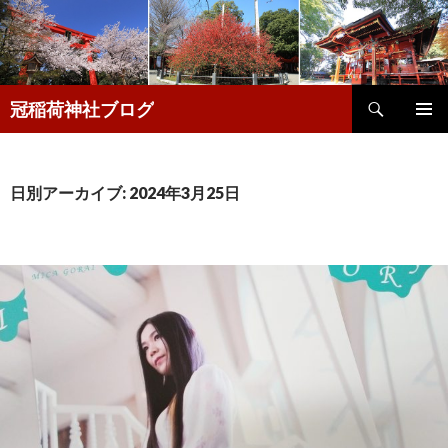
検
冠稲荷神社ブログ
索
コ
メインメ
ン
ニュー
テ
ン
日別アーカイブ: 2024年3月25日
ツ
へ
移
動