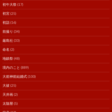
初午大祭
(17)
初宮
(25)
初詣
(16)
前撮り
(34)
厳島社
(33)
命名
(2)
地鎮祭
(48)
境内のこと
(889)
大前神前結婚式
(100)
大祓
(25)
天井画
(2)
太陰暦
(5)