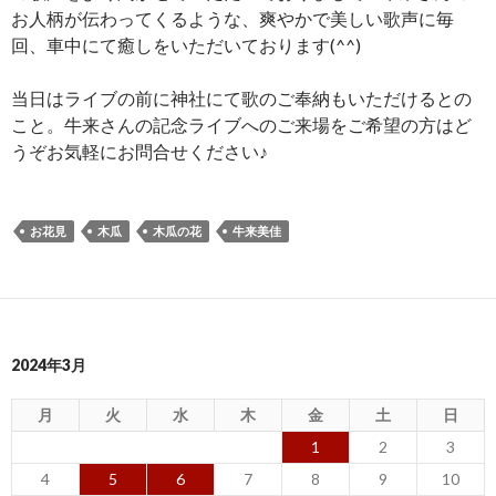
お人柄が伝わってくるような、爽やかで美しい歌声に毎
回、車中にて癒しをいただいております(^^)
当日はライブの前に神社にて歌のご奉納もいただけるとの
こと。牛来さんの記念ライブへのご来場をご希望の方はど
うぞお気軽にお問合せください♪
お花見
木瓜
木瓜の花
牛来美佳
2024年3月
月
火
水
木
金
土
日
1
2
3
4
5
6
7
8
9
10