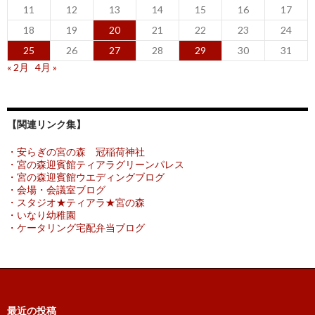
11
12
13
14
15
16
17
18
19
20
21
22
23
24
25
26
27
28
29
30
31
« 2月
4月 »
【関連リンク集】
・安らぎの宮の森 冠稲荷神社
・宮の森迎賓館ティアラグリーンパレス
・宮の森迎賓館ウエディングブログ
・会場・会議室ブログ
・スタジオ★ティアラ★宮の森
・いなり幼稚園
・ケータリング宅配弁当ブログ
最近の投稿