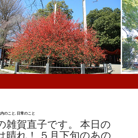
境内のこと
,
日常のこと
の雑賀直子です。 本日の
は晴れ！ ５月下旬のあの