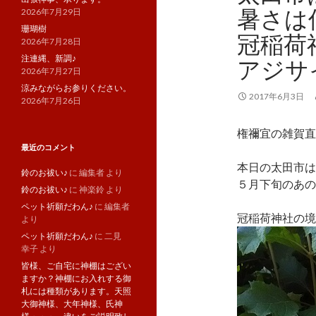
暑さは
2026年7月29日
珊瑚樹
冠稲荷
2026年7月28日
注連縄、新調♪
アジサ
2026年7月27日
涼みながらお参りください。
2017年6月3日
2026年7月26日
権禰宜の雑賀直
最近のコメント
本日の太田市は
鈴のお祓い♪
に
編集者
より
５月下旬のあの
鈴のお祓い♪
に
神楽鈴
より
ペット祈願だわん♪
に
編集者
冠稲荷神社の境
より
ペット祈願だわん♪
に
二見
幸子
より
皆様、ご自宅に神棚はござい
ますか？神棚にお入れする御
札には種類があります。天照
大御神様、大年神様、氏神