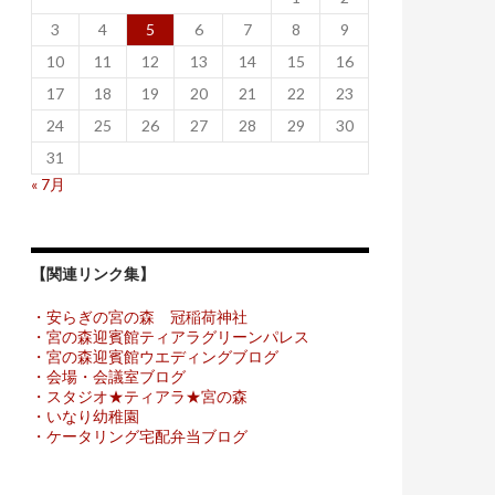
3
4
5
6
7
8
9
10
11
12
13
14
15
16
17
18
19
20
21
22
23
24
25
26
27
28
29
30
31
« 7月
【関連リンク集】
・安らぎの宮の森 冠稲荷神社
・宮の森迎賓館ティアラグリーンパレス
・宮の森迎賓館ウエディングブログ
・会場・会議室ブログ
・スタジオ★ティアラ★宮の森
・いなり幼稚園
・ケータリング宅配弁当ブログ