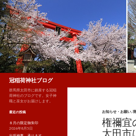
検
冠稲荷神社ブログ
索
群馬県太田市に鎮座する冠稲
荷神社のブログです。女子神
職と巫女がお届けします。
お知らせ・お願い
,
最近の投稿
権禰宜
８月の限定御朱印
2026年8月5日
太田市
出張神事、承ります。