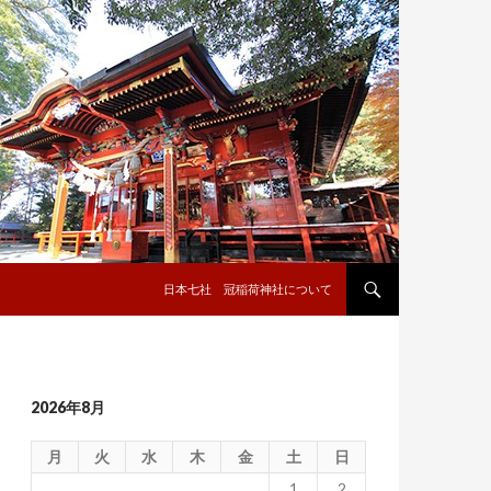
コンテンツへ移動
日本七社 冠稲荷神社について
2026年8月
月
火
水
木
金
土
日
1
2