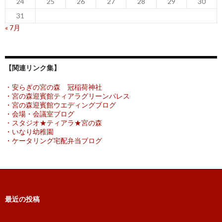
24
25
26
27
28
29
30
31
« 7月
【関連リンク集】
・安らぎの宮の森 冠稲荷神社
・宮の森迎賓館ティアラグリーンパレス
・宮の森迎賓館ウエディングブログ
・会場・会議室ブログ
・スタジオ★ティアラ★宮の森
・いなり幼稚園
・ケータリング宅配弁当ブログ
最近の投稿