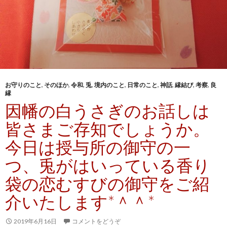
お守りのこと
,
そのほか
,
令和
,
兎
,
境内のこと
,
日常のこと
,
神話
,
縁結び
,
考察
,
良
縁
因幡の白うさぎのお話しは
皆さまご存知でしょうか。
今日は授与所の御守の一
つ、兎がはいっている香り
袋の恋むすびの御守をご紹
介いたします*＾＾*
2019年6月16日
コメントをどうぞ