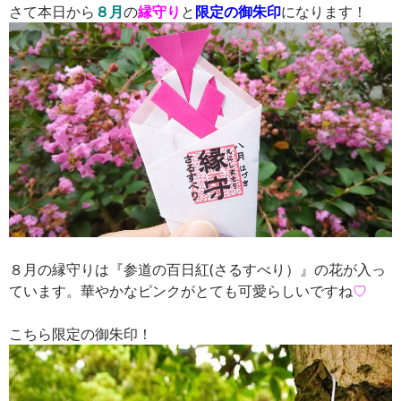
さて本日から
８月
の
縁守り
と
限定の御朱印
になります！
８月の縁守りは『参道の百日紅(さるすべり）』の花が入っ
ています。華やかなピンクがとても可愛らしいですね
♡
こちら限定の御朱印！