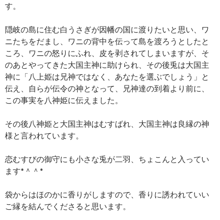
す。
隠岐の島に住む白うさぎが因幡の国に渡りたいと思い、ワ
ニたちをだまし、ワニの背中を伝って島を渡ろうとしたと
ころ、ワニの怒りにふれ、皮を剥されてしまいますが、そ
のあとやってきた大国主神に助けられ、その後兎は大国主
神に「八上姫は兄神ではなく、あなたを選ぶでしょう」と
伝え、自らが伝令の神となって、兄神達の到着より前に、
この事実を八神姫に伝えました。
その後八神姫と大国主神はむすばれ、大国主神は良縁の神
様と言われています。
恋むすびの御守にも小さな兎が二羽、ちょこんと入ってい
ます*＾＾*
袋からはほのかに香りがしますので、香りに誘われていい
ご縁を結んでくださると思います。