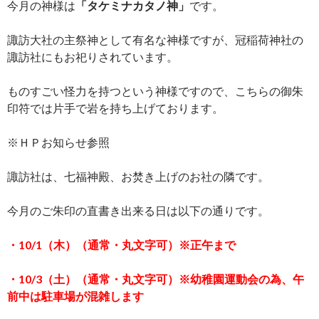
今月の神様は
「タケミナカタノ神」
です。
諏訪大社の主祭神として有名な神様ですが、冠稲荷神社の
諏訪社にもお祀りされています。
ものすごい怪力を持つという神様ですので、こちらの御朱
印符では片手で岩を持ち上げております。
※ＨＰお知らせ参照
諏訪社は、七福神殿、お焚き上げのお社の隣です。
今月のご朱印の直書き出来る日は以下の通りです。
・10/
1（木）（通常・丸文字可）※正午まで
・10
/3（土）
（通常・丸文字可）※幼稚園運動会の為、午
前中は駐車場が混雑します