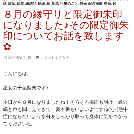
話
,
紅葉
,
絵馬
,
縁結び
,
良縁
,
花
,
草花
,
行事のこと
,
観光
,
記念撮影
,
野草
,
鈴
８月の縁守りと限定御朱印
になりました♪その限定御朱
印についてお話を致します
✿
2020年8月1日
コメントをどうぞ
こんにちは。
巫女の千葉梨奈です♪
本日から８月になりましたね！そろそろ梅雨も明け、蝉の
鳴き声も聞こえてきて、夏本番もいよいよですね(>_<)熱中
症にならないよう水分をしっかり取って身体に気をつかっ
てくださいね