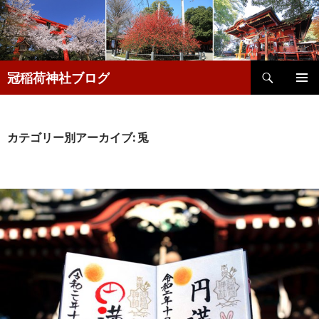
検
冠稲荷神社ブログ
索
コ
メインメ
ン
ニュー
テ
ン
カテゴリー別アーカイブ: 兎
ツ
へ
移
動