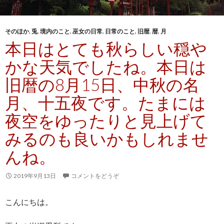
そのほか
,
兎
,
境内のこと
,
巫女の日常
,
日常のこと
,
旧暦
,
暦
,
月
本日はとても秋らしい穏や
かな天気でしたね。本日は
旧暦の8月15日、中秋の名
月、十五夜です。たまには
夜空をゆったりと見上げて
みるのも良いかもしれませ
んね。
2019年9月13日
コメントをどうぞ
こんにちは。