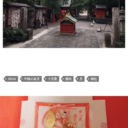
JINJA
中秋の名月
十五夜
境内
月
神社