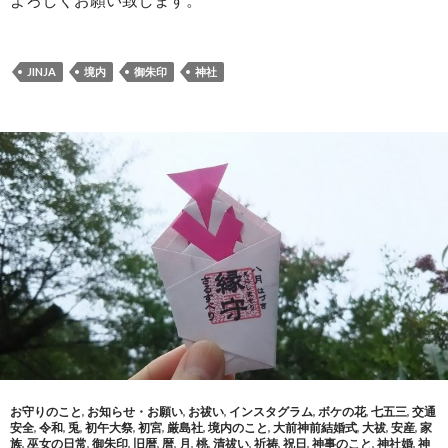
JINJA
境内
御朱印
神社
お守りのこと
,
お知らせ・お願い
,
お祓い
,
インスタグラム
,
ボケの花
,
七五三
,
交通
安全
,
令和
,
兎
,
初午大祭
,
初宮
,
厳島社
,
境内のこと
,
大前神前結婚式
,
大祓
,
安産
,
家
族
,
巫女の日常
,
御朱印
,
旧暦
,
暦
,
月
,
桃
,
清祓い
,
祈祷
,
祝日
,
神事のこと
,
神社婚
,
神