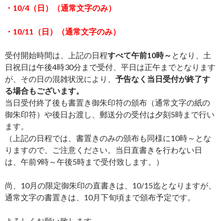
・10
/4（日）（通常文字のみ）
・10
/11（日）（通常文字のみ）
受付開始時間は、上記の日程
すべて午前10時～
となり、土
日祝日は午後4時30分まで受付、平日は正午までとなります
が、その日の混雑状況により、
予告なく当日受付が終了す
る場合もございます。
当日受付終了後も書置き御朱印符の頒布（通常文字の紙の
御朱印符）や後日お渡し、郵送分の受付は夕刻5時まで行い
ます。
（上記の日程では、書置きのみの頒布も同様に10時～とな
りますので、ご注意ください。当日直書きを行わない日
は、午前9時～午後5時まで受付致します。）
尚、10月の限定御朱印の直書きは、10/15迄となりますが、
通常文字の書置きは、10月下旬頃まで頒布予定です。
よろしくお願い致します。