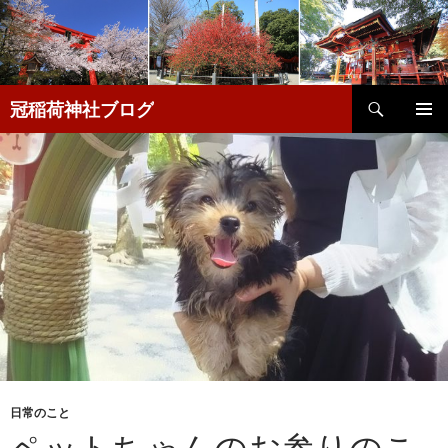
検
冠稲荷神社ブログ
索
コ
メインメ
ン
ニュー
テ
ン
ツ
へ
移
動
日常のこと
ペットちゃんのお参りのこ