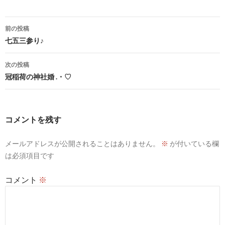
投
前の投稿
稿
七五三参り♪
ナ
次の投稿
ビ
冠稲荷の神社婚 .・♡
ゲ
ー
コメントを残す
シ
メールアドレスが公開されることはありません。
※
が付いている欄
ョ
は必須項目です
ン
コメント
※