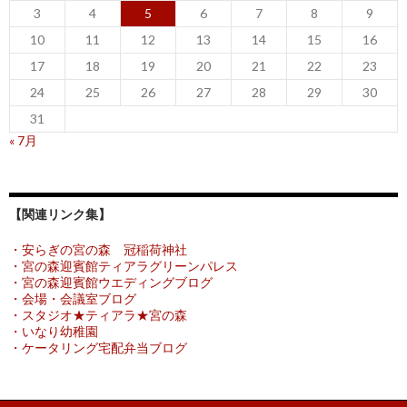
3
4
5
6
7
8
9
10
11
12
13
14
15
16
17
18
19
20
21
22
23
24
25
26
27
28
29
30
31
« 7月
【関連リンク集】
・安らぎの宮の森 冠稲荷神社
・宮の森迎賓館ティアラグリーンパレス
・宮の森迎賓館ウエディングブログ
・会場・会議室ブログ
・スタジオ★ティアラ★宮の森
・いなり幼稚園
・ケータリング宅配弁当ブログ