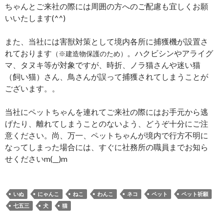
ちゃんとご来社の際には周囲の方へのご配慮も宜しくお願
いいたします(^^)
また、当社には害獣対策として境内各所に捕獲機が設置さ
れております
。ハクビシンやアライグ
（※建造物保護のため）
マ、タヌキ等が対象ですが、時折、ノラ猫さんや迷い猫
（飼い猫）さん、鳥さんが誤って捕獲されてしまうことが
ございます。。
当社にペットちゃんを連れてご来社の際にはお手元から逃
げたり、離れてしまうことのないよう、どうぞ十分にご注
意ください。尚、万一、ペットちゃんが境内で行方不明に
なってしまった場合には、すぐに社務所の職員までお知ら
せくださいm(__)m
いぬ
にゃんこ
ねこ
わんこ
ネコ
ペット
ペット祈願
七五三
犬
猫