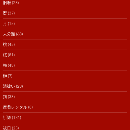
旧暦
(28)
暦
(37)
月
(15)
未分類
(63)
桃
(45)
桜
(81)
梅
(48)
榊
(7)
清祓い
(23)
猫
(38)
産着レンタル
(8)
祈祷
(181)
祝日
(25)