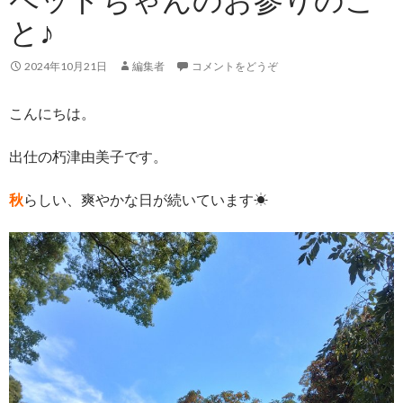
と♪
2024年10月21日
編集者
コメントをどうぞ
こんにちは。
出仕の朽津由美子です。
秋
らしい、爽やかな日が続いています☀