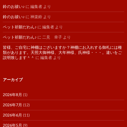
鈴のお祓い♪
に
編集者
より
鈴のお祓い♪
に
神楽鈴
より
ペット祈願だわん♪
に
編集者
より
ペット祈願だわん♪
に
二見 幸子
より
皆様、ご自宅に神棚はございますか？神棚にお入れする御札には種
類があります。天照大御神様、大年神様、氏神様・・・。違いをご
説明致します＾＾
に
編集者
より
アーカイブ
2026年8月
(1)
2026年7月
(12)
2026年6月
(11)
2026年5月
(9)