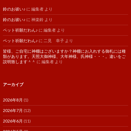
鈴のお祓い♪
に
編集者
より
鈴のお祓い♪
に
神楽鈴
より
ペット祈願だわん♪
に
編集者
より
ペット祈願だわん♪
に
二見 幸子
より
皆様、ご自宅に神棚はございますか？神棚にお入れする御札には種
類があります。天照大御神様、大年神様、氏神様・・・。違いをご
説明致します＾＾
に
編集者
より
アーカイブ
2026年8月
(1)
2026年7月
(12)
2026年6月
(11)