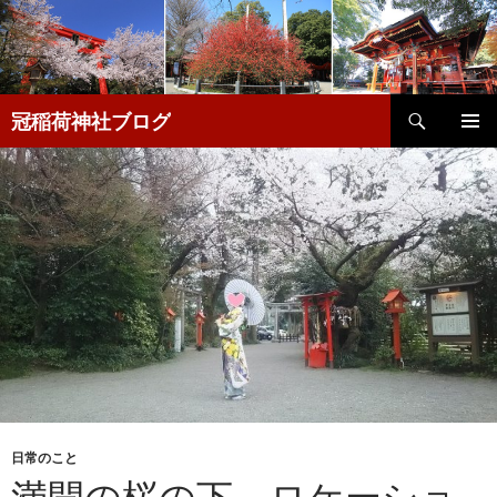
検
冠稲荷神社ブログ
索
コ
メインメ
ン
ニュー
テ
ン
ツ
へ
移
動
日常のこと
満開の桜の下、ロケーショ