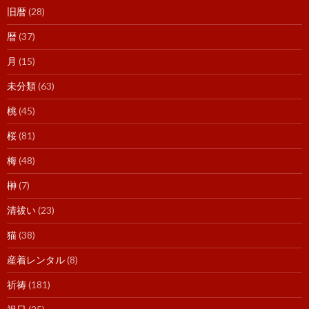
旧暦
(28)
暦
(37)
月
(15)
未分類
(63)
桃
(45)
桜
(81)
梅
(48)
榊
(7)
清祓い
(23)
猫
(38)
産着レンタル
(8)
祈祷
(181)