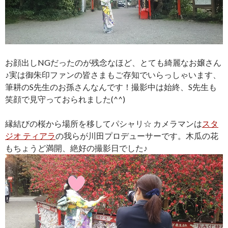
お顔出しNGだったのが残念なほど、とても綺麗なお嬢さん
♪実は御朱印ファンの皆さまもご存知でいらっしゃいます、
筆耕のS先生のお孫さんなんです！撮影中は始終、S先生も
笑顔で見守っておられました(^^)
縁結びの桜から場所を移してパシャリ☆ カメラマンは
スタ
ジオ ティアラ
の我らが川田プロデューサーです。木瓜の花
もちょうど満開、絶好の撮影日でした♪