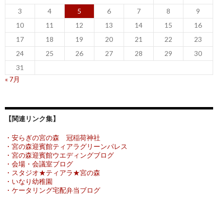
3
4
5
6
7
8
9
10
11
12
13
14
15
16
17
18
19
20
21
22
23
24
25
26
27
28
29
30
31
« 7月
【関連リンク集】
・安らぎの宮の森 冠稲荷神社
・宮の森迎賓館ティアラグリーンパレス
・宮の森迎賓館ウエディングブログ
・会場・会議室ブログ
・スタジオ★ティアラ★宮の森
・いなり幼稚園
・ケータリング宅配弁当ブログ