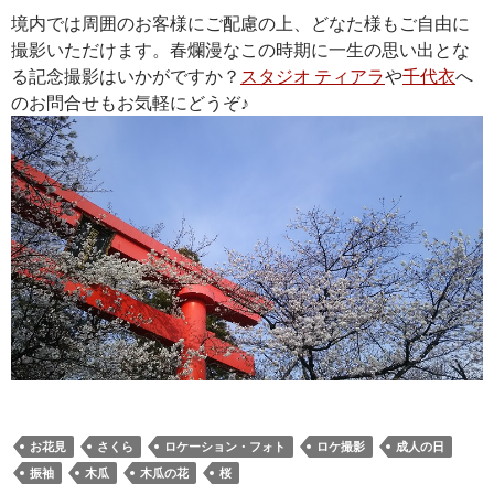
境内では周囲のお客様にご配慮の上、どなた様もご自由に
撮影いただけます。春爛漫なこの時期に一生の思い出とな
る記念撮影はいかがですか？
スタジオ ティアラ
や
千代衣
へ
のお問合せもお気軽にどうぞ♪
お花見
さくら
ロケーション・フォト
ロケ撮影
成人の日
振袖
木瓜
木瓜の花
桜