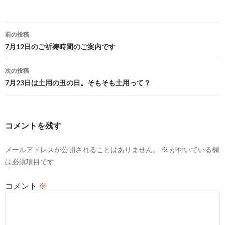
投
前の投稿
稿
7月12日のご祈祷時間のご案内です
ナ
次の投稿
ビ
7月23日は土用の丑の日。そもそも土用って？
ゲ
ー
コメントを残す
シ
メールアドレスが公開されることはありません。
※
が付いている欄
ョ
は必須項目です
ン
コメント
※