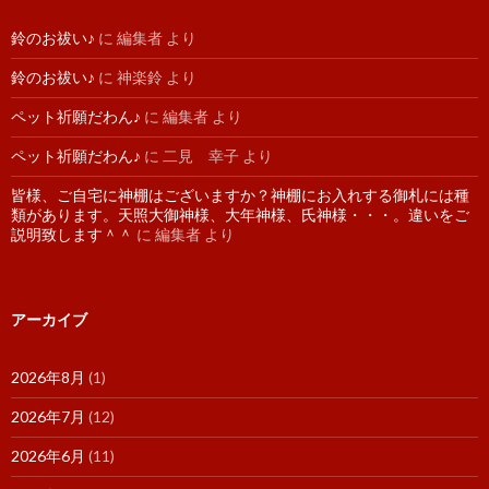
鈴のお祓い♪
に
編集者
より
鈴のお祓い♪
に
神楽鈴
より
ペット祈願だわん♪
に
編集者
より
ペット祈願だわん♪
に
二見 幸子
より
皆様、ご自宅に神棚はございますか？神棚にお入れする御札には種
類があります。天照大御神様、大年神様、氏神様・・・。違いをご
説明致します＾＾
に
編集者
より
アーカイブ
2026年8月
(1)
2026年7月
(12)
2026年6月
(11)