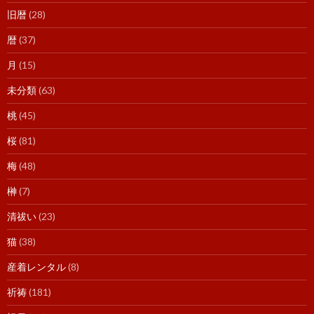
旧暦
(28)
暦
(37)
月
(15)
未分類
(63)
桃
(45)
桜
(81)
梅
(48)
榊
(7)
清祓い
(23)
猫
(38)
産着レンタル
(8)
祈祷
(181)