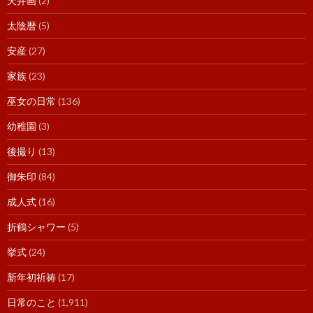
天井画
(2)
太陰暦
(5)
安産
(27)
家族
(23)
巫女の日常
(136)
幼稚園
(3)
後撮り
(13)
御朱印
(84)
成人式
(16)
折鶴シャワー
(5)
挙式
(24)
新年初祈祷
(17)
日常のこと
(1,911)