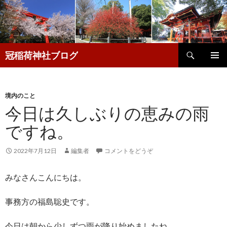
検
冠稲荷神社ブログ
索
コ
メインメ
ン
ニュー
テ
ン
境内のこと
ツ
今日は久しぶりの恵みの雨
へ
ですね。
移
動
2022年7月12日
編集者
コメントをどうぞ
みなさんこんにちは。
事務方の福島聡史です。
今日は朝から少しずつ雨が降り始めましたね。