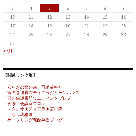
3
4
5
6
7
8
9
10
11
12
13
14
15
16
17
18
19
20
21
22
23
24
25
26
27
28
29
30
31
« 7月
【関連リンク集】
・安らぎの宮の森 冠稲荷神社
・宮の森迎賓館ティアラグリーンパレス
・宮の森迎賓館ウエディングブログ
・会場・会議室ブログ
・スタジオ★ティアラ★宮の森
・いなり幼稚園
・ケータリング宅配弁当ブログ