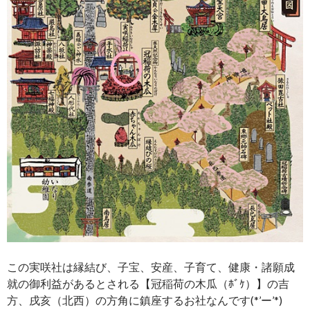
この実咲社は縁結び、子宝、安産、子育て、健康・諸願成
就の御利益があるとされる【冠稲荷の木瓜（ﾎﾞｹ）】の吉
方、戌亥（北西）の方角に鎮座するお社なんです(*’ー’*)