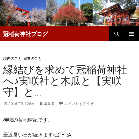
検
冠稲荷神社ブログ
索
コ
メインメ
ン
ニュー
テ
ン
境内のこと
,
日常のこと
ツ
縁結びを求めて冠稲荷神社
へ
へ♪実咲社と木瓜と【実咲
移
動
守】と…
2016年5月26日
編集者
コメントをどうぞ
神職の菊地晴紀です。
最近暑い日が続きますね(ﾟｰﾟ;A