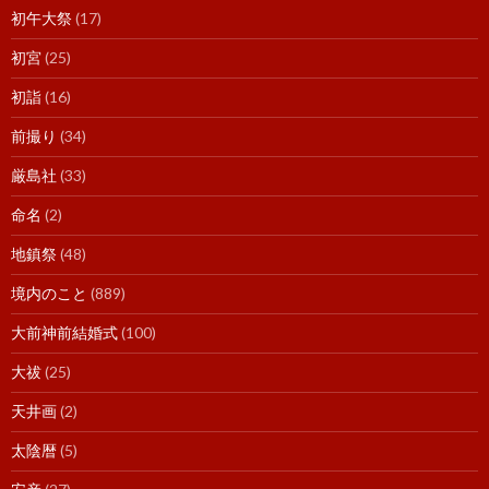
初午大祭
(17)
初宮
(25)
初詣
(16)
前撮り
(34)
厳島社
(33)
命名
(2)
地鎮祭
(48)
境内のこと
(889)
大前神前結婚式
(100)
大祓
(25)
天井画
(2)
太陰暦
(5)