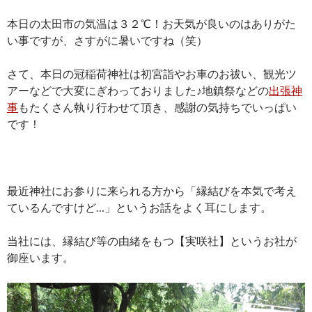
本日の太田市の気温は３２℃！お天気が良いのはありがた
い事ですが、さすがに暑いですね（笑）
さて、本日の冠稲荷神社は初宮詣やお車のお祓い、観光ツ
アーなどで大変にぎわっておりました♪地鎮祭などの
出張神
事
もたくさん執り行わせて頂き、感謝の気持ちでいっぱい
です！
最近神社にお参りに来られる方から「縁結びを本気で考え
ているんですけど…」というお話をよく耳にします。
当社には、縁結び等の由緒をもつ【実咲社】というお社が
御座います。