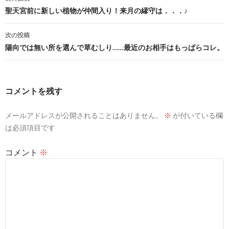
稿
聖天宮前に新しい植物が仲間入り！来月の縁守は．．．♪
ナ
次の投稿
ビ
陽向では無い所を選んで草むしり……最近のお相手はもっぱらコレ。
ゲ
ー
コメントを残す
シ
メールアドレスが公開されることはありません。
※
が付いている欄
ョ
は必須項目です
ン
コメント
※