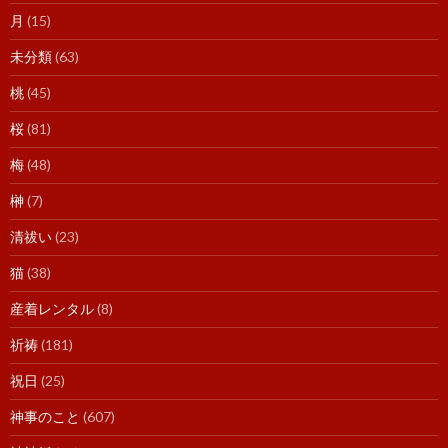
月
(15)
未分類
(63)
桃
(45)
桜
(81)
梅
(48)
榊
(7)
清祓い
(23)
猫
(38)
産着レンタル
(8)
祈祷
(181)
祝日
(25)
神事のこと
(607)