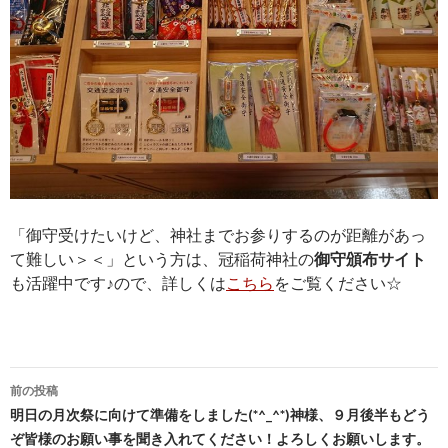
「御守受けたいけど、神社までお参りするのが距離があっ
て難しい＞＜」という方は、冠稲荷神社の
御守頒布サイト
も活躍中です♪ので、詳しくは
こちら
をご覧ください☆
投
前の投稿
稿
明日の月次祭に向けて準備をしました(*^_^*)神様、９月後半もどう
ぞ皆様のお願い事を聞き入れてください！よろしくお願いします。