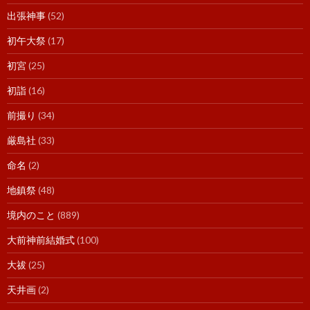
出張神事
(52)
初午大祭
(17)
初宮
(25)
初詣
(16)
前撮り
(34)
厳島社
(33)
命名
(2)
地鎮祭
(48)
境内のこと
(889)
大前神前結婚式
(100)
大祓
(25)
天井画
(2)