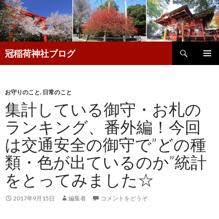
検
冠稲荷神社ブログ
索
コ
メインメ
ン
ニュー
テ
ン
お守りのこと
,
日常のこと
ツ
集計している御守・お札の
へ
ランキング、番外編！今回
移
動
は交通安全の御守で”どの種
類・色が出ているのか”統計
をとってみました☆
2017年9月15日
編集者
コメントをどうぞ