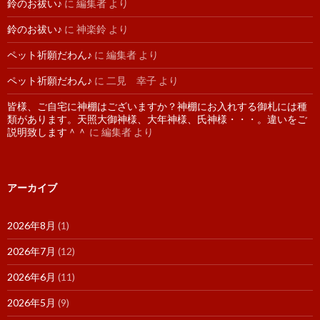
鈴のお祓い♪
に
編集者
より
鈴のお祓い♪
に
神楽鈴
より
ペット祈願だわん♪
に
編集者
より
ペット祈願だわん♪
に
二見 幸子
より
皆様、ご自宅に神棚はございますか？神棚にお入れする御札には種
類があります。天照大御神様、大年神様、氏神様・・・。違いをご
説明致します＾＾
に
編集者
より
アーカイブ
2026年8月
(1)
2026年7月
(12)
2026年6月
(11)
2026年5月
(9)