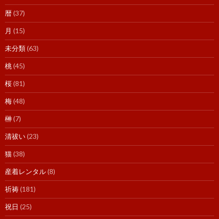
暦
(37)
月
(15)
未分類
(63)
桃
(45)
桜
(81)
梅
(48)
榊
(7)
清祓い
(23)
猫
(38)
産着レンタル
(8)
祈祷
(181)
祝日
(25)