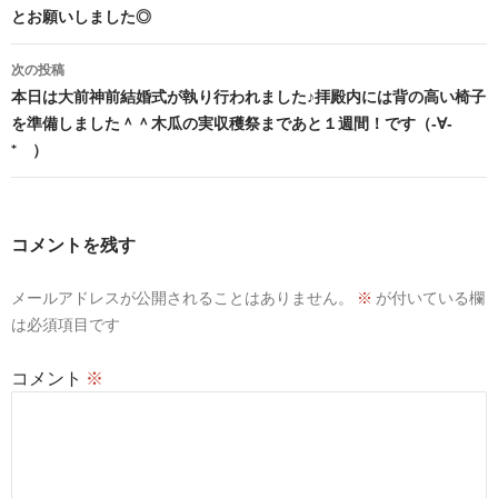
ナ
とお願いしました◎
ビ
次の投稿
ゲ
本日は大前神前結婚式が執り行われました♪拝殿内には背の高い椅子
ー
を準備しました＾＾木瓜の実収穫祭まであと１週間！です（‐∀‐
* ）
シ
ョ
ン
コメントを残す
メールアドレスが公開されることはありません。
※
が付いている欄
は必須項目です
コメント
※