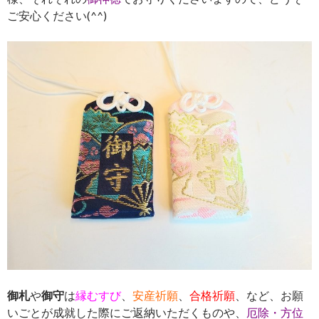
ご安心ください(^^)
御札
や
御守
は
縁むすび
、
安産祈願
、
合格祈願
、など、お願
いごとが成就した際にご返納いただくものや、
厄除・方位