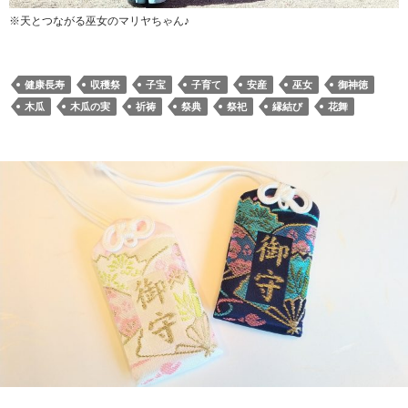
※天とつながる巫女のマリヤちゃん♪
健康長寿
収穫祭
子宝
子育て
安産
巫女
御神徳
木瓜
木瓜の実
祈祷
祭典
祭祀
縁結び
花舞