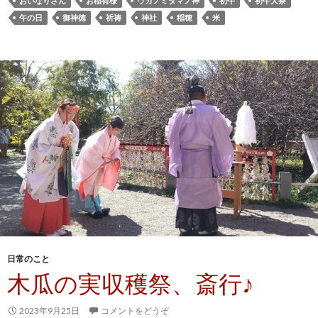
おいなりさん
お稲荷様
ウカノミタマノ神
初午
初午大祭
午の日
御神徳
祈祷
神社
稲穂
米
日常のこと
木瓜の実収穫祭、斎行♪
2023年9月25日
コメントをどうぞ