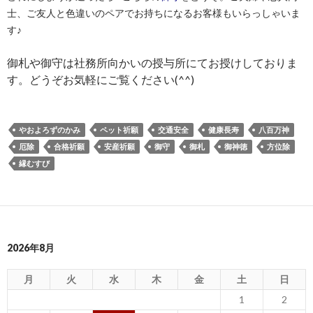
士、ご友人と色違いのペアでお持ちになるお客様もいらっしゃいま
す♪
御札や御守は社務所向かいの授与所にてお授けしておりま
す。どうぞお気軽にご覧ください(^^)
やおよろずのかみ
ペット祈願
交通安全
健康長寿
八百万神
厄除
合格祈願
安産祈願
御守
御札
御神徳
方位除
縁むすび
2026年8月
月
火
水
木
金
土
日
1
2