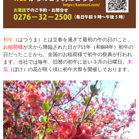
初午
（はつうま）とは立春を過ぎて最初の午の日のこと。
お稲荷様
が天から降臨された日が711年（和銅4年）初午の
日だったことから、全国のお稲荷様で初午の祭典が行われ
ます。当社では毎年、旧暦の初午に近い３月の日曜日、
木
瓜
（ぼけ）の花が咲く頃に初午大祭を開催しております。