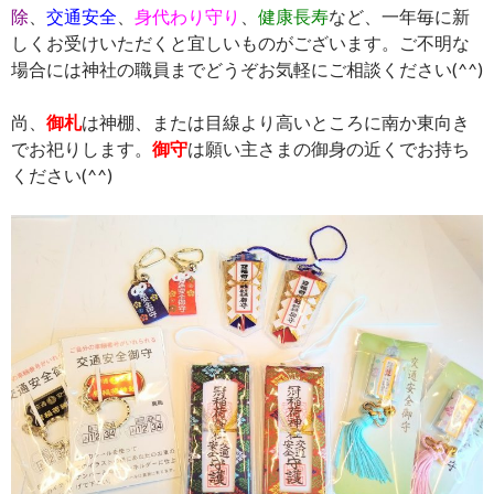
除
、
交通安全
、
身代わり守り
、
健康長寿
など、一年毎に新
しくお受けいただくと宜しいものがございます。ご不明な
場合には神社の職員までどうぞお気軽にご相談ください(^^)
尚、
御札
は神棚、または目線より高いところに南か東向き
でお祀りします。
御守
は願い主さまの御身の近くでお持ち
ください(^^)