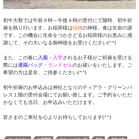
初午大祭では午前９時～午後４時の受付にて随時、初午祈
祷を執り行います。お稲荷様は
稲穂
の神様。食は生命の源
です。この機会に生命をつかさどるお稲荷様のお恵みに感
謝して、その大いなる御神徳をお受けください(^^)
また、この春に
入園
・
入学
されるお子様がご祈祷を受ける
際には
通園バッグ
・
ランドセル
のお祓いをいたします。ご
希望の方は是非、ご持参ください(^^)
初午祈祷のお申込みは神社となりのティアラ・グリーンパ
レス１階の受付会場にてお願い致します。ご予約をいただ
かなくても当日、お申込みいただけます。
皆さまのご来社を心よりお待ちしております(^^)