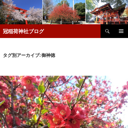
検
冠稲荷神社ブログ
索
コ
メインメ
ン
ニュー
テ
ン
タグ別アーカイブ: 御神徳
ツ
へ
移
動