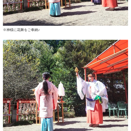
※神様に花舞をご奉納♪