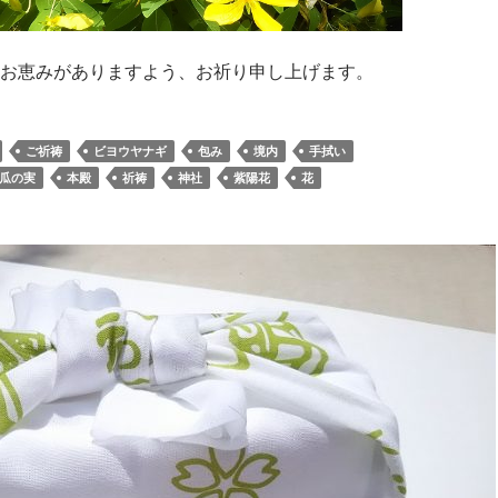
お恵みがありますよう、お祈り申し上げます。
ご祈祷
ビヨウヤナギ
包み
境内
手拭い
瓜の実
本殿
祈祷
神社
紫陽花
花