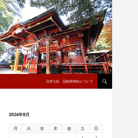
コンテンツへ移動
日本七社 冠稲荷神社について
2026年8月
月
火
水
木
金
土
日
1
2