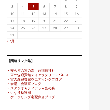
3
4
5
6
7
8
9
10
11
12
13
14
15
16
17
18
19
20
21
22
23
24
25
26
27
28
29
30
31
« 7月
【関連リンク集】
・安らぎの宮の森 冠稲荷神社
・宮の森迎賓館ティアラグリーンパレス
・宮の森迎賓館ウエディングブログ
・会場・会議室ブログ
・スタジオ★ティアラ★宮の森
・いなり幼稚園
・ケータリング宅配弁当ブログ