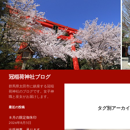
検
冠稲荷神社ブログ
索
群馬県太田市に鎮座する冠稲
荷神社のブログです。女子神
職と巫女がお届けします。
最近の投稿
タグ別アーカイ
８月の限定御朱印
2026年8月5日
出張神事、承ります。