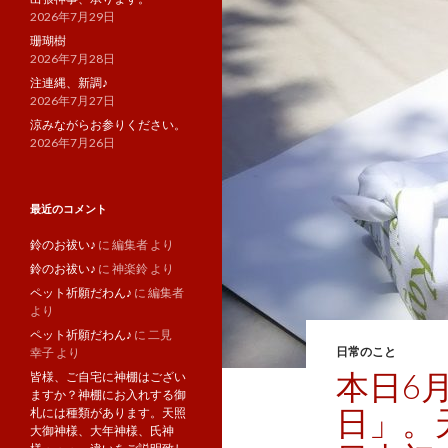
2026年7月29日
珊瑚樹
2026年7月28日
注連縄、新調♪
2026年7月27日
涼みながらお参りください。
2026年7月26日
最近のコメント
鈴のお祓い♪
に
編集者
より
鈴のお祓い♪
に
神楽鈴
より
ペット祈願だわん♪
に
編集者
より
ペット祈願だわん♪
に
二見
日常のこと
幸子
より
本日6
皆様、ご自宅に神棚はござい
ますか？神棚にお入れする御
日」。
札には種類があります。天照
大御神様、大年神様、氏神