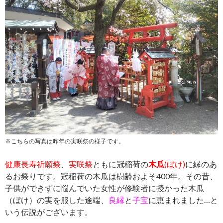
※こちらの写真は昨年の実咲祭の様子です。
健康長寿祈願祭
、
実咲祭
ともに冠稲荷の
木瓜
(ぼけ)
に縁のあ
るお祭りです。冠稲荷の木瓜は樹齢およそ400年。その昔、
子供ができずに悩んでいた女性が修験者に授かった木瓜
（ぼけ）の実を服した途端、
良縁
と
子宝
に恵まれました…と
いう伝説がございます。