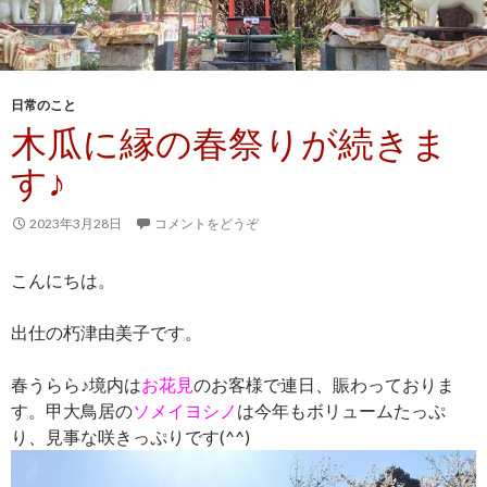
日常のこと
木瓜に縁の春祭りが続きま
す♪
2023年3月28日
コメントをどうぞ
こんにちは。
出仕の朽津由美子です。
春うらら♪境内は
お花見
のお客様で連日、賑わっておりま
す。甲大鳥居の
ソメイヨシノ
は今年もボリュームたっぷ
り、見事な咲きっぷりです(^^)