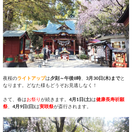
夜桜の
ライトアップ
は
夕刻～午後8時
、
3月30日(木)まで
と
なります。どなた様もどうぞお見逃しなく！
さて、春は
お祭り
が続きます。
4月1日(土)
は
健康長寿祈願
祭
、
4月9日(日)
は
実咲祭
が斎行されます。