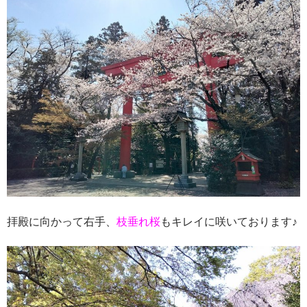
拝殿に向かって右手、
枝垂れ桜
もキレイに咲いております♪