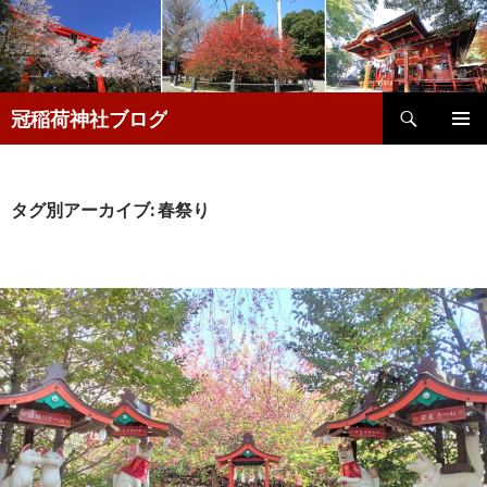
検
冠稲荷神社ブログ
索
コ
メインメ
ン
ニュー
テ
ン
タグ別アーカイブ: 春祭り
ツ
へ
移
動