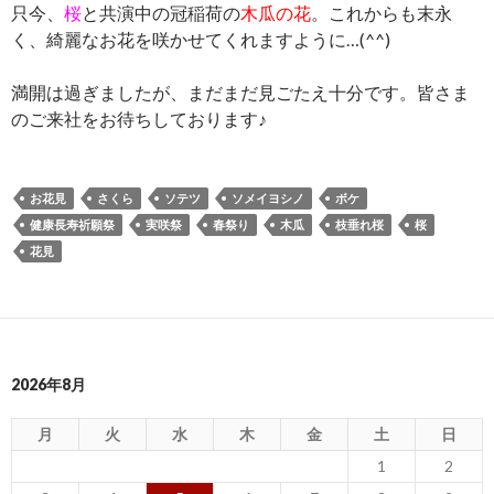
只今、
桜
と共演中の冠稲荷の
木瓜の花
。これからも末永
く、綺麗なお花を咲かせてくれますように…(^^)
満開は過ぎましたが、まだまだ見ごたえ十分です。皆さま
のご来社をお待ちしております♪
お花見
さくら
ソテツ
ソメイヨシノ
ボケ
健康長寿祈願祭
実咲祭
春祭り
木瓜
枝垂れ桜
桜
花見
2026年8月
月
火
水
木
金
土
日
1
2