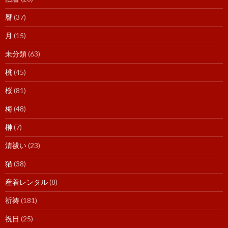
暦
(37)
月
(15)
未分類
(63)
桃
(45)
桜
(81)
梅
(48)
榊
(7)
清祓い
(23)
猫
(38)
産着レンタル
(8)
祈祷
(181)
祝日
(25)