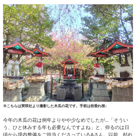
※こちらは実咲社より撮影した木瓜の花です。手前は枝垂れ桜♪
今年の木瓜の花は例年よりやや少なめでしたが…「そうい
う、ひと休みする年も必要なんですよね」と、仰るのは日
頃から境内整備をご担当くださっているAさん。以前、枯れ