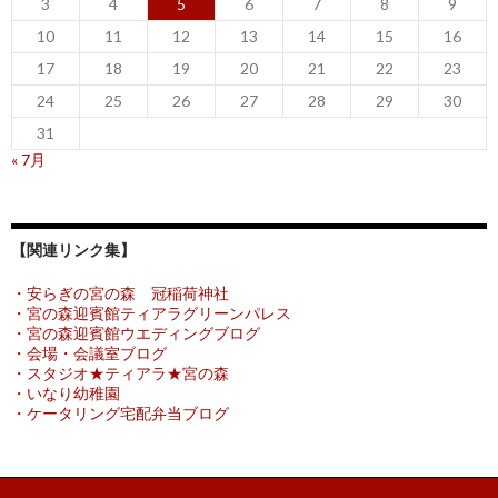
3
4
5
6
7
8
9
10
11
12
13
14
15
16
17
18
19
20
21
22
23
24
25
26
27
28
29
30
31
« 7月
【関連リンク集】
・安らぎの宮の森 冠稲荷神社
・宮の森迎賓館ティアラグリーンパレス
・宮の森迎賓館ウエディングブログ
・会場・会議室ブログ
・スタジオ★ティアラ★宮の森
・いなり幼稚園
・ケータリング宅配弁当ブログ