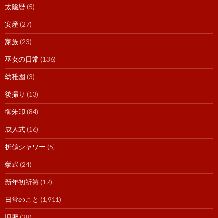
太陰暦
(5)
安産
(27)
家族
(23)
巫女の日常
(136)
幼稚園
(3)
後撮り
(13)
御朱印
(84)
成人式
(16)
折鶴シャワー
(5)
挙式
(24)
新年初祈祷
(17)
日常のこと
(1,911)
旧暦
(28)