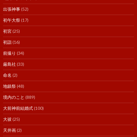
出張神事
(52)
初午大祭
(17)
初宮
(25)
初詣
(16)
前撮り
(34)
厳島社
(33)
命名
(2)
地鎮祭
(48)
境内のこと
(889)
大前神前結婚式
(100)
大祓
(25)
天井画
(2)