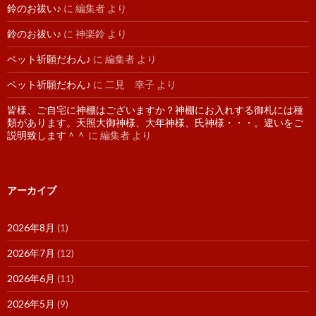
鈴のお祓い♪
に
編集者
より
鈴のお祓い♪
に
神楽鈴
より
ペット祈願だわん♪
に
編集者
より
ペット祈願だわん♪
に
二見 幸子
より
皆様、ご自宅に神棚はございますか？神棚にお入れする御札には種
類があります。天照大御神様、大年神様、氏神様・・・。違いをご
説明致します＾＾
に
編集者
より
アーカイブ
2026年8月
(1)
2026年7月
(12)
2026年6月
(11)
2026年5月
(9)