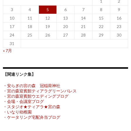
1
2
3
4
5
6
7
8
9
10
11
12
13
14
15
16
17
18
19
20
21
22
23
24
25
26
27
28
29
30
31
« 7月
【関連リンク集】
・安らぎの宮の森 冠稲荷神社
・宮の森迎賓館ティアラグリーンパレス
・宮の森迎賓館ウエディングブログ
・会場・会議室ブログ
・スタジオ★ティアラ★宮の森
・いなり幼稚園
・ケータリング宅配弁当ブログ