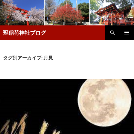
検
冠稲荷神社ブログ
索
コ
メインメ
ン
ニュー
テ
ン
タグ別アーカイブ: 月見
ツ
へ
移
動