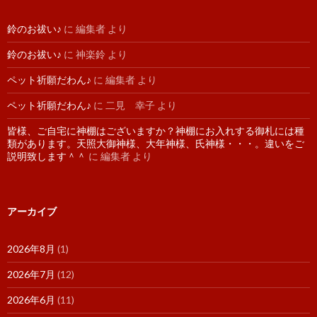
鈴のお祓い♪
に
編集者
より
鈴のお祓い♪
に
神楽鈴
より
ペット祈願だわん♪
に
編集者
より
ペット祈願だわん♪
に
二見 幸子
より
皆様、ご自宅に神棚はございますか？神棚にお入れする御札には種
類があります。天照大御神様、大年神様、氏神様・・・。違いをご
説明致します＾＾
に
編集者
より
アーカイブ
2026年8月
(1)
2026年7月
(12)
2026年6月
(11)