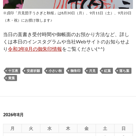
※戌印「月見団子うさぎと秋桜」は8月30日（月）、9月11日（土）、9月23日
（木・祝）にお授け致します♪
当日の直書き受付時間や御帳面のお預かり方法など、詳し
くは本日のインスタグラムや当社Webサイトのお知らせよ
り
令和3年8月の御朱印情報
をご覧ください(^^)
十五夜
安産祈願
小さい秋
御朱印
月見
紅葉
落ち葉
黄葉
2026年8月
月
火
水
木
金
土
日