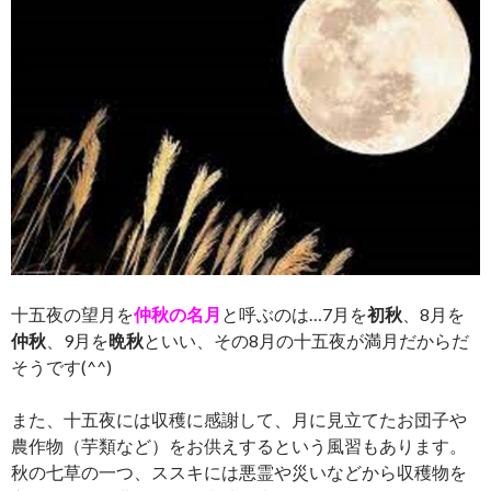
十五夜の望月を
仲秋の名月
と呼ぶのは…7月を
初秋
、8月を
仲秋
、9月を
晩秋
といい、その8月の十五夜が満月だからだ
そうです(^^)
また、十五夜には収穫に感謝して、月に見立てたお団子や
農作物（芋類など）をお供えするという風習もあります。
秋の七草の一つ、ススキには悪霊や災いなどから収穫物を