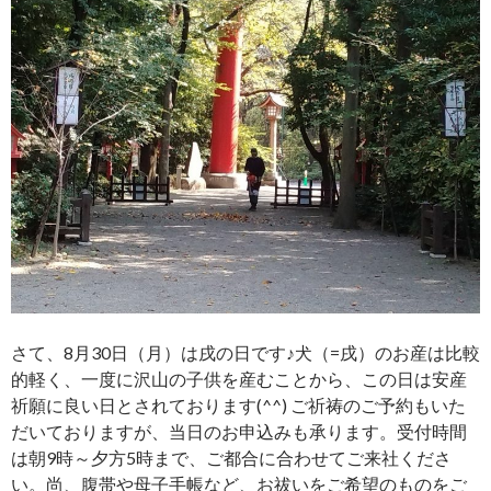
さて、8月30日（月）は戌の日です♪犬（=戌）のお産は比較
的軽く、一度に沢山の子供を産むことから、この日は安産
祈願に良い日とされております(^^) ご祈祷のご予約もいた
だいておりますが、当日のお申込みも承ります。受付時間
は朝9時～夕方5時まで、ご都合に合わせてご来社くださ
い。尚、腹帯や母子手帳など、お祓いをご希望のものをご