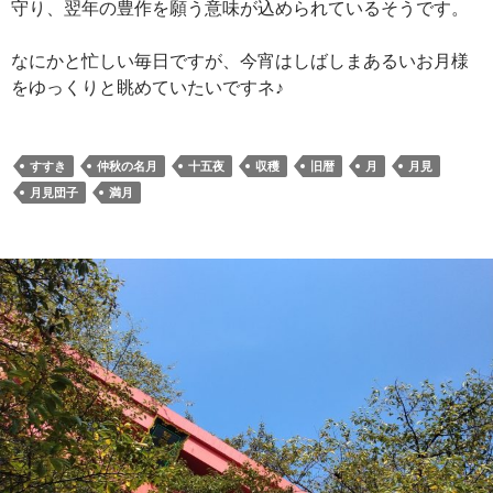
守り、翌年の豊作を願う意味が込められているそうです。
なにかと忙しい毎日ですが、今宵はしばしまあるいお月様
をゆっくりと眺めていたいですネ♪
すすき
仲秋の名月
十五夜
収穫
旧暦
月
月見
月見団子
満月