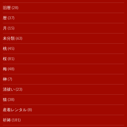
旧暦
(28)
暦
(37)
月
(15)
未分類
(63)
桃
(45)
桜
(81)
梅
(48)
榊
(7)
清祓い
(23)
猫
(38)
産着レンタル
(8)
祈祷
(181)