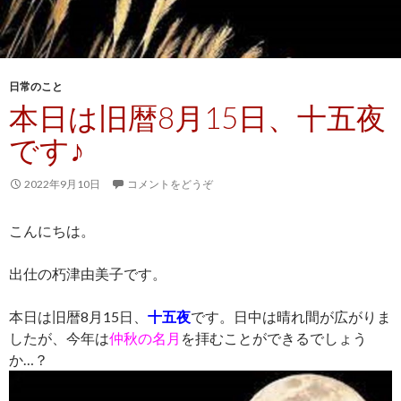
日常のこと
本日は旧暦8月15日、十五夜
です♪
2022年9月10日
コメントをどうぞ
こんにちは。
出仕の朽津由美子です。
本日は旧暦8月15日、
十五夜
です。日中は晴れ間が広がりま
したが、今年は
仲秋の名月
を拝むことができるでしょう
か…？